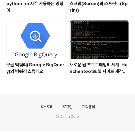
python -m 자주 사용하는 명령
스크럼(Scrum)과 스프린트(Sp
어
rint)
구글 빅쿼리(Google BigQuer
새로운 웹 프로그래밍의 세계: Hu
y)와 빅쿼리 스튜디오
nchentoot로 웹 사이트 제작하
기
의안내
티스토리
로그인
고객센터
© Daum Corp.