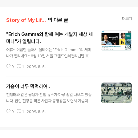
더보기
Story of My Life/Trends
의 다른 글
"Erich Gamma와 함께 여는 개발자 세상 세
미나"가 열립니다.
글 내용
어휴~ 이름만 들어서 설레이는 "Erich Gamma"의 세미
나가 열리네요~ 8월 18일 서울 그랜드인터컨티넨탈 호텔
에서 열린다고 합니다. 자세한 내용은 https://www.ibm.
0
1
2009. 8. 5.
com/developerworks/kr/event/erich_gamma2/i
ndex.html 에서 확인하세요~ 참고로 저도 갈 예정입니
다. :-)
가슴이 너무 먹먹하여..
글 내용
전쟁터와 같은 쌍용차 진압 뉴스가 하루 종일 나오고 있습
니다. 집압 현장을 찍은 사진과 동영상을 보면서 가슴이 너
무도 먹먹합니다... 그들도 한 집안의 가장이었을텐데.. 너
0
1
2009. 8. 5.
무도 잔인하게 짓밣히고 있습니다. TV 뉴스를 바라보는 가
족의 심정은 어떨지.. 아마도 대성통곡하지 않을까 싶습니
다. 그리고 만약 아이가 있다면.. 그 아이가 아버지가 그 공
장에서 경찰들에게 맞고 있다는 것을 안다면.. 그 아이의 마
음이 얼마나 아플지.. 제 가슴이 너무도 아프고 먹먹해집니