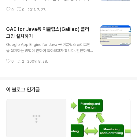
활용하는 것이 큰 가치가 있다고 생각합니다. IaaS형 클라
내용은 다음과 같습니다. 여러분들께서 세미나때 사용한 P
우드 컴퓨팅의 한계는 기존의 웹 호스팅과 유사한 구조를
0
0
2011. 7. 27.
PT를 요청하셔서 이렇게 올려드립니다. 좋은 참고가 되었
가지고 있다는 점입니다. 하지만 ..
으면 좋겠네요~1 S01 gae and_hybrid_app_v1.0 Vie
w more presentations from Sun-Jin Jang S02 h
GAE for Java용 이클립스(Galileo) 플러
ybrid app_and_gae_restful_architecture_v2.0 Vi
ew more presentations from Sun-Jin Jang S03
그인 설치하기
글 내용
hybrid app_and_gae_datastore_v1.0 View more
Google App Engine for Java 용 이클립스 플러그인
presentations from Sun-Jin Jang S04 hybrid ap
을 설치하는 방법에 관하여 알아보고자 합니다. 간단하게
p_and_..
Step by Step으로 살펴보겠습니다. 우선 먼저 Google
0
2
2009. 8. 28.
App Engine for Java를 위한 이클립스 업데이트 URL
을 알아야 합니다. http://code.google.com/appengi
ne/docs/java/gettingstarted/installing.html 에서
확인할 수 있습니다. 이클립스의 각 버전에 맞는 플러그인
업데이트 주소를 확인하실 수 있습니다. 여기에서는 이클
이 블로그 인기글
립스 Galileo 버전을 중심으로 알아보겠습니다. 아래와 같
이 우선 메뉴바에 있는 Help >> Install New Software
를 선택합니다. 그럼 아래와 같이 Install 창이 ..