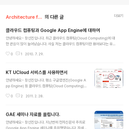
더보기
Architecture for Software/Google App Engine
의 다른 글
클라우드 컴퓨팅과 Google App Engine에 대하여
글 내용
안녕하세요~ 장선진입니다. 최근 클라우드 컴퓨팅(Cloud Computing)에 대
한 관심이 많이 늘어났습니다. 사실 저는 클라우드 컴퓨팅이란 용어보다는 유틸
리티 컴퓨팅(Utility Computing)이라는 용어가 더 익숙합니다. 예전부터 Saa
0
1
2010. 7. 29.
S(Software as a Service)와 함께 유틸리티 컴퓨팅의 동생벌되는 클라우드
컴퓨팅에 저 역시 많은 관심을 가지고 있었습니다. 특히 개인적인 차원에서 쉽
게 접근하여 활용할 수 있는 Google App Engine에 관한 기술적인 관심도
KT UCloud 서비스를 사용하면서
많이 있었습니다. 최근 이러한 저의 생각들을 함께 공유할 수 있는 시간을 가졌
글 내용
습니다. 제2회 공개SW역량프라자 정기기술세미나(2010년 7월21일)에서
안녕하세요~ 장선진입니다. 평소 구글앱엔진(Google A
"Google App Engine의 이해"란 주제로 클라우드 컴퓨..
pp Engine) 등 클라우드 컴퓨팅(Cloud Computing)에
많은 관심을 가지고 있었는데, 얼마전에 KT에서 UCloud
0
2
2011. 2. 28.
라는 IaaS(Infrastructure as a Service)형 클라우드
컴퓨팅 서비스를 내놓았습니다. 평소 PaaS(Platform as
a Service)형 클라우드 컴퓨팅에 많은 관심을 가지고 있
GAE 세미나 자료를 올립니다.
었지만, 최근 IaaS형 클라우드 컴퓨팅 서비스 역시 나름의
글 내용
가치가 있고 Amazon의 S3를 하이브리드하게 연동하여
안녕하세요~ 장선진입니다. 지난번에 전자신문사 주최로
활용한 사례들을 보면서 클라우드 컴퓨팅 기술을 연합하여
Google App Engine 세미나를 주최했었습니다. 자세한