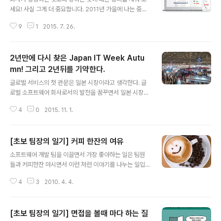
세요! 사실 그게 더 중요합니다. 2011년 가을에 나는 중국
시안(장안)으로 출장을 가게 되었다. 중국 시안은 그 유명
9
1
2015. 7. 26.
한 중국 진시황제의 왕릉이 있는 곳이다. 그 곳으로 가면서
나는 평소 존경하는 이민석 교수님과 함께 버스안에 앉아
이런 저런 이야기를 나누고 있었다. 사실 2010년 8월에
2년만에 다시 찾은 Japan IT Week Autu
창업을 하면서 뚜렸한 비즈니스 모델을 가지고 시작한 것
은 아니었다. 소프트웨어 개발자로서 기술에 대한 자부심
mn! 그리고 2년뒤를 기약한다.
글 내용
과 열정, 그리고 희망을 가지고 시작한 것이 (주)소프트웨
글로벌 서비스의 첫 관문은 일본 시장이라고 생각한다. 글
어인라이프의 첫발이었다. 나름 클라우드 컴퓨팅 관련된
로벌 소프트웨어 회사로서의 발전을 꿈꾸면서 일본 시장에
기술력과 경험, 그리고 클라우드 서비스 등에 대한 폭 넓은
대한 막연한 동경을 가지고 2년전에 Japan IT Week Au
이해 덕분에 나는 우리회사가 엄청 빠르게 성장할 것이라
4
0
2015. 11. 1.
tumn에 관람자로 참여하였다.Japan IT Show라고 불리
고 믿었다. 즉, 우리는 반드시 ..
우는 일본 가을 최대의 IT Show! 이미 클라우드 서비스 사
용에 있어서는 우리보다 한발 빠르면서도 어찌보면 아직
[초보 팀장의 일기] 커피 한잔의 여유
모두 클라우드화되어 있지 못한 시장! 일본 IT 시장! 처음 J
글 내용
apan IT Week Autumn에 참여할때는 그 규모에 앞도당
소프트웨어 개발 팀을 이끌면서 가장 좋아하는 일은 팀원
하였다.KOEX의 최소 4배 이상의 전시장을 누비는 정장
들과 커피한잔 마시면서 이런 저런 이야기를 나누는 일입
부대와 그 정장 부대를 위하여 다양한 서비스를 출시하고
니다. 거창하게 데일리 스탠드업 미팅(Daily Stand-up
홍보하는 수 많은 일본 IT 기업들을 보면서 여기가 바로 전
4
3
2010. 4. 4.
Meeting)정도는 아니더라도 저는 팀원들과 커피를 마시
쟁터이구나!라는 생각을 하였다. 서비스를 위한 치열한 노
는 것을 정말 좋아합니다. 사실 이렇게 팀원들과 커피마시
력을..
는 것을 즐기기 시작한 것은 제가 대리로 승진 한 후 첫 후
[초보 팀장의 일기] 면접을 볼때 마다 하는 질
임을 받으면서 시작되었습니다. 지금도 함께 만나서 많은