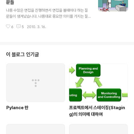
이야기를 나누는 저의 첫 후임은 사실 술을 전혀 마시지 않
문들
글 내용
는 후임이었습니다. 나름 깊이있는 이야기를 나누고자 포
나름 수많은 면접을 진행하면서 면접을 볼때마다 하는 질
장마차로 인도했던 적이 있었습니다. 그때 저만 취해서 횡
문들이 생겨났습니다. 나름대로 중요한 의미를 가지는 질
설수설했었습니다~ ^^;; 그 후~ 이건 아니잖아~ 라고 느낀
문들을 한번 정리해보았습니다. 1. 자신의 능력 개발을 위
저는 차라리 술 값 대신 맛있는 커피를 마시러 가기로 하였
6
5
2010. 3. 16.
하여 어떠한 것들을 하시나요? 거의 모든 면접자들에게 꼭
습니다. 그 이후로 아~ 남..
하는 질문이 바로 자신의 능력 개발을 위하여 어떠한 노력
들을 기울였는지에 관한 것입니다. 대부분 독서를 많이 한
다던가 마이크로소프트웨어와 같은 잡지를 읽는다는 등의
대답을 합니다. 참고로 마소를 정기구독하느냐는 질문에는
이 블로그 인기글
거의 십중팔구 아니라고 대답합니다. 마소~ 좋은 잡지입니
다. 많이 구독해주시길~ 여담이구요~ ;-) 여기까지는 평범
한 대답입니다. 하지만 가끔 커뮤니티 활동에 적극적으로
참여하시는 분들도 계십니다. 저는 이런분에 주목합니다.
특히 오프라인 커뮤니티 모임에 정기적으로 나가..
Pylance 란
프로젝트에서 스테이징(Stagin
g)의 의미에 대하여