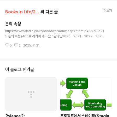
더보기
Books in Life/2025
의 다른 글
돈의 속성
글 내용
https://www.aladin.co.kr/shop/wproduct.aspx?ItemId=35910691
5 돈의 속성 (400쇄 리커버 에디션) : 알라딘2020ㆍ2021ㆍ2022ㆍ2023
ㆍ2024 5년 연속 최장기 베스트셀러 120만 깨어있는 독자들이 선택한 경제
5
2
2025. 7. 31.
경영 필독서 『돈의 속성』. 중국, 일본, 대만, 태국, 베트남 5개국에서 출간되었
다. 이 책은 초판 발행www.aladin.co.kr 돈은 인격체다.돈은 뒷끝이 없어서
과거 행동에 상관없이 오늘부터 자신을 존중해주면 모든 것을 잊고 당신을 존중
해줄 것이다.돈을 인격체로 받아들이고 깊은 우정을 나눈 친구처럼 대하면 된
다. 나는 나보다 더 훌륭한 경영자에게 투자한다.나보다 더 훌륭한 경영자의 옷
이 블로그 인기글
깃을 붙들고 걸어가는 기분은 아버지 같은 좋은 형을..
Pylance 란
프로젝트에서 스테이징(Stagin