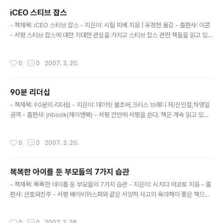
한일들은 무었일까? 기타 등등의 의문만 더해지는 책이다. 과연 이 책을 쓴 월리엄 사
iCEO 스티브 잡스
이먼은 무슨 의도로 이 책을 지었는지 궁금하다. 여튼 스티브 잡스류의 종결점을 찍
글 내용
긴했지만.. 시원섭섭하다. 다른 분들도 이 ..
- 책제목: iCEO 스티브 잡스 - 지은이: 시릴 피베 지음 | 유정현 옮김 - 출판사: 이콘
- 서평 스티브 잡스에 대한 지대한 관심을 가지고 스티브 잡스 관련 책들을 읽고 있
다. 지금은 스티브 잡스의 ICON이란 책을 읽고 있는데 나중에 서평을 쓰겠지만, 전
반적으로 iCEO 스티브 잡스는 좋은 시각에서 스티브 잡스를 본 책이고, ICON은 담
작성시간
0
0
2007. 3. 20.
담하지만 날카로운 시각으로 스티브 잡스를 본 책인것 같다. 원래 스티브 잡스에 관
해서는 큰 관심은 없었는데, 애플의 프리젠테이션을 보면서 훌륭한 프리젠테이션을
하는 스티브잡스에 관해서 관심을 가지게 되었다. 우선 그는 그 나름대로의 카리스마
90분 리더십
가 있는 것 같다. 그가 프리젠테이션을 할 때 그의 카리스마는 번뜩인다. 이점이 참 스
글 내용
티브 잡스를 멋있게 만드는 것 같다. ..
- 책제목: 90분의 리더쉽 - 지은이: 데이빗 불초버,크리스 브래디 저/신인철,차영일
공역 - 출판사: jnbook(제이앤북) - 서평 간만에 서평을 쓴다. 책은 계속 읽고 있었
는데.. 서펑을 쓸 시간이 넉넉하지 않아.. 미루었다가 쓰고 있다. 90분 리더쉽은 전반
적으로 너무 축구와 경영일선의 내용을 동일시함으로써 경영일선의 문제를 쉽게 풀
작성시간
0
0
2007. 3. 20.
수 있는 해결책을 제시하여 주지 못하고 논지의 논점을 흐리게 한다. 축구를 바탕으
로 경영일선의 다양한 문제를 논의하는 것은 참 좋은 일이지만, 대체로 실제 축구를
바탕으로 얻을 수 있는 교훈이란 그렇게 많지 않은것 같다. 축구를 좋아하는 사람이
똑똑한 아이를 둔 부모들의 7가지 습관
라면 한번쯤 읽어봐도 좋을듯 하다. 세상에 그렇게 스타일이 다양한 감독들이 있는지
글 내용
몰랐다.
- 책제목: 똑똑한 아이를 둔 부모들의 7가지 습관 - 지은이: 시치다 마코토 지음 - 출
판사: 산호와진주 - 서평 베이비위스퍼와 같은 서양적 사고의 육아책이 좋은 책으로
많이 소개되고 있으며, 실제로 많이 읽는것 같다. 사실 나는 아직 베이비위스퍼를 읽
지는 않았다. 집에 책이 있음에도 불구하고 육아에 관한 서양적 사고방식의 나열일
작성시간
0
0
2007. 2. 28.