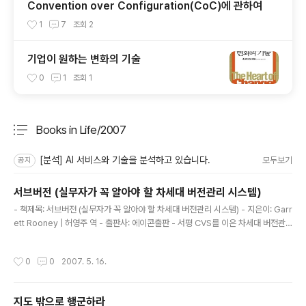
Convention over Configuration(CoC)에 관하여
1
7
조회
2
기업이 원하는 변화의 기술
0
1
조회
1
Books in Life/2007
분류 전체보기
주요 글 목록
[분석] AI 서비스와 기술을 분석하고 있습니다.
모두보기
공지
서브버전 (실무자가 꼭 알아야 할 차세대 버전관리 시스템)
글 내용
- 책제목: 서브버전 (실무자가 꼭 알아야 할 차세대 버전관리 시스템) - 지은이: Garr
ett Rooney | 허영주 역 - 출판사: 에이콘출판 - 서평 CVS를 이은 차세대 버전관
리시스템의 새로운 면모를 볼 수 있는 좋은 책이었다. 사실 CVS는 몇가지 단점을 가
지고 있었지만 버전관리를 위한 마땅한 시스템을 찾지못하고 있었다. 여러 오픈소스
작성시간
0
0
2007. 5. 16.
진영에서 서브버전을 통한 프로젝트의 버전관리를 하고 있었다는 것을 익히 알고 있
었지만 나는 아직도 CVS를 통한 버전관리를 당연한 것으로 생각하며 사용하고 있었
다. 하지만 책에서도 지적한 바와 같이 시대가 지남에 따라 관리해야 하는 파일의 종
지도 밖으로 행군하라
류나 프로젝트 특성에 맞는 버전관리 시스템의 필요성이 절실한 것이 사실이다. 특히