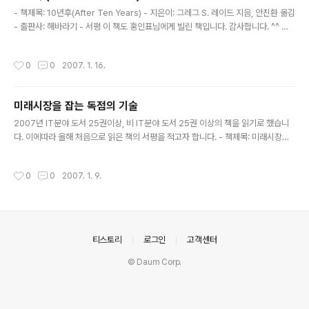
글 내용
입니다. ..
- 책제목: 10년후(After Ten Years) - 지은이: 그레그 S. 레이드 지음, 안진환 옮김
- 출판사: 해바라기 - 서평 이 책도 홍인표님에게 빌린 책입니다. 감사합니다. ^^ 오
스카라는 아이가 성장하면서 자신이 원하는 출판사를 하기까지 과정이 주요 줄거리
입니다.. 여기서 멘토인 로이가 전해주는 시기 적절한 멘토링이 오스카의 인생에서
작성시간
0
0
2007. 1. 16.
아주 중요한 역활을 하게 됩니다. 따라서 이 책의 가장 좋은 서평은 역시 멘토인 로이
가 전해주는 카드의 내역을 정리하는 것입니다. 아래는 그 카드의 내용입니다. - 실행
에 옮기는 순간 꿈은 이루어 진다. Dreams are realities on which you have
미래시장을 잡는 독점의 기술
n't yet taken ACTION. - 절대 포기하지 말라! 포기하면 안되는 경우가 두가..
글 내용
2007년 IT분야 도서 25권이상, 비 IT분야 도서 25권 이상의 책을 읽기로 했습니
다. 이에따라 올해 처음으로 읽은 책의 서평을 적고자 합니다. - 책제목: 미래시장을
잡는 독점의 기술 - 지은이: 밀랜드 M.레레 지음, 권성희 옮김, 이상건 감수 - 출판사:
흐름출판 - 서평 홍인표님에게 이 책을 빌려서 읽게 되었습니다. 개인적으로 기술서
작성시간
0
0
2007. 1. 9.
적도 읽고 있어서 출퇴근하면서, 아니면 집에서 시간이 날때 마다 조금씩 일어서 생
각보다 읽는데 시간이 많이 걸렸습니다. 기업들은 자신들의 상품으로 이윤을 얻는 것
을 지속가능한 경쟁우위를 점하고 있다고 생각하기 쉽습니다. 하지만 단지 지속가능
한 경쟁우위로는 기업들의 성공을 전혀 설명할 수 없습니다. 기업들이 자신들의 상품
을 통하여 이윤을 얻는것은 대부분 독점 상품을..
의안내
티스토리
로그인
고객센터
© Daum Corp.