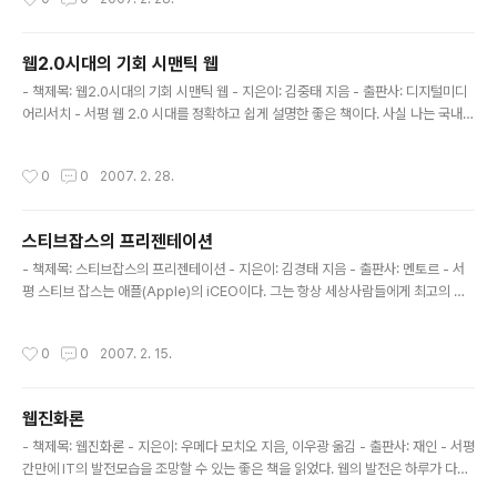
것 같은 예감에 선듯 베이비위스퍼의 첫장을 넘기지 못하고 있다. 이런 와중에서 htt
p://booksfree.co.kr 에서 똑똑한 아이를 둔 부모들의 7가지 습관이란 책을 보고
언릉 Book Croossing을 신청했다. 생각보다 얇지만 나와같은 초보아빠에게 따악
웹2.0시대의 기회 시맨틱 웹
맞는 내용으로 넘처나고 있다. 인성교육의 중요성, 조기교육의 중요성, 아버지와 어
글 내용
머니의 역활에 관한 부분, 아이..
- 책제목: 웹2.0시대의 기회 시맨틱 웹 - 지은이: 김중태 지음 - 출판사: 디지털미디
어리서치 - 서평 웹 2.0 시대를 정확하고 쉽게 설명한 좋은 책이다. 사실 나는 국내 I
T관련서적을 거의 읽지 않는다. 대부분 외국의 IT 기술 및 서비스가 훨씬 가치있으
며 국내에서는 항상 따라가느라 바쁘기 때문이다. 웹 2.0이란 용어가 처음 나왔을때
작성시간
0
0
2007. 2. 28.
난 http://theserverside.com 에서 이를 보고 국내에서 이에 대한 논의가 있는지
살펴본적이 있다. 한참 지나고 서서히 AJAX와 같은 용어가 등장하면서 Web 2.0
에 대한 관심을 보였다. 그렇다 누구와 이런 점에 대하여 이야기하고 싶어도 이야기
스티브잡스의 프리젠테이션
할 상대조차 변변치 못한것이 국내 IT 현실이다. 우리나라 사람들이 항상 착각하는것
글 내용
중에 하나가 우리나..
- 책제목: 스티브잡스의 프리젠테이션 - 지은이: 김경태 지음 - 출판사: 멘토르 - 서
평 스티브 잡스는 애플(Apple)의 iCEO이다. 그는 항상 세상사람들에게 최고의 프
리젠테이션을 준비하고 이를 효과적으로 프리젠테이션하는 최고의 프리젠테이터이
다. http://www.apple.com/quicktime/qtv/specialeventoct05/index.htm
작성시간
0
0
2007. 2. 15.
l 여기에 최고의 프리젠테이션이 있다. 간결하고 효과적이다. 3부로 구성되어 있으
며, 도입부와 본문과 요약이 좋다. 이책을 통하여 스티브잡스의 효과적인 프리젠테이
션의 기술들을 체계적으로 알 수 있었다. 하지만 책의 내용은 정말 프리젠테이션의
웹진화론
요약이나 정리에 불과한듯하다. 스티브잡스의 프리젠테이션을 효과적으로 파악했다
글 내용
는 것외에 책에서 느낄 수 있는 ..
- 책제목: 웹진화론 - 지은이: 우메다 모치오 지음, 이우광 옮김 - 출판사: 재인 - 서평
간만에 IT의 발전모습을 조망할 수 있는 좋은 책을 읽었다. 웹의 발전은 하루가 다르
게 빠르게 발전하고 있다. 사실 IT업계에서 개발을 하고 있는 나에게도 웹은 참 어려