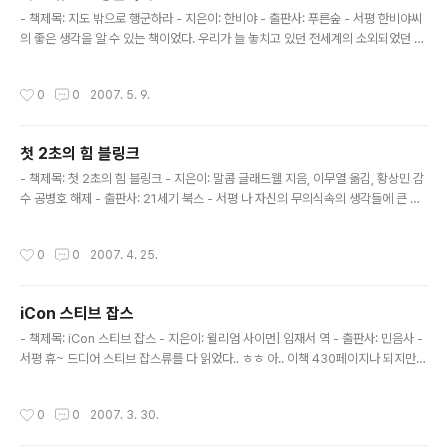
글 내용
문서와 같은 파일의 경우 CVS에서 관리하..
- 책제목: 지도 밖으로 행군하라 - 지은이: 한비야 - 출판사: 푸른숲 - 서평 한비야씨
의 좋은 생각을 알 수 있는 책이었다. 우리가 늘 놓치고 있던 전세계의 소외되었던 사
람들에 대한 새로운 생각을 할 수 있었으며 그들이 현재 살고 있는 모습과 그렇게 살
게 된 근본적인 원인에 대하여 생각할 수 있게 되었다. 특히 자본주의에 대한 몇가지
작성시간
0
0
2007. 5. 9.
날카로운 지적이 마음에 남았다. 아주 가난한 곳에 밀가루가 없어 굵어 죽는 사람이
있는가 하면 큰 창고에 밀가루를 가득 가득 쌓아 놓고 있는 상인이 있다. 이 상인은 주
변 사람들이 죽는 것과 아무 상관없이 자신의 이윤을 위하여 창고에 밀가루를 가득
첫 2초의 힘 블링크
가득 쌓아 두고 큰 이윤을 남기면서 밀가루를 팔고 있는 것이다. 이것이 우리가 옭다
글 내용
고 믿고 있는 자본주의의 어두운 면이다. ..
- 책제목: 첫 2초의 힘 블링크 - 지은이: 말콤 글래드웰 지음, 이무열 옮김, 황상민 감
수 공병호 해제 - 출판사: 21세기 북스 - 서평 나 자신의 무의식속의 생각들에 큰 관
심을 가지고 있지 못하였다. 간혹 갑자기 드는 생각들을 무시하곤 하였다. 하지만 돌
이켜 생각해보면 무의식속에서 갑자기 나타난 생각들은 대부분 올았으며 그런 생각
작성시간
0
0
2007. 4. 25.
들이 나 자신을 지키기 위한 블링크 였음을 이 책을 통하여 알 수 있었다. 나는 나 자
신의 목소리에 무심하였던 것이다. 하지만 블링크를 읽으면서 이러한 무의식속의 생
각들이 맞을 확율이 매우 높으며 블링크를 잘 활용하는 것이 매우 중요하다는 것을
iCon 스티브 잡스
알 수 있었다. 앞으로 나는 나 자신의 목소리! 즉 블링크를 놓치지 않고 나 자신의 목
글 내용
소리에 귀를 기울여 삶의 판단을 더욱 효과적..
- 책제목: iCon 스티브 잡스 - 지은이: 윌리엄 사이먼| 임재서 역 - 출판사: 민음사 -
서평 휴~ 드디어 스티브 잡스류를 다 읽었다.. ㅎㅎ 아.. 이책 430페이지나 되지만
정작 쓸만한 독서평은 거의 없는것 같다. 소득이 있다면 스티브잡스가 이렇게 사는
사람이구나.. 정말 행운아에 기회만 노리는 사기꾼적인 사람이구나.. 과연 매킨토시
작성시간
0
0
2007. 3. 30.
를 위하여 이사람이 한 노력들은 올바른 것이었을까? 넥스트에서는 그는 비전을 제
시하였는가? 픽사에서 그의 역활을 무었이었는가? 다시 애플로 돌아와서 그가 정말