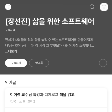
검색하기
티스토리
[장선진] 삶을 위한 소프트웨어
구독자
3
전세계 사람들의 삶의 질을 높일 수 있는 소프트웨어를 만들어 함께
나누는 것이 꿈입니다. 이 세상 그 무엇보다 사람이 가장 소중합니다.
AI 시대의 새로운 Software 를 생각합니다.
...더보기
구독하기
방명록
신고하기 레이어
열기
인기글
이어령 교수님 특강과 디지로그 책을 읽고..
0
0
조회
2