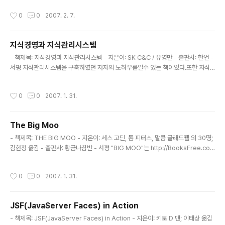
운 존재이다. 모든 사람들이 오늘도 웹 페이지를 통하여 자신이 원하는 정보를 취득
작성시간
0
0
2007. 2. 7.
하고 있지만, 웹을 단지 정보를 전달하는 매체라고 보기는 어렵다. 웹은 이미 우리의
생활을 바꾸어 놓은 사회이다. 이러한 웹의 진화에 대한 명쾌한 답을 내린것이 웹진
화론이다. 우메다 모치오.. 사실 저자가 일본인이라 그리 큰 메시지가 없을 것 같았다.
지식경영과 지식관리시스템
하지만 내 예상은 기우였다. 우메다 모치오는 치프혁명(Cheap Revolution), 인터
글 내용
넷(Internet), 오..
- 책제목: 지식경영과 지식관리시스템 - 지은이: SK C&C / 유영만 - 출판사: 한언 -
서평 지식관리시스템을 구축하였던 저자의 노하우를알수 있는 책이었다.또한 지식
관리시스템에 있어서 실제 구축시 가장 중요한 점들에 대한 이해를 할 수 있었다. 한
가지 아쉬운 점은 지식경영에 대한 조금더 구체적인 체계와 직접적으로 시스템에서
작성시간
0
0
2007. 1. 31.
가장 중요한 부분과 부족한 부분 및 부족한 부분을 SK C&C만의 노하우로 향상시키
는 노력등에 대한 내용이 구체적이지 못하였다는 점이다.
The Big Moo
글 내용
- 책제목: THE BIG MOO - 지은이: 세스 고딘, 톰 피터스, 말콤 글래드웰 외 30명;
김현정 옮김 - 출판사: 황금나침반 - 서평 "BIG MOO"는 http://BooksFree.co.k
r 에서 처음으로 북크로싱을 한 책입니다. 이 책을 읽으면서 변화를 두려워하지 않고
더욱 변화에 대응하기 위하여서는 우리는 리마커블(Remarkable)해져야 한다는
작성시간
0
0
2007. 1. 31.
것을 깨달았습니다. 우선 책의 제목인 "BIG MOO"란 보랏빛 소를 뛰어넘어 시장의
판도를 바꾸어 놓을 수 잇는 리마커블한 혁신을 의미합니다. 그렇다면 리마커블(Re
markable) 이란 무었일까요? 리마커블은 남다른 존재가 되는 것을 두려워하지 않
JSF(JavaServer Faces) in Action
는 것입니다. 끊임없이 아이디어를 생각해내는 것입니다. 가치있는것을 찾아내고 그
글 내용
것으로 세상을 변..
- 책제목: JSF(JavaServer Faces) in Action - 지은이: 키토 D 맨; 이태상 옮김