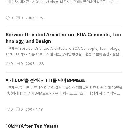
- 출판사: 에이콘 - 서평 JSF가 세상에 나온지는 오래되었으나 진정으로 JavaEE관
련 UI 관련 기술로 많이 확산되고 있지는 못하다. 이책 역시 JSF의 확산을 도와주는
역활을 못하고 있다고 생각한다. 실제적인 내용보다는 API에 가까운 내용들로 채워
작성시간
0
0
2007. 1. 29.
져 있다. Step-by-Step으로 JSF를 이해하고 이를 Spring Framework와 연동
하여 Backing Bean등을 생성하는 내용들이 보강되어 나온다면 아마도 JSF에 대
한 이해가 높아지지 않을까 생각한다. 언제 기회가 되면 JSF의 실제적인 활용과 이
Service-Oriented Architecture SOA Concepts, Tec
해라는 주제로 AJAX 스타일의 UI 구성에서 Spring Framework를 이용..
hnology, and Design
글 내용
- 책제목: Service-Oriented Architecture SOA Concepts, Technology,
and Design - 지은이: 토마스 얼 지음, 장세영 황상철 이현정 조문옥 옮김 - 출판
사: 에이콘 - 서평 서비스지향아키텍처(Service-Oriented Architecture, SO
작성시간
0
0
2007. 1. 22.
A)관련 책이 많지 않은 가운데 가장 벤더의 입김에서 자유롭게 비교적 SOA에 관하
여 정확하게 쓴 책이라고 생각한다. 우리가 Service-Oriented라고 생각하는 것은
무었인가? 과연 서비스란 무었인가? 이러한 기초적인 문제부터 SOA기반의 개발방
미래 50년을 선점하라! IT를 넘어 BPM으로
안에 관하여 광대한 내역을 비교적 체계적으로 다루었다. 1부에서는 SOA와 웹서비
글 내용
- 책제목: '하버드 비즈니스 리뷰'에 실린 니콜라스 카의 글에 대한 비평 미래 50년을
스의 기본, SOA에 대한 오해 및 실익, SOA의 진화, 웹서비스와 초기 S..
선점하라! IT를 넘어 BPM으로 - 지은이: 하워드 스미스, 피터 핑거 지음, 박형일 옮
김 - 출판사: ITC(Info-Tech Corea) - 서평 이 책은 IT 전문 서적이라고 부르기에
는 부족한 면이 많다. 우선 출발 자체가 "리콜라스 카"가 쓴 글에 대한 비판을 목적으
작성시간
0
0
2007. 1. 19.
로 쓴 책이다. 따라서 책의 주요 내용은 카의 글에 대한 비판이다. 이러한 비판에 대한
내용중에 IT에 대한 전반적인 내역과 BPM의 중요성등에 대하여 확인할 수 있습니
다. 주요한 내역은 IT 상품화 경향에 대한 고찰 등입니다. 이 책의 주요한 내용중 가
10년후(After Ten Years)
장 기억에 남는 내역은 다음입니다. IT에 관한 내용인데 IT는 P로 변화한다는 내용