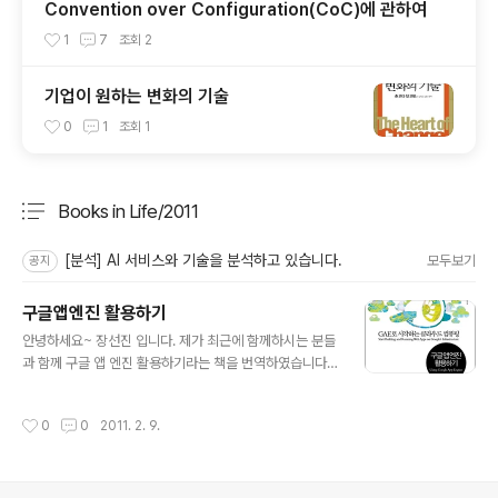
Convention over Configuration(CoC)에 관하여
1
7
조회
2
기업이 원하는 변화의 기술
0
1
조회
1
Books in Life/2011
분류 전체보기
주요 글 목록
[분석] AI 서비스와 기술을 분석하고 있습니다.
모두보기
공지
구글앱엔진 활용하기
글 내용
안녕하세요~ 장선진 입니다. 제가 최근에 함께하시는 분들
과 함께 구글 앱 엔진 활용하기라는 책을 번역하였습니다.
참고로 지식을 단순하게 쌓는 것을 넘어 함께 나누는 활동
의 일환으로 지속적으로 저희 소프트웨어인라이프는 번역
작성시간
0
0
2011. 2. 9.
서 및 저서를 출간할 예정입니다. 이 책의 원래 제목은 Usi
ng Google App Engine이라는 책입니다. 파이썬 기준
으로 작성된 구글 앱 엔진의 활용서입니다. 이 원서는 출간
당시부터 호평을 받았기에 저희가 얼마전에 번역서를 내었