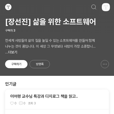
검색하기
티스토리
[장선진] 삶을 위한 소프트웨어
구독자
3
전세계 사람들의 삶의 질을 높일 수 있는 소프트웨어를 만들어 함께
나누는 것이 꿈입니다. 이 세상 그 무엇보다 사람이 가장 소중합니다.
AI 시대의 새로운 Software 를 생각합니다.
...더보기
구독하기
방명록
신고하기 레이어
열기
인기글
이어령 교수님 특강과 디지로그 책을 읽고..
0
0
조회
3