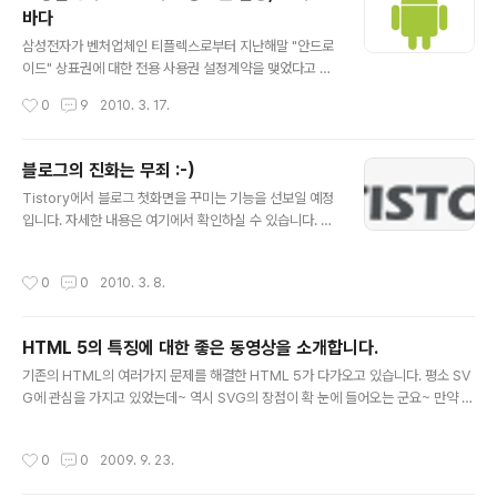
ttp://www.apple.com/macbookpro/performanc
바다
e.html 를 참고하세요~
글 내용
삼성전자가 벤처업체인 티플렉스로부터 지난해말 "안드로
이드" 상표권에 대한 전용 사용권 설정계약을 맺었다고 합
니다. 이에따라 앞으로 삼성전자는 앞으로 출시되는 휴대
작성시간
0
9
2010. 3. 17.
폰과 무선전화기 등 하드웨어에 "안드로이드"란 명칭을 독
점적으로 사용할 수 있다고 합니다. 전용 사용권 설정 계약
은 계약 기간에 소유권과 동일한 효력을 내며 침해받을 경
블로그의 진화는 무죄 :-)
우 민사상 손해배상과 형사 고발도 가능하다고 합니다. 참
글 내용
Tistory에서 블로그 첫화면을 꾸미는 기능을 선보일 예정
고로 티플렉스는 2009년 6월 안드로이드에 대한 상표권
입니다. 자세한 내용은 여기에서 확인하실 수 있습니다. 사
등록을 마쳤으며 삼성전자와의 계약기간은 오는 2014년
실 저 역시 제 블로그에 방문해주시는 분들에게 제 글중에
10월 30일까지라고 합니다. 따라서 이번 전용 사용권 계
서 자주 찾으시는 글들을 쉽게 찾아볼 수 있는 기능을 제공
약으로 '안드로이드' 다섯 글자 가운데 네 글자 이상을 이용
작성시간
0
0
2010. 3. 8.
해드리고 싶었습니다. 블로그를 운영하시는 분들이라면 아
해 제품명을 지으면 삼성전자의 상표권을 침해한 것으로
마 한번쯤 생각했던 기능이 아닌가 싶습니다. 쉽게 간략하
간주된다고 합니다. 사실 이 로고 조차 마음대..
게 첫 페이지에서 자주 찾으시는 글들이나 연재들을 쉽게
HTML 5의 특징에 대한 좋은 동영상을 소개합니다.
찾을 수 있도록 관리할 수 있다면 더 블로그에 방문하시는
글 내용
분들에게 시간과 노력을 줄일 수 있게 될 것 같습니다. 아울
기존의 HTML의 여러가지 문제를 해결한 HTML 5가 다가오고 있습니다. 평소 SV
러 종종 이쁜 이미지를 올리는 기능도 제공되었으면 좋겠
G에 관심을 가지고 있었는데~ 역시 SVG의 장점이 확 눈에 들어오는 군요~ 만약 Fi
습니다. 제가 잘생기진 않았지만 종종 여행갔다왔을때 멋
refox를 사용하신다면 SVG관련된 기능을 미리 사용하실 수 있습니다. 자세한 정보
진 이미지를 올려서 함께 보여드렸으면 좋겠습니다. 이런
는 http://www.mozilla.org/projects/svg/ 에서 확인하실 수 있습니다. 아마 많
작성시간
0
0
2009. 9. 23.
Tistory의 새로운 기능을 보면서 블..
은 웹 페이지들이 정말 이쁘고 다양하게 변경될 것 같습니다. 특히 Video쪽도 많이
변경되어 별도의 플러그인이 없어도 멀티미디어를 편하게 즐기실 수 있을 것 같습니