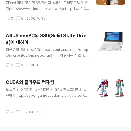
ZDnet에서 "고단한 SW개발자 생태계, 그래도 희망은 있
다(http://www.zdnet.co.kr/news/enterprise/0,39
031021,39173585,00.htm)" 라는 글을 읽었습니다. 2
작성시간
0
0
2008. 9. 30.
008년 9월 27일 숭실대학교에서 열린 '2008 대한민국
개발자 컨퍼런스'에서 안철수 박사님이 하신 말씀을 잘 정
리하여 주신 기사였습니다. 개발자에게 아무런 희망도 없
ASUS eeePC와 SSD(Solid State Driv
을 것 같지만, 나름 희망을 찾을 수 있는 방법을 알려주시는
e)에 대하여
안철수 박사님의 강연을 직접듣지 못한것이 아쉬웠습니다.
글 내용
다행이도 이렇게 기사라도 읽으면서 주요한 내용들을 알
최근 ASUS의 eeePC(http://event.asus.com/eeep
수 있으니 다행입니다. UCC에 안철수 박사님의 강연이 올
c/microsites/en/index.htm)가 나의 관심을 끌었다. 아
라와있는지 확인해 봐야겠습니다. 다음은 기사 내용중 안
정말 사고 싶다. eeePC는 여러 종류로 나뉘어 지는데 가
작성시간
0
9
2008. 8. 5.
철수 박사님이 하신 말씀들입니다. 희망을 찾는데 많은..
장 매력적인 부분이 우선 사이즈와 가격이다. 일반적인 서
브 노트북보다도 작은 사이즈에 7시간동안 사용할 수 있는
6 Cell 배터리를 채용하여 나처럼 출퇴근 거리가 먼 사람
CUDA와 클라우드 컴퓨팅
에게 정말 좋은 미니 노트북이다. 지하철에서도 불로깅을
글 내용
오늘 게임 아카데미 뉴스레터에서 GPU 프로그래밍의 발
할 수 있을 듯 하다 ^^ 사이즈가 얼마나 작냐하면 아래 사진
전방향(http://cyber.gameacademy.or.kr/letter/20
과 같다. 뒤에 보이는 노트북은 HP 와이드 17인치 노트북
0807/sub_02.html)에 관한 글을 읽었다. 아직 안읽어
이고 앞에 보이는 조그만 녀석이 eeePC이다. 와 정말 간
보신분들은 읽어보기를 권한다. NVIDIA의 CUDA에 대항
지난다. ^^ 물론 PMP도 좋지만 나의 경우 영화를 그다지
작성시간
0
1
2008. 7. 30.
하는 Intel의 Larrabee에 대한 간결한 설명이 인상적이
많이 좋아하는 편이아니라서 다양한 문서..
었다. 일부 내용을 설명하면 다음과 같다. 쉽게 Intel의 CP
U은 초간지 건담 RX-78이다. 초간지이기때문에 예상대로
무지 비싸다. GPU의 경우 초저렴 짐(RGM-79)이다. 무