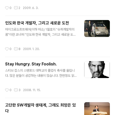
e에 어플리케이션을 만들고 Google Chrome으로..
세요~
작성시간
0
2
2009. 6. 3.
인도와 한국 개발자, 그리고 새로운 도전
글 내용
마이크로소프트웨어(이하 마소) 1월호의 "슈퍼개발자의
꿈"이란 코너에 "인도와 한국 개발자, 그리고 새로운 도
전"란 글을 기고하였었습니다. 좋은 기회를 주신 마소 관계
자 분들에게 감사드립니다. :-) 생각보다 빨리 마소에서 제
작성시간
0
8
2009. 1. 20.
글을 공개하여 블로그에 올립니다. 원래 2월 중순경에 제
블로그에 올릴려고 하였는데 마소에서 기고문의 전문을 공
개하였습니다. 마소에서 제 글을 보시려면 여기를 클릭하
Stay Hungry. Stay Foolish.
세요! 마소에 기고한 글의 경우 지면이 부족하여 원래 기고
글 내용
한 글의 내용 중 몇가지 부분을 삭제하였습니다. 따라서 제
스티브 잡스의 스탠포드 대학교의 졸업식 축사를 올립니
블로그에 올리는 이 글이 조금 더 많은 내용을 포함하고 있
다. 많은 분들이 공감하는 내용이 많습니다. 한번정도 읽어
습니다. 하지만 문맥상에 큰 차이는 없습니다. 지난 2008
보시면 참 좋습니다. 그리고 한번 들어보시죠 :-) 올려놓은
년 10월경부터 조금씩 인도에 관하여 조사하였던 자료를
PDF와 조금 다른 부분도 있습니다만, 전체적으로 무리는
작성시간
0
3
2008. 11. 15.
바탕으로 이 글을 작성하였습니다...
없습니다. 또한, 다운로드 받으실 수도 있습니다. Steve J
obs_1.mp3 Steve Jobs_2.mp3 Steve Jobs_3.mp
3 Steve Jobs_4.mp3 다운로드 하신 후 파일명을 바꿔
고단한 SW개발자 생태계, 그래도 희망은 있
주세요~
다
글 내용