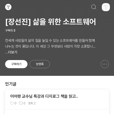
검색하기
티스토리
[장선진] 삶을 위한 소프트웨어
구독자
3
전세계 사람들의 삶의 질을 높일 수 있는 소프트웨어를 만들어 함께
나누는 것이 꿈입니다. 이 세상 그 무엇보다 사람이 가장 소중합니다.
AI 시대의 새로운 Software 를 생각합니다.
...더보기
구독하기
방명록
신고하기 레이어
열기
인기글
이어령 교수님 특강과 디지로그 책을 읽고..
0
0
조회
2