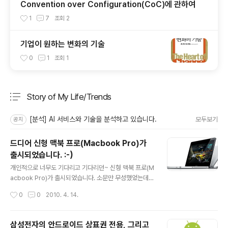
Convention over Configuration(CoC)에 관하여
1
7
조회
2
기업이 원하는 변화의 기술
0
1
조회
1
Story of My Life/Trends
분류 전체보기
주요 글 목록
[분석] AI 서비스와 기술을 분석하고 있습니다.
모두보기
공지
드디어 신형 맥북 프로(Macbook Pro)가
출시되었습니다. :-)
글 내용
개인적으로 너무도 기다리고 기다리던~ 신형 맥북 프로(M
acbook Pro)가 출시되었습니다. 소문만 무성했었는데~
i5, i7 CPU를 탑재하고 나왔습니다. 우선 미려한 알루미늄
작성시간
0
0
2010. 4. 14.
바디를 탐재하였구요~ 배터리 성능도 좋아졌습니다. :-) 그
리고 13인치 맥북 프로도 나왔군요~ :-) 정든 넷북을 뒤로
하고 맥북으로 바꿀 때가 된것 같습니다~ 자세한 내용은 h
삼성전자의 안드로이드 상표권 전용, 그리고