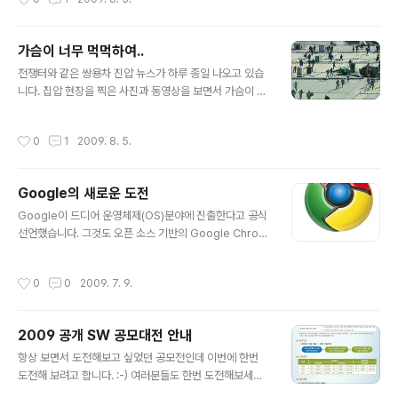
com/developerworks/kr/event/erich_gamma2/i
ndex.html 에서 확인하세요~ 참고로 저도 갈 예정입니
다. :-)
가슴이 너무 먹먹하여..
글 내용
전쟁터와 같은 쌍용차 진압 뉴스가 하루 종일 나오고 있습
니다. 집압 현장을 찍은 사진과 동영상을 보면서 가슴이 너
무도 먹먹합니다... 그들도 한 집안의 가장이었을텐데.. 너
무도 잔인하게 짓밣히고 있습니다. TV 뉴스를 바라보는 가
작성시간
0
1
2009. 8. 5.
족의 심정은 어떨지.. 아마도 대성통곡하지 않을까 싶습니
다. 그리고 만약 아이가 있다면.. 그 아이가 아버지가 그 공
장에서 경찰들에게 맞고 있다는 것을 안다면.. 그 아이의 마
Google의 새로운 도전
음이 얼마나 아플지.. 제 가슴이 너무도 아프고 먹먹해집니
글 내용
다. 언제 우리도 쌍용차의 근로자들처럼.. 무참하게 짓밣힐
Google이 드디어 운영체제(OS)분야에 진출한다고 공식
지 모른다는 생각이 듭니다. 아.. 정말 이건 아닌듯합니다.
선언했습니다. 그것도 오픈 소스 기반의 Google Chrom
가족의 생계를 위하여 공장을 지키려고 마지막까지 노력하
e OS라고 합니다. 정말 웹 브라우져가 OS가 되는군요 :-)
는 사람들에게 정말 이렇게밖에 할 수 없는 것인가요! IMF
웹 기반의 어플리케이션이 대세인 지금 Google Chrom
작성시간
0
0
2009. 7. 9.
를 일으켰던 사람들은..
e OS의 도전이 그리 무모해 보이지 않습니다. 그리고 유비
쿼터스 시대를 생각할 때 사실 Google이 정말 영리한 접
근을 하고 있다고 생각합니다. 멀티 클라이언트를 제공하
2009 공개 SW 공모대전 안내
기 가장 편리한 환경은 누가 뭐래도 웹 환경이고 웹 환경을
글 내용
특화되게 지원하는 웹 브라우져가 있다면 유비쿼터스 환경
항상 보면서 도전해보고 싶었던 공모전인데 이번에 한번
에 최적화된 OS라고 봐도 무방할 것 같습니다. 제가 Goo
도전해 보려고 합니다. :-) 여러분들도 한번 도전해보세요~
gle App Engine에 관심이 많은데 Google App Engin
자세한 내용은 http://oss.or.kr/ossproject/ 를 참고하