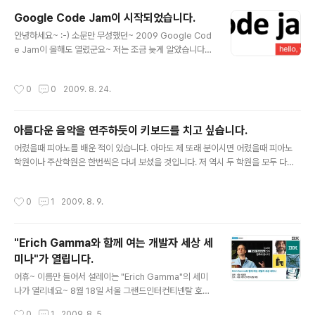
다. 이 외에도 HTML 5의 특징을 정말 잘 설명하고 있으니 한번씩 참고하시면 좋습
Google Code Jam이 시작되었습니다.
니다. ;-) HTML 5 시대가 오면 아마도 인터넷 익스플로어(IE)보다 Firefox나 Goo
글 내용
le C..
안녕하세요~ :-) 소문만 무성했던~ 2009 Google Cod
e Jam이 올해도 열렸군요~ 저는 조금 늦게 알았습니다
만, 많은 분들이 참여하시는듯합니다. 한번 도전해보셔도
좋을듯하네요~ 저도 그냥 한번 도전해볼까 합니다. ;-) 참
작성시간
0
0
2009. 8. 24.
고로 9월 3일까지 등록하셔야 하니~ 관심있으신분들은 우
선 http://code.google.com/codejam에서 등록부터
하시죠~
아름다운 음악을 연주하듯이 키보드를 치고 싶습니다.
글 내용
어렸을때 피아노를 배운 적이 있습니다. 아마도 제 또래 분이시면 어렸을때 피아노
학원이나 주산학원은 한번씩은 다녀 보셨을 것입니다. 저 역시 두 학원을 모두 다녔
었습니다. 사실 어렸을때는 피아노 치는 것이 별로 재미있는 일이 아니었습니다. 하
지만 나이가 든 지금 가끔 키보드를 치다보면 피아노 학원에서 바이엘을.. 체르니 40
작성시간
0
1
2009. 8. 9.
번을 연주하던 어렸을 때가 생각납니다. 키보드 치던 것이 그저 재미있을 때 말입니
다. 피아노란 코끼리 덩치만큼 큰 넘이 풍겨내는 음율이 따스한 햇살속에서 반짝거리
며 나의 손을 통해서 울려 나올때 나는 그냥 행복한 소년이었습니다. 복잡한 음율이
"Erich Gamma와 함께 여는 개발자 세상 세
재미있게 느껴지는 일은 혼자서 체르니를 연주할때가 아니고 동생과 나란히 않아서
미나"가 열립니다.
젓가락 행진곡을 연주할 때 였습니다. 피아노의 키보드를 치던 그 ..
글 내용
어휴~ 이름만 들어서 설레이는 "Erich Gamma"의 세미
나가 열리네요~ 8월 18일 서울 그랜드인터컨티넨탈 호텔
에서 열린다고 합니다. 자세한 내용은 https://www.ibm.
작성시간
0
1
2009. 8. 5.