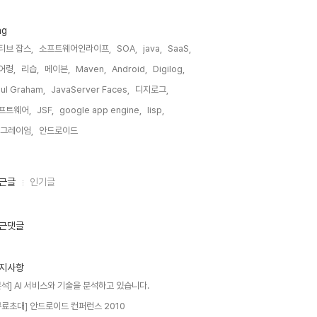
ag
티브 잡스,
소프트웨어인라이프,
SOA,
java,
SaaS,
어령,
리습,
메이븐,
Maven,
Android,
Digilog,
ul Graham,
JavaServer Faces,
디지로그,
프트웨어,
JSF,
google app engine,
lisp,
 그레이엄,
안드로이드,
근글
인기글
근댓글
지사항
분석] AI 서비스와 기술을 분석하고 있습니다.
무료초대] 안드로이드 컨퍼런스 2010