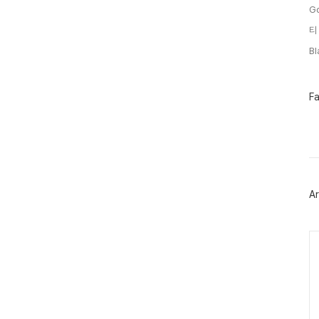
G
티
B
페
F
이
스
북
트
위
터
플
러
Ar
그
인
Ca