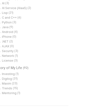
AI
(3)
AI Service (AIaaS)
(2)
Lisp
(21)
C and C++
(6)
Python
(3)
Java
(9)
Android
(4)
iPhone
(0)
.NET
(2)
AJAX
(0)
Security
(3)
Network
(1)
License
(3)
ory of My Life
(92)
Investing
(1)
Digilog
(31)
Maxim
(23)
Trends
(15)
Mentoring
(1)