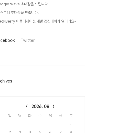
oogle Wave 초대장을 드립니다.
 스토리 초대장을 드립니다.
lackBerry 어플리케이션 개발 경진대회가 열리네요~
acebook
Twitter
chives
lendar
2026. 08
일
월
화
수
목
금
토
1
2
3
4
5
6
7
8