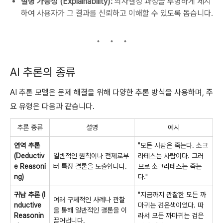
설명 가능성 (Explainability):
의사결정 과정을 투명하게 제시
하여 사용자가 그 결과를 신뢰하고 이해할 수 있도록 돕습니다.
AI 추론의 종류
AI 추론 모델은 문제 해결을 위해 다양한 추론 방식을 사용하며, 주
요 유형은 다음과 같습니다.
추론 종류
설명
예시
연역 추론
"모든 사람은 죽는다. 소크
(Deductiv
일반적인 원칙이나 전제로부
라테스는 사람이다. 그러
e Reasoni
터 특정 결론을 도출합니다.
므로 소크라테스는 죽는
ng)
다."
귀납 추론 (I
"지금까지 관찰한 모든 까
여러 구체적인 사례나 관찰
nductive
마귀는 검은색이었다. 따
을 통해 일반적인 결론을 이
Reasonin
라서 모든 까마귀는 검은
끌어냅니다.