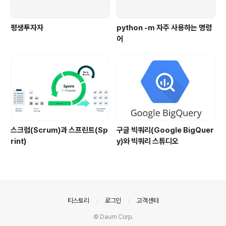
평생투자자
python -m 자주 사용하는 명령
어
스크럼(Scrum)과 스프린트(Sp
구글 빅쿼리(Google BigQuer
rint)
y)와 빅쿼리 스튜디오
의안내
티스토리
로그인
고객센터
© Daum Corp.