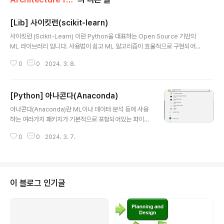
[Lib] 사이킷런(scikit-learn)
글 내용
사이킷런 (Scikit-Learn) 이란 Python을 대표하는 Open Source 기반의
ML 라이브러리 입니다. 사용법이 쉽고 ML 알고리즘이 효율적으로 구현되어
대표적으로 활용되고 있습니다. https://scikit-learn.org/ scikit-learn: m
0
0
2024. 3. 8.
achine learning in Python — scikit-learn 0.16.1 documentation sci
kit-learn.org
[Python] 아나콘다(Anaconda)
글 내용
아나콘다(Anaconda)란 ML이나 데이터 분석 등에 사용
하는 여러가지 패키지가 기본적으로 포함되어있는 파이썬
무료 배포판 으로 Windows 에서 쉽게 Jupiter Notebo
0
0
2024. 3. 7.
ok과 같은 파이썬 개발 환경을 구성할 수 있습니다. http
s://www.anaconda.com/ Unleash AI Innovation a
nd Value | Anaconda Accelerate growth efficien
tly for everyone with the AI and data science ex
perts. www.anaconda.com 만약 Windows 환경에
이 블로그 인기글
서 Python 개발을 한다면 pip 사용이 쉽지 않으므로 아나
콘다 사용을 강력히 권장합니다. 위의 사이트에서 아나콘
다 배포판을 다운로드 받아 설치하시기 ..