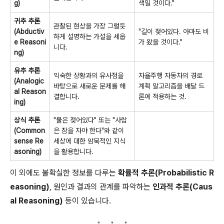
g)
색일 것이다."
귀추 추론
관찰된 현상을 가장 그럴듯
(Abductiv
"길이 젖어있다. 아마도 비
하게 설명하는 가설을 세웁
e Reasoni
가 왔을 것이다."
니다.
ng)
유추 추론
익숙한 상황과의 유사점을
자율주행 자동차의 경로
(Analogic
바탕으로 새로운 문제를 해
계획 알고리즘을 배달 드
al Reason
결합니다.
론에 적용하는 것.
ing)
상식 추론
"물은 젖어있다" 또는 "사람
(Common
은 잠을 자야 한다"와 같이
sense Re
세상에 대한 암묵적인 지식
asoning)
을 활용합니다.
이 외에도 불확실한 정보를 다루는
확률적 추론(Probabilistic R
easoning)
, 원인과 결과의 관계를 파악하는
인과적 추론(Caus
al Reasoning)
등이 있습니다.