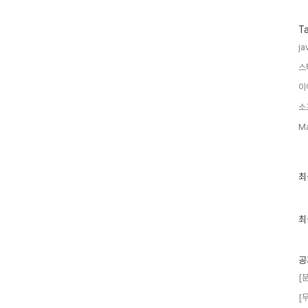
T
ja
스
이
소
M
최
최
근
글
과
인
최
기
글
공
[
[