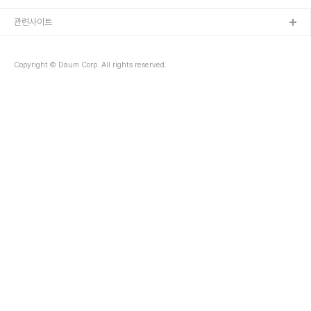
성되어 있으며, 여기(http://view.samurajdata.se/psview.php?
id=2311ad79&page=1&size=full)에서 쉽게 확인하실 수 있습니다. 참고로 리스프
관련사이트
(Lisp)에 관심있으신 분들은 L..
Copyright © Daum Corp. All rights reserved.