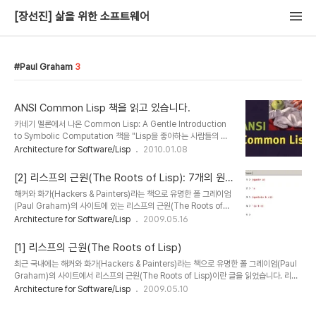
[장선진] 삶을 위한 소프트웨어
Paul Graham
3
ANSI Common Lisp 책을 읽고 있습니다.
카네기 멜론에서 나온 Common Lisp: A Gentle Introduction
to Symbolic Computation 책을 "Lisp을 좋아하는 사람들의 그
룹"에서 공부한 후 현재는 ANSI Common Lisp 책을 읽고 있습니
Architecture for Software/Lisp
2010.01.08
다. Common Lisp은 Lisp을 처음 접하시는 분들에게 상당히 훌륭
한 책이라고 생각합니다. 저 역시 이 책을 Lisp을 좋아하는 사람들의
[2] 리스프의 근원(The Roots of Lisp): 7개의 원
그룹에서 진행한 오프라인 스터디를 통하여 공부하였는데, 많은 도움
시 연산자
해커와 화가(Hackers & Painters)라는 책으로 유명한 폴 그레이엄
이 되었습니다. 혹시 Common Lisp 책을 공부하시는 분들 중에 참
(Paul Graham)의 사이트에 있는 리스프의 근원(The Roots of
고자료를 찾으시는 분들이라면 저희 그룹에서 진행한 오프라인 스터
Lisp)이란 글을 공부겸 번역하고 있습니다. 2번째 글인 7개의 원시
Architecture for Software/Lisp
2009.05.16
디 동영상을 한번 참고하시기 바랍니다. 저희 위키 사이트인
연산자(Seven Primitive Operators)란 글을 올립니다. 원문은 리
http://lisp-korea.wikispaces.com/Common+..
스프의 근원(The Roots of Lisp) 에 있는 "Complete Article
[1] 리스프의 근원(The Roots of Lisp)
(Postscript)"를 참고하시기 바랍니다. 리스프(Lisp)에 관심있는 분
최근 국내에는 해커와 화가(Hackers & Painters)라는 책으로 유명한 폴 그레이엄(Paul
들에게 많은 도움이 되었으면 좋겠습니다. 1. 7개의 원시 연산자
Graham)의 사이트에서 리스프의 근원(The Roots of Lisp)이란 글을 읽었습니다. 리스
(Seven Primitive Operators) 시작하려면, 우리는 표현식
프(Lisp)에 대한 좋은 내용을 담고 있어서 많은 분들과 공유하고자 번역하여 올립니다. 우선
Architecture for Software/Lisp
2009.05.10
(expression)을 알아야 한다. 표현식은 foo와 같은 문자열
리스프의 근원(The Roots of Lisp) 소개 페이지부터 번역하여 올립니다. 보시면서 번역상
(sequence of let..
의 문제점등이 있다면 언제든지 댓글 부탁드립니다. 이 글의 원문 전체는 Postscript로 작