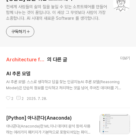
전세계 사람들의 삶의 질을 높일 수 있는 소프트웨어를 만들어
함께 나누는 것이 꿈입니다. 이 세상 그 무엇보다 사람이 가장
소중합니다. AI 시대의 새로운 Software 를 생각합니다.
구독하기
더보기
Architecture for Software/AI
의 다른 글
AI 추론 모델
글 내용
AI 추론 모델: 스스로 생각하고 답을 찾는 인공지능AI 추론 모델(Reasoning
Model)은 단순히 정보를 인식하고 처리하는 것을 넘어, 주어진 데이터를 기반
으로 논리적 결론을 도출하고 문제를 해결하며 의사결정을 내리는 인공지능을
2
2
2025. 7. 28.
의미합니다. 마치 사람이 생각하는 방식과 유사하게, 문제의 본질적인 논리를
파악하고 조작하여 정확하고 통찰력 있는 해답을 생성하는 데 중점을 둡니다.기
존의 AI 모델이 주로 패턴 인식이나 데이터 처리에 국한되었다면, 추론 모델은
[Python] 아나콘다(Anaconda)
한 단계 더 나아가 '생각하는 과정'을 거칩니다. 이를 통해 복잡하고 다단계적인
글 내용
문제 해결, 코딩, 과학적 추론 등 고차원적인 작업에서 뛰어난 성능을 보입니다.
아나콘다(Anaconda)란 ML이나 데이터 분석 등에 사용
AI 추론 모델의 핵심 특징AI 추론 모델은 다음과 같은 주요 특징을 가지고 있습
하는 여러가지 패키지가 기본적으로 포함되어있는 파이썬