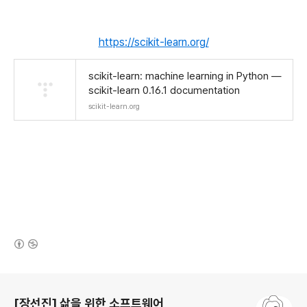
https://scikit-learn.org/
scikit-learn: machine learning in Python —
scikit-learn 0.16.1 documentation
scikit-learn.org
(새창열림)
로그 정보
[장선진] 삶을 위한 소프트웨어