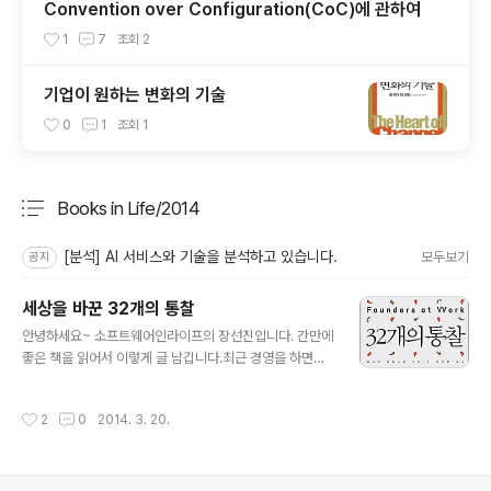
Convention over Configuration(CoC)에 관하여
1
7
조회
2
기업이 원하는 변화의 기술
0
1
조회
1
Books in Life/2014
분류 전체보기
주요 글 목록
[분석] AI 서비스와 기술을 분석하고 있습니다.
모두보기
공지
세상을 바꾼 32개의 통찰
글 내용
안녕하세요~ 소프트웨어인라이프의 장선진입니다. 간만에
좋은 책을 읽어서 이렇게 글 남깁니다.최근 경영을 하면서
배워야 할 점들이 참 많은 것 같습니다. 특히, 가장 중요한
점은 순간 순간 판단을 할때 무언가 저 마음 속 깊이에서 나
작성시간
2
0
2014. 3. 20.
오는 가치와 이를 실현하기 위한 바른 방향을 잡아줄 등대
같은 기준을 세우는 것이 참으로 어려운 것 같습니다. 좋아
보이는 기회가 있더라도 가치 판단의 기준과 합당한 것인
가를 명확히 사리구별하여 의사결정하지 않으면 모든 일들