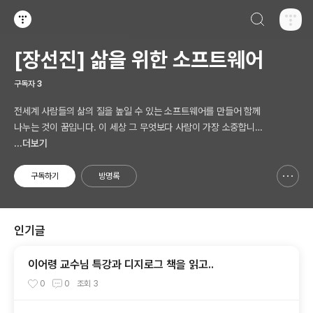
검색하기
티스토리
[장선진] 삶을 위한 소프트웨어
구독자
3
전세계 사람들의 삶의 질을 높일 수 있는 소프트웨어를 만들어 함께
나누는 것이 꿈입니다. 이 세상 그 무엇보다 사람이 가장 소중합니다.
AI 시대의 새로운 Software 를 생각합니다.
...더보기
구독하기
방명록
신고하기 레이어
열기
인기글
이어령 교수님 특강과 디지로그 책을 읽고..
0
0
조회
3