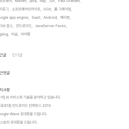
프트웨어,
Maven,
java,
lisp,
JSF,
Paul Graham,
지로그,
소프트웨어인라이프,
SOA,
폴 그레이엄,
ogle app engine,
SaaS,
Android,
메이븐,
티브 잡스,
안드로이드,
JavaServer Faces,
gilog,
리습,
이어령,
근글
인기글
근댓글
지사항
분석] AI 서비스와 기술을 분석하고 있습니다.
무료초대] 안드로이드 컨퍼런스 2010
oogle Wave 초대장을 드립니다.
 스토리 초대장을 드립니다.