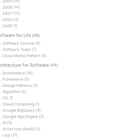
2009
(18)
2008
(14)
2007
(17)
2006
(3)
2005
(1)
ftware for Life
(68)
Software Service
(0)
Software Team
(7)
Cloud Works Pattern
(0)
rchitecture for Software
(94)
Architecture
(16)
Framework
(2)
Design Patterns
(0)
Algorithm
(6)
OS
(1)
Cloud Computing
(1)
Google BigQuery
(3)
Google App Engine
(5)
AI
(3)
AI Service (AIaaS)
(2)
Lisp
(21)