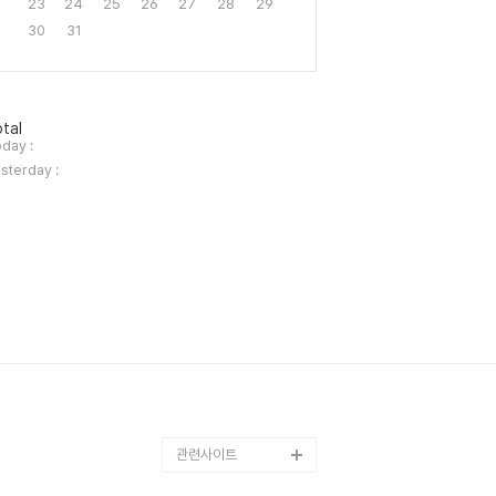
23
24
25
26
27
28
29
30
31
tal
day :
sterday :
관련사이트