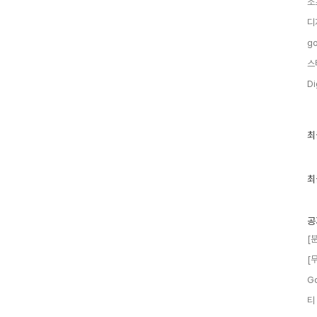
소
디
go
스
Di
최
최
근
글
과
인
최
기
글
공
[
[
G
티