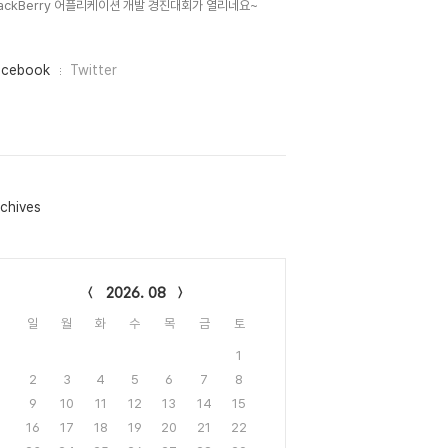
lackBerry 어플리케이션 개발 경진대회가 열리네요~
acebook
Twitter
chives
lendar
2026. 08
일
월
화
수
목
금
토
1
2
3
4
5
6
7
8
9
10
11
12
13
14
15
16
17
18
19
20
21
22