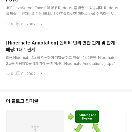
글 내용
운영하고 있으니 간단하게 레포지토리를 추가하여 해결할
JSF(JavaServer Faces)의 경우 Rederer 를 바꿀 수 있습니다. Rederer
수 있습니다. 여러분의 POM.xml에 아래에 다음과 같은
를 바꿀 수 있다는 의미는 하나의 컨텐츠를 다양한 형태로 바꿀 수 있다는 것을
저장소 정보를 입력하세요~ maven2-repository.dev.
의미합니다. 즉 하나의 HTML 문서를 MS Word로 바꾸거나 PDF로 바꿀 수
java.net Java.net Reposi..
0
0
2009. 1. 7.
있다는 거죠. 최근 SVG에 대한 관심이 높아지면서 JSF + SVG에 대한 글이
있어서 공유차원에서 올립니다. 이미 Adobe Flex와 연동이 되고 있습니다.
나중에 한번 다루겠습니다. 개인적으로는 Flex나 SVG와 같은 벡터 그래픽을
[Hibernate Annotation] 엔티티 빈의 연관 관계 및 관계
Rich UI로 사용하는 것에 관심이 많습니다. 앞으로 점 더 연구해볼 가치가 있을
것 같습니다. :-) 출처: https://www.dimis.fim.uni-passau.de/~doeller/
매핑: 1대 1 관계
글 내용
research_pr..
최근 Hibernate 3.x를 이용하여 개발을 하고 있습니다. 예전에 Hibernate
2.x를 사용하였을때과 가장 큰 차이점이 Hibernate Annotations(http://w
ww.hibernate.org/hib_docs/annotations/reference/en/html_singl
0
0
2009. 1. 6.
e/)이 도입되었다는 점입니다. 아~ 정말 편리해졌습니다. hbm.xml을 손수 고
칠때와는 완전히 다르더군요 ;-) Hibernate 3.x에서 Annotation이 대폭 강
화되면서 이제 정말 Hibernate를 편리하게 사용해볼만 할것 같다는 생각이 듭
니다. 사실 Hibernate를 많이 다루지 않았기 때문에 깊숙히 알고 있지는 않습
니다. 이번 기회에 Hibernate를 깊이 익혀볼 생각입니다. 우선 Hiberna..
이 블로그 인기글