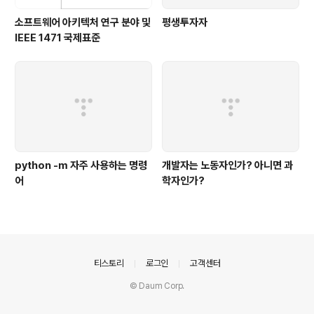
소프트웨어 아키텍처 연구 분야 및
평생투자자
IEEE 1471 국제표준
python -m 자주 사용하는 명령
개발자는 노동자인가? 아니면 과
어
학자인가?
의안내
티스토리
로그인
고객센터
© Daum Corp.