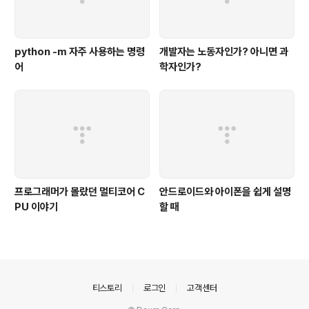
python -m 자주 사용하는 명령
개발자는 노동자인가? 아니면 과
어
학자인가?
프로그래머가 몰랐던 멀티코어 C
안드로이드와 아이폰을 쉽게 설명
PU 이야기
할 때
의안내
티스토리
로그인
고객센터