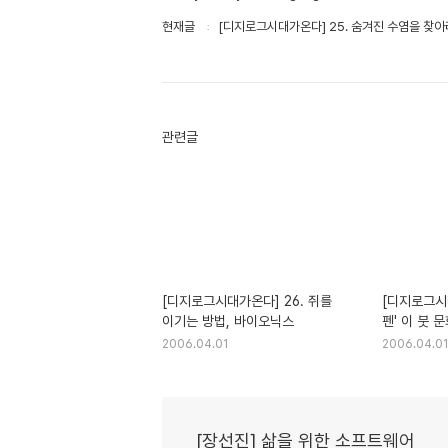
현재글
[디지로그시대가온다] 25. 숨겨진 수염을 찾
관련글
[디지로그시대가온다] 26. 쥐를
[디지로그시대
이기는 방법, 바이오닉스
펜' 이 붓 
2006.04.01
2006.04.01
[장선진] 삶을 위한 소프트웨어