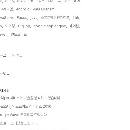
F,
SaaS,
SOA,
스티브 잡스,
디지로그,
소프트웨어,
 그레이엄,
Android,
Paul Graham,
vaServer Faces,
java,
소프트웨어인라이프,
리습,
sp,
이어령,
Digilog,
google app engine,
메이븐,
aven,
안드로이드,
근글
인기글
근댓글
지사항
분석] AI 서비스와 기술을 분석하고 있습니다.
무료초대] 안드로이드 컨퍼런스 2010
oogle Wave 초대장을 드립니다.
 스토리 초대장을 드립니다.