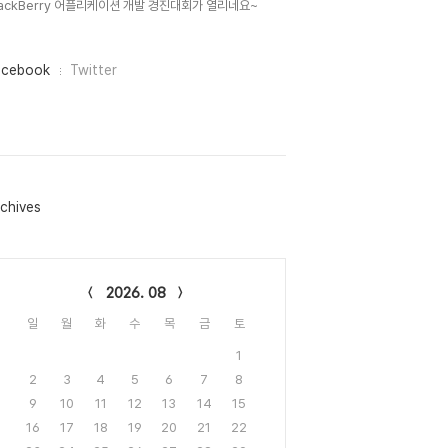
lackBerry 어플리케이션 개발 경진대회가 열리네요~
acebook
Twitter
chives
lendar
2026. 08
일
월
화
수
목
금
토
1
2
3
4
5
6
7
8
9
10
11
12
13
14
15
16
17
18
19
20
21
22