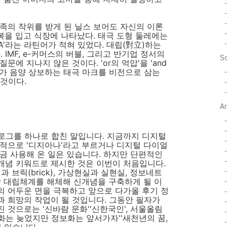
족의 작위를 받게 된 닐스 보어도 자신의 이론
예복을 입고 식장에 나타났다. 태극 도형 둘레에는
ENTA'라는 라틴어가 적혀 있었다. 대립(對立)하는
IMF, e-커머스의 버블, 그리고 반기업 정서의
So
에 지나지 않은 것이다. 'or의 억압'을 'and
가 음양 상보하는 태극 마크를 비전으로 삼는
 것이다.
A
로그를 하나로 합친 말입니다. 지금까지 디지털
적으로 '디지아나'라고 부르거나 디지털 다이얼
금 사용해 온 일은 있습니다. 하지만 단편적인
개념 키워드로 제시한 것은 이번이 처음입니다.
 브릭(brick), 가상현실과 실현실, 정보네트
이항 대립체계를 해체해 신개념을 구축하게 될 이
의 어두운 면을 극복하고 앞으로 다가올 후기 정
 희망의 작업이 될 것입니다. 그동안 필자가
 것으로는 '신바람 문화''신한국인', 서울올림
업화는 늦었지만 정보화는 앞서가자''새천년의 꿈,