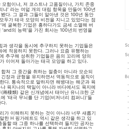
 모험이냐, 저 코스트냐 고품질이냐, 가치 존중
냐' 라는 여덟 개의 대립 항목을 만들어 100년
봤다. 그 결과 그들이 알아낸 것은 100년 동안
모두가 태극 모양의 비전을 지니고 있었다는 점
압'에 굴복한 기업은 흥하다가도 금세 소멸해 버
'and의 능력'을 가진 회사는 100년의 번영을
힘과 생각을 동시에 추구하지 못하는 기업들은
So
변화에 적응하지 못한다. 그러나 요즘 유행하는
S
시에 추구해 성취한 기업들은 음의 꼬리에 양의
가 이어져 돌아가는 태극 모양을 하고 있다.
 합쳐 그 중간을 취하는 절충이 아니라 모순되
에 긴장과 균형을 유지하면서 역동적으로 움직이
Bo
한다. 통속적으로 말하자면 해병대는 해군과 육
다냐 육지냐의 택일이 아니라 바다에서도 육지에
류(兩棲類) 같은 신개념에서 태어난 유니크한 군
에 '태극 무늬를 단 기업(비저너리 컴퍼니)'들
다.
우리가 이해하지 못하는 것이 아니라 너무 새롭기
말한 H 핑가레트도 역시 같은 생각을 하고 있
 충돌할 때 그중 하나를 선택하려 들지만 공자는
을 훔친 아버지의 고사를 통해 자세히 설명하고