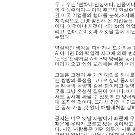
두 교수는 '변화냐 안정이냐, 신중이냐
의 이상주의이냐 이익 추구의 현실주의
간 미국 기업들의 행태를 분석.조사해 
지속적으로 번영.발전해 온 기업들은 
이다. 이것이냐 저것이냐의 'or의 억
리고, 반대로 이것과 저것을 함께 지닌 
누렸다.
역설적인 생각을 피하거나 모순되는 
A 아니면 B의 택일적 사고에 의해 
'윈-윈'전략처럼 A와 B의 양극을 동
머리가 오고 양의 꼬리에는 음의 머리
그들은 그것이 두 개의 대립을 하나로
는 쌍방의 특성을 그대로 살려 동시
는 태극의 음양과 같은 힘이라고 설명
군을 그냥 혼성한 집단이 아니다. 바
서도 동시에 싸울 수 있도록 한 양서
대 조직인 것이다. 그래서 경영 마인드
은 동서 가릴 것 없이 해병대처럼 강하
공자는 너무 옛날 사람이기 때문에 
때문에 우리가 모르고 있는 것이라고 
다. 서양 사람들은 어떤 의무가 서로
그렇지 않았다는 것을 '논어'에서 양