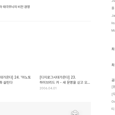
JS
아라 태극무늬의 비전 경영
폴
Ja
li
M
최
최
근
글
과
인
최
기
글
가온다] 24. '아노토
[디지로그시대가온다] 23.
공
문화 살린다
하이브리드 카 - 새 문명을 싣고 오는
[
바퀴
2006.04.01
[
G
티