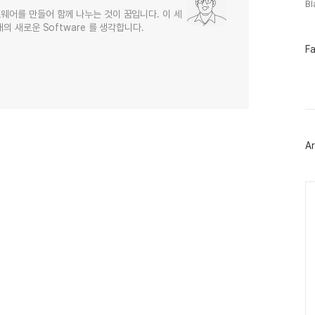
B
웨어를 만들어 함께 나누는 것이 꿈입니다. 이 세
의 새로운 Software 를 생각합니다.
페
F
이
스
북
트
위
터
플
러
Ar
그
인
Ca