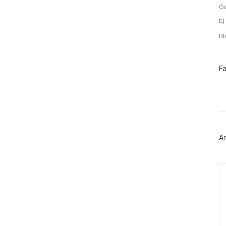
G
티
B
페
F
이
스
북
트
위
터
플
러
Ar
그
인
Ca