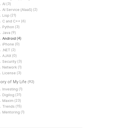
AI
(3)
AI Service (AIaaS)
(2)
Lisp
(21)
C and C++
(6)
Python
(3)
Java
(9)
Android
(4)
iPhone
(0)
.NET
(2)
AJAX
(0)
Security
(3)
Network
(1)
License
(3)
ory of My Life
(92)
Investing
(1)
Digilog
(31)
Maxim
(23)
Trends
(15)
Mentoring
(1)