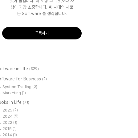
것이 꿈입니다. 이 세상 그 무엇보다 사
람이 가장 소중합니다. AI 시대의 새로
운 Software 를 생각합니다.
구독하기
ftware in LIfe
(329)
oftware for Business
(2)
System Trading
(0)
Marketing
(1)
oks in Life
(71)
2025
(2)
2024
(5)
2022
(1)
2015
(1)
2014
(1)