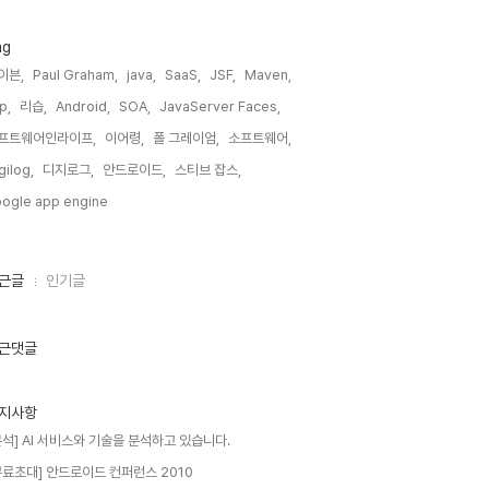
ag
이븐,
Paul Graham,
java,
SaaS,
JSF,
Maven,
sp,
리습,
Android,
SOA,
JavaServer Faces,
프트웨어인라이프,
이어령,
폴 그레이엄,
소프트웨어,
gilog,
디지로그,
안드로이드,
스티브 잡스,
ogle app engine,
근글
인기글
근댓글
지사항
분석] AI 서비스와 기술을 분석하고 있습니다.
무료초대] 안드로이드 컨퍼런스 2010