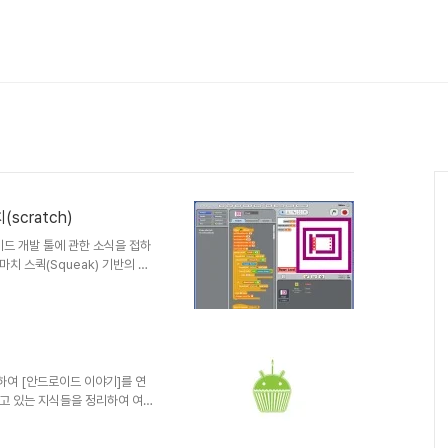
(scratch)
드 개발 툴에 관한 소식을 접하
은 마치 스퀵(Squeak) 기반의 스
을 할 수 있도록 구성되어 있습
w-educational-tool-
bricks.ars 마치 레고 블럭을 쌓
프로그래밍은 정말 직관적이고 재미
여 [안드로이드 이야기]를 연
알고 있는 지식들을 정리하여 여러
. 첫번째로 안드로이드
. 안드로이드란 무엇인가?(What