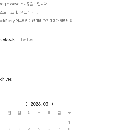
oogle Wave 초대장을 드립니다.
 스토리 초대장을 드립니다.
lackBerry 어플리케이션 개발 경진대회가 열리네요~
acebook
Twitter
chives
lendar
2026. 08
일
월
화
수
목
금
토
1
2
3
4
5
6
7
8