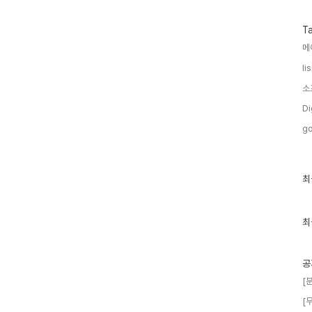
T
메
li
소
Di
go
최
최
근
글
과
인
최
기
글
공
[
[