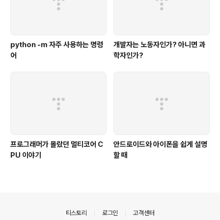
python -m 자주 사용하는 명령
개발자는 노동자인가? 아니면 과
어
학자인가?
프로그래머가 몰랐던 멀티코어 C
안드로이드와 아이폰을 쉽게 설명
PU 이야기
할 때
의안내
티스토리
로그인
고객센터