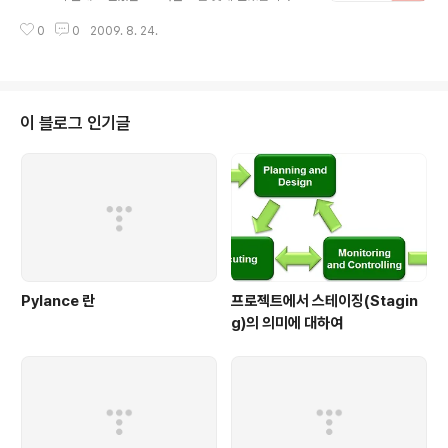
만, 많은 분들이 참여하시는듯합니다. 한번 도전해보셔도
0
0
2009. 8. 24.
좋을듯하네요~ 저도 그냥 한번 도전해볼까 합니다. ;-) 참
고로 9월 3일까지 등록하셔야 하니~ 관심있으신분들은 우
선 http://code.google.com/codejam에서 등록부터
하시죠~
이 블로그 인기글
Pylance 란
프로젝트에서 스테이징(Stagin
g)의 의미에 대하여