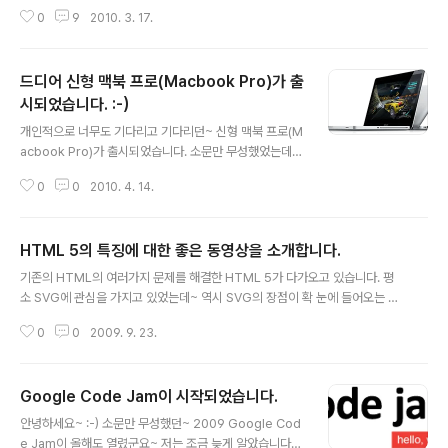
니다. 이에따라 앞으로 삼성전자는 앞으로 출시되는 휴대
0
9
2010. 3. 17.
폰과 무선전화기 등 하드웨어에 "안드로이드"란 명칭을 독
점적으로 사용할 수 있다고 합니다. 전용 사용권 설정 계약
은 계약 기간에 소유권과 동일한 효력을 내며 침해받을 경
드디어 신형 맥북 프로(Macbook Pro)가 출
우 민사상 손해배상과 형사 고발도 가능하다고 합니다. 참
고로 티플렉스는 2009년 6월 안드로이드에 대한 상표권
시되었습니다. :-)
글 내용
등록을 마쳤으며 삼성전자와의 계약기간은 오는 2014년
개인적으로 너무도 기다리고 기다리던~ 신형 맥북 프로(M
10월 30일까지라고 합니다. 따라서 이번 전용 사용권 계
acbook Pro)가 출시되었습니다. 소문만 무성했었는데~
약으로 '안드로이드' 다섯 글자 가운데 네 글자 이상을 이용
i5, i7 CPU를 탑재하고 나왔습니다. 우선 미려한 알루미늄
해 제품명을 지으면 삼성전자의 상표권을 침해한 것으로
0
0
2010. 4. 14.
바디를 탐재하였구요~ 배터리 성능도 좋아졌습니다. :-) 그
간주된다고 합니다. 사실 이 로고 조차 마음대..
리고 13인치 맥북 프로도 나왔군요~ :-) 정든 넷북을 뒤로
하고 맥북으로 바꿀 때가 된것 같습니다~ 자세한 내용은 h
HTML 5의 특징에 대한 좋은 동영상을 소개합니다.
ttp://www.apple.com/macbookpro/performanc
글 내용
e.html 를 참고하세요~
기존의 HTML의 여러가지 문제를 해결한 HTML 5가 다가오고 있습니다. 평
소 SVG에 관심을 가지고 있었는데~ 역시 SVG의 장점이 확 눈에 들어오는 군
요~ 만약 Firefox를 사용하신다면 SVG관련된 기능을 미리 사용하실 수 있습
0
0
2009. 9. 23.
니다. 자세한 정보는 http://www.mozilla.org/projects/svg/ 에서 확인하
실 수 있습니다. 아마 많은 웹 페이지들이 정말 이쁘고 다양하게 변경될 것 같습
니다. 특히 Video쪽도 많이 변경되어 별도의 플러그인이 없어도 멀티미디어를
Google Code Jam이 시작되었습니다.
편하게 즐기실 수 있을 것 같습니다. 이 외에도 HTML 5의 특징을 정말 잘 설명
글 내용
하고 있으니 한번씩 참고하시면 좋습니다. ;-) HTML 5 시대가 오면 아마도 인
안녕하세요~ :-) 소문만 무성했던~ 2009 Google Cod
터넷 익스플로어(IE)보다 Firefox나 Goole C..
e Jam이 올해도 열렸군요~ 저는 조금 늦게 알았습니다