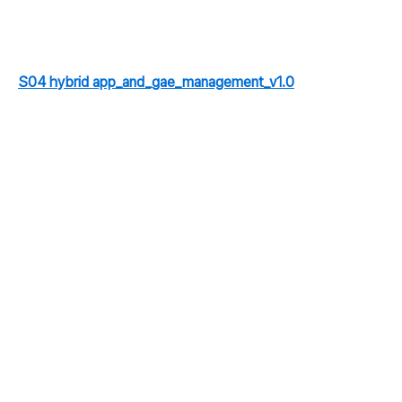
S04 hybrid app_and_gae_management_v1.0