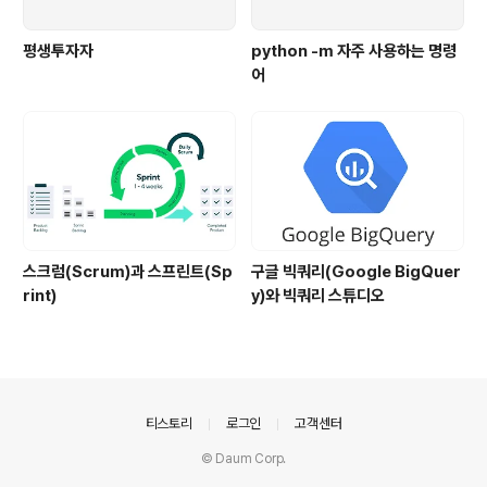
평생투자자
python -m 자주 사용하는 명령
어
스크럼(Scrum)과 스프린트(Sp
구글 빅쿼리(Google BigQuer
rint)
y)와 빅쿼리 스튜디오
의안내
티스토리
로그인
고객센터
© Daum Corp.