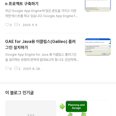
습니다. 제2회 공개SW역량프라자 정기기술세미나(2010년 7월21일)에서
n 프로젝트 구축하기
글 내용
"Google App Engine의 이해"란 주제로 클라우드 컴퓨..
최근 Google App Engine에 많은 관심을 가지고 이런
저런 테스트를 하고 있습니다. Google App Engine for
Java의 경우 이클립스 플러그인이 제공되기 때문에 쉽게
0
1
2009. 9. 9.
프로젝트를 생성하고 간편하게 테스트할 수 있습니다. GA
E for Java용 이클립스 플러그인에 대한 자세한 정보는 h
ttp://code.google.com/appengine/docs/java/to
GAE for Java용 이클립스(Galileo) 플러
ols/eclipse.html 에서 확인할 수 있습니다. 프로젝트가
진행되면서 많은 라이브러리들이 필요할 경우에는 아시다
그인 설치하기
글 내용
시피 Maven을 사용하는 것이 효과적입니다. Maven은
Google App Engine for Java 용 이클립스 플러그인
여러모로 훌륭한 의존성 관리를 해주며, 이행종속관계에
을 설치하는 방법에 관하여 알아보고자 합니다. 간단하게
따른 라이브러리 관리를 쉽게 해줍니다. 이러한 기능은 프
Step by Step으로 살펴보겠습니다. 우선 먼저 Google
로젝트 규모가 클수록, 어플리케이션이..
0
2
2009. 8. 28.
App Engine for Java를 위한 이클립스 업데이트 URL
을 알아야 합니다. http://code.google.com/appengi
ne/docs/java/gettingstarted/installing.html 에서
확인할 수 있습니다. 이클립스의 각 버전에 맞는 플러그인
업데이트 주소를 확인하실 수 있습니다. 여기에서는 이클
이 블로그 인기글
립스 Galileo 버전을 중심으로 알아보겠습니다. 아래와 같
이 우선 메뉴바에 있는 Help >> Install New Software
를 선택합니다. 그럼 아래와 같이 Install 창이 ..