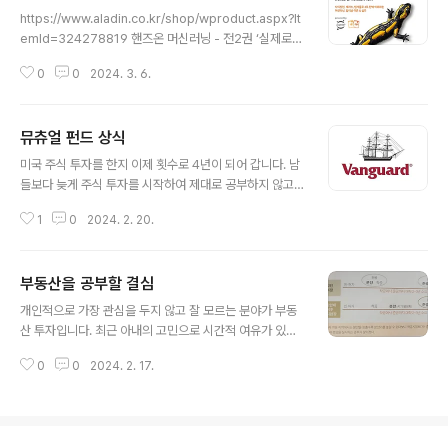
글 내용
자의 역활 PM(제품 관리자, Product Manager)은 자신
https://www.aladin.co.kr/shop/wproduct.aspx?It
의 팀이 뛰어난 제품을 출시할 수 있도록 책임지는 사람이
emId=324278819 핸즈온 머신러닝 - 전2권 ‘실제로
다. PM은 비전과 전략을 세워야 한다. 성공을 정의하는 사
머신러닝을 구현하면서 학습한다’는 목표를 더욱 효과적으
람이자 동시에 결정을 내리는 사람이 바로 PM이다. PM은
0
0
2024. 3. 6.
로 달성할 수 있도록 복잡한 주제를 구조화하고 난이도에
기술, 비즈니스, 디자인이 서로 만나..
따라 순차적으로 학습할 수 있게 개선했다. 또한 누구나 쉽
게 이 www.aladin.co.kr 그동안 Lisp 시절부터 알고 있
뮤츄얼 펀드 상식
던 ML 등에 대한 지식을 정리할 필요성을 느끼고 점 두껍
글 내용
지만 Keras, TensorFlow 까지 정리할 겸 이 책을 읽습
미국 주식 투자를 한지 이제 횟수로 4년이 되어 갑니다. 남
니다. 참고로 AI(Artificial Intelligence)라는 용어는 Lis
들보다 늦게 주식 투자를 시작하여 제대로 공부하지 않고
p 이란 프로그래밍 언어의 아버지이자 인공지능에 대하여
투자를 하다 보니, 사실 적자를 보고 있습니다. 다양한 주식
연구하였던 존 매카시(John MacCarthy)가 처음 만든 용
1
0
2024. 2. 20.
투자에 관한 서적 읽고 있지만 뮤추얼 펀드 상식을 여러모
어입니다..
로 제대로된 장기 투자를 해야 하는 이유를 설명한 책입니
다. https://www.aladin.co.kr/shop/wproduct.asp
부동산을 공부할 결심
x?ItemId=117666248 뮤추얼 펀드 상식 저자 존 보글
글 내용
은 인덱스 펀드의 창시자이자 세계에서 가장 큰 뮤추얼 펀
개인적으로 가장 관심을 두지 않고 잘 모르는 분야가 부동
드 회사인 뱅가드 그룹의 설립자로 인덱스 펀드와 낮은 수
산 투자입니다. 최근 아내의 고민으로 시간적 여유가 있을
수료로 금융의 혁신을 이룩했다. 주식시장은 이길 수 있는
때 부동산 투자에 대해서도 공부하고자 책을 한권 펼쳤습
게임 www.aladin.co.kr 미국 주식을 장기 투자해야 하는
0
0
2024. 2. 17.
니다. 개인의 모든 투자는 결국 투자 후 충분한 시간을 버텨
이유를 알고 싶다면 반드시 이 책을 한번 읽어..
내야 이길 수 있는데, 이 때 버티는 힘이 바로 공부의 크기
인것 같습니다. 남의 말만듣고 자신의 공부와 검증없이 투
자한다면 결국 버틸 수 없게되어 투자를 중도에 포기하게