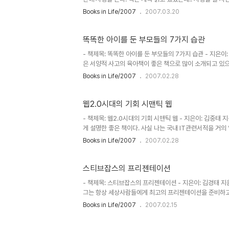
로 너무 축구와 경영일선의 내용을 동일시함으로써 경영일선
Books in Life/2007
2007.03.20
논점을 흐리게 한다. 축구를 바탕으로 경영일선의 다양한 문
얻을 수 있는 교훈이란 그렇게 많지 않은것 같다. 축구를 
일이 다양한 감독들이 있는지 몰랐다.
똑똑한 아이를 둔 부모들의 7가지 습관
- 책제목: 똑똑한 아이를 둔 부모들의 7가지 습관 - 지은이
은 서양적 사고의 육아책이 좋은 책으로 많이 소개되고 있으
않았다. 집에 책이 있음에도 불구하고 육아에 관한 서양적
Books in Life/2007
2007.02.28
지 못하고 있다. 이런 와중에서 http://booksfree.c
Book Croossing을 신청했다. 생각보다 얇지만 나와
성, 조기교육의 중요성, 아버지와 어머니의 역활에 관한 부분,
웹2.0시대의 기회 시맨틱 웹
- 책제목: 웹2.0시대의 기회 시맨틱 웹 - 지은이: 김중태 
게 설명한 좋은 책이다. 사실 나는 국내 IT관련서적을 거의
내에서는 항상 따라가느라 바쁘기 때문이다. 웹 2.0이란 용어가 
Books in Life/2007
2007.02.28
국내에서 이에 대한 논의가 있는지 살펴본적이 있다. 한참 지
심을 보였다. 그렇다 누구와 이런 점에 대하여 이야기하고 
라 사람들이 항상 착각하는것 중에 하나가 우리나..
스티브잡스의 프리젠테이션
- 책제목: 스티브잡스의 프리젠테이션 - 지은이: 김경태 지음 
그는 항상 세상사람들에게 최고의 프리젠테이션을 준비하
http://www.apple.com/quicktime/qtv/speci
Books in Life/2007
2007.02.15
고 효과적이다. 3부로 구성되어 있으며, 도입부와 본문과
술들을 체계적으로 알 수 있었다. 하지만 책의 내용은 정