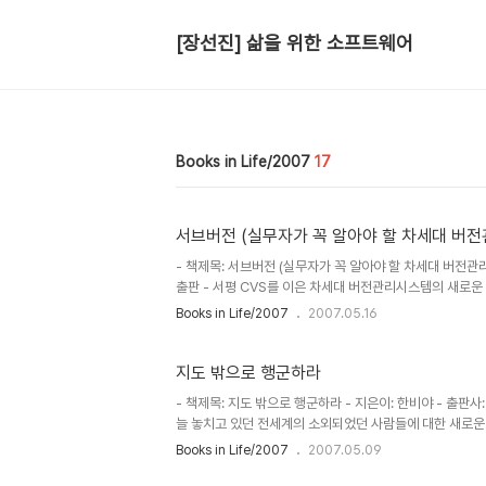
[장선진] 삶을 위한 소프트웨어
Books in Life/2007
17
서브버전 (실무자가 꼭 알아야 할 차세대 버전
- 책제목: 서브버전 (실무자가 꼭 알아야 할 차세대 버전관리 시스
출판 - 서평 CVS를 이은 차세대 버전관리시스템의 새로운 
있었지만 버전관리를 위한 마땅한 시스템을 찾지못하고 있
Books in Life/2007
2007.05.16
를 하고 있었다는 것을 익히 알고 있었지만 나는 아직도 C
만 책에서도 지적한 바와 같이 시대가 지남에 따라 관리해
성이 절실한 것이 사실이다. 특히 문서와 같은 파일의 경우 
지도 밖으로 행군하라
- 책제목: 지도 밖으로 행군하라 - 지은이: 한비야 - 출판
늘 놓치고 있던 전세계의 소외되었던 사람들에 대한 새로운 
근본적인 원인에 대하여 생각할 수 있게 되었다. 특히 자본
Books in Life/2007
2007.05.09
밀가루가 없어 굵어 죽는 사람이 있는가 하면 큰 창고에 밀가
이 죽는 것과 아무 상관없이 자신의 이윤을 위하여 창고에 