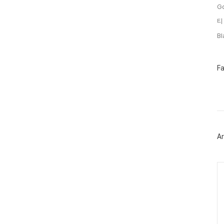
G
티
B
페
F
이
스
북
트
위
터
플
러
Ar
그
인
Ca