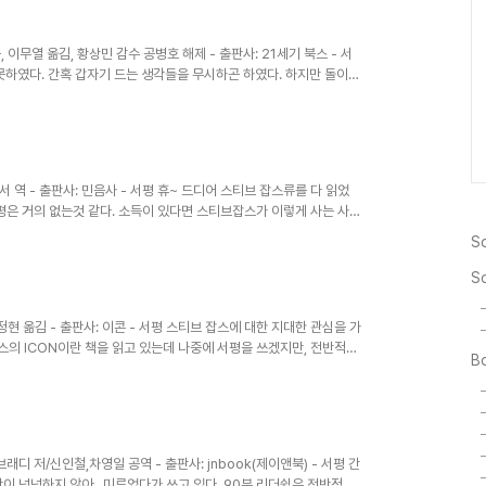
이다. ..
, 이무열 옮김, 황상민 감수 공병호 해제 - 출판사: 21세기 북스 - 서
못하였다. 간혹 갑자기 드는 생각들을 무시하곤 하였다. 하지만 돌이켜
았으며 그런 생각들이 나 자신을 지키기 위한 블링크 였음을 이 책을
 것이다. 하지만 블링크를 읽으면서 이러한 무의식속의 생각들이 맞을
는 것을 알 수 있었다. 앞으로 나는 나 자신의 목소리! 즉 블링크를
욱 효과적..
재서 역 - 출판사: 민음사 - 서평 휴~ 드디어 스티브 잡스류를 다 읽었
독서평은 거의 없는것 같다. 소득이 있다면 스티브잡스가 이렇게 사는 사람
나.. 과연 매킨토시를 위하여 이사람이 한 노력들은 올바른 것이었을
So
의 역활을 무었이었는가? 다시 애플로 돌아와서 그가 정말 한일들은
책을 쓴 월리엄 사이먼은 무슨 의도로 이 책을 지었는지 궁금하다. 여튼
S
분들도 이 ..
 유정현 옮김 - 출판사: 이콘 - 서평 스티브 잡스에 대한 지대한 관심을 가
잡스의 ICON이란 책을 읽고 있는데 나중에 서평을 쓰겠지만, 전반적으
Bo
책이고, ICON은 담담하지만 날카로운 시각으로 스티브 잡스를 본 책인
데, 애플의 프리젠테이션을 보면서 훌륭한 프리젠테이션을 하는 스티브
로의 카리스마가 있는 것 같다. 그가 프리젠테이션을 할 때 그의 카리
같다. ..
래디 저/신인철,차영일 공역 - 출판사: jnbook(제이앤북) - 서평 간
간이 넉넉하지 않아.. 미루었다가 쓰고 있다. 90분 리더쉽은 전반적으