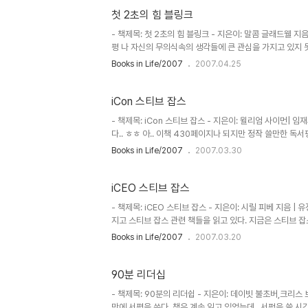
것이다. 이것이 우리가 옭다고 믿고 있는 자본주의의 어두운 면
첫 2초의 힘 블링크
- 책제목: 첫 2초의 힘 블링크 - 지은이: 말콤 글래드웰 지음
평 나 자신의 무의식속의 생각들에 큰 관심을 가지고 있지 
생각해보면 무의식속에서 갑자기 나타난 생각들은 대부분 올
Books in Life/2007
2007.04.25
통하여 알 수 있었다. 나는 나 자신의 목소리에 무심하였던
확율이 매우 높으며 블링크를 잘 활용하는 것이 매우 중요하다
놓치지 않고 나 자신의 목소리에 귀를 기울여 삶의 판단을 더
iCon 스티브 잡스
- 책제목: iCon 스티브 잡스 - 지은이: 윌리엄 사이먼| 임
다.. ㅎㅎ 아.. 이책 430페이지나 되지만 정작 쓸만한 
이구나.. 정말 행운아에 기회만 노리는 사기꾼적인 사람이구
Books in Life/2007
2007.03.30
까? 넥스트에서는 그는 비전을 제시하였는가? 픽사에서 그
무었일까? 기타 등등의 의문만 더해지는 책이다. 과연 이 
스티브 잡스류의 종결점을 찍긴했지만.. 시원섭섭하다. 다른 
iCEO 스티브 잡스
- 책제목: iCEO 스티브 잡스 - 지은이: 시릴 피베 지음 |
지고 스티브 잡스 관련 책들을 읽고 있다. 지금은 스티브 
로 iCEO 스티브 잡스는 좋은 시각에서 스티브 잡스를 본 
Books in Life/2007
2007.03.20
것 같다. 원래 스티브 잡스에 관해서는 큰 관심은 없었는
잡스에 관해서 관심을 가지게 되었다. 우선 그는 그 나름대
스마는 번뜩인다. 이점이 참 스티브 잡스를 멋있게 만드는 것 
90분 리더십
- 책제목: 90분의 리더쉽 - 지은이: 데이빗 불초버,크리스 브
만에 서평을 쓴다. 책은 계속 읽고 있었는데.. 서펑을 쓸 시