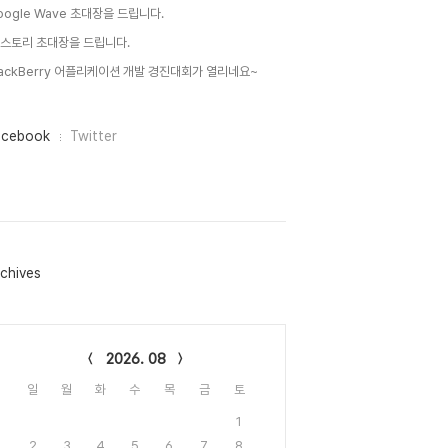
oogle Wave 초대장을 드립니다.
 스토리 초대장을 드립니다.
lackBerry 어플리케이션 개발 경진대회가 열리네요~
acebook
Twitter
chives
lendar
2026. 08
일
월
화
수
목
금
토
1
2
3
4
5
6
7
8