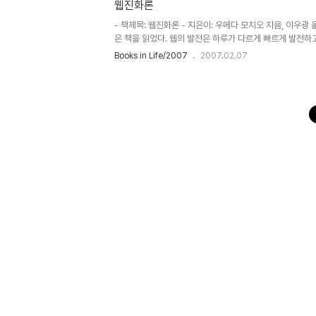
테이션을 효과적으로 파악했다는 것외에 책에서 느낄 수 있는
웹진화론
- 책제목: 웹진화론 - 지은이: 우메다 모치오 지음, 이우광 
은 책을 읽었다. 웹의 발전은 하루가 다르게 빠르게 발전하고
존재이다. 모든 사람들이 오늘도 웹 페이지를 통하여 자신이
Books in Life/2007
2007.02.07
고 보기는 어렵다. 웹은 이미 우리의 생활을 바꾸어 놓은 
다. 우메다 모치오.. 사실 저자가 일본인이라 그리 큰 메시
혁명(Cheap Revolution), 인터넷(Internet), 오..