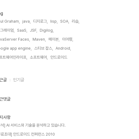
ag
ul Graham,
java,
디지로그,
lisp,
SOA,
리습,
 그레이엄,
SaaS,
JSF,
Digilog,
vaServer Faces,
Maven,
메이븐,
이어령,
ogle app engine,
스티브 잡스,
Android,
프트웨어인라이프,
소프트웨어,
안드로이드,
근글
인기글
근댓글
지사항
분석] AI 서비스와 기술을 분석하고 있습니다.
무료초대] 안드로이드 컨퍼런스 2010