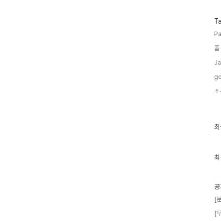
T
Pa
폴
Ja
go
소
최
최
근
글
과
인
최
기
글
공
[
[