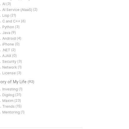
AI
(3)
AI Service (AIaaS)
(2)
Lisp
(21)
C and C++
(6)
Python
(3)
Java
(9)
Android
(4)
iPhone
(0)
.NET
(2)
AJAX
(0)
Security
(3)
Network
(1)
License
(3)
ory of My Life
(92)
Investing
(1)
Digilog
(31)
Maxim
(23)
Trends
(15)
Mentoring
(1)