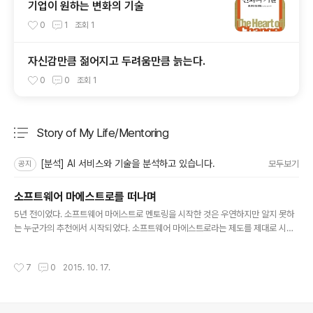
기업이 원하는 변화의 기술
0
1
조회
1
자신감만큼 젊어지고 두려움만큼 늙는다.
0
0
조회
1
Story of My Life/Mentoring
분류 전체보기
주요 글 목록
[분석] AI 서비스와 기술을 분석하고 있습니다.
모두보기
공지
소프트웨어 마에스트로를 떠나며
글 내용
5년 전이었다. 소프트웨어 마에스트로 멘토링을 시작한 것은 우연하지만 알지 못하
는 누군가의 추천에서 시작되었다. 소프트웨어 마에스트로라는 제도를 제대로 시작
하려는 담당자에게 여러분들이 멘토로 나를 추천했다는 전화에서 시작되었다. 멘토
링! 한이음 멘토와 블로그에 찾아오시는 분들에게 이메일 등으로 나름의 멘토링을 하
작성시간
7
0
2015. 10. 17.
고 있었지만, 미래의 소프트웨어 인재를 육성하는 프로그램의 멘토가 된다는 것은 여
러모로 나에게 매우 뜻깊은 일이었다. 소프트웨어에 대하여 사실 제대로 공부한 적이
없는 경제학도가 소프트웨어를 가르치는 멘토로 추천을 받고 멘토가 된다는 것은 사
실 나에게는 새로운 모험이었다. 하지만 이 점이 소프트웨어 마에스트로 멘토로 이끈