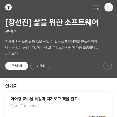
검색하기
티스토리
[장선진] 삶을 위한 소프트웨어
구독자
3
전세계 사람들의 삶의 질을 높일 수 있는 소프트웨어를 만들어 함께
나누는 것이 꿈입니다. 이 세상 그 무엇보다 사람이 가장 소중합니다.
AI 시대의 새로운 Software 를 생각합니다.
...더보기
구독하기
방명록
신고하기 레이어
열기
인기글
이어령 교수님 특강과 디지로그 책을 읽고..
0
0
조회
2