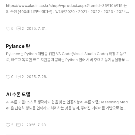
글 내용
낮은 ROE를 기록하여 자금 순환이 이루어지지 않는 구조기본적으로 ..
https://www.aladin.co.kr/shop/wproduct.aspx?ItemId=359106915 돈
의 속성 (400쇄 리커버 에디션) : 알라딘2020ㆍ2021ㆍ2022ㆍ2023ㆍ2024
5년 연속 최장기 베스트셀러 120만 깨어있는 독자들이 선택한 경제경영 필독서 『돈
의 속성』. 중국, 일본, 대만, 태국, 베트남 5개국에서 출간되었다. 이 책은 초판 발행w
작성시간
5
2
2025. 7. 31.
ww.aladin.co.kr 돈은 인격체다.돈은 뒷끝이 없어서 과거 행동에 상관없이 오늘부
터 자신을 존중해주면 모든 것을 잊고 당신을 존중해줄 것이다.돈을 인격체로 받아들
이고 깊은 우정을 나눈 친구처럼 대하면 된다. 나는 나보다 더 훌륭한 경영자에게 투
Pylance 란
자한다.나보다 더 훌륭한 경영자의 옷깃을 붙들고 걸어가는 기분은 아버지 같은 좋은
글 내용
형을..
Pylance는 Python 개발을 위한 VS Code(Visual Studio Code) 확장 기능으
로, 빠르고 똑똑한 코드 지원을 제공하는 Python 언어 서버 주요 기능기능설명🧠 In
telliSense변수, 함수 자동 완성, 타입 힌트, 문서 표시 등🧾 정적 타입 검사 (Type
Checking)타입 오류를 미리 감지하여 안정적인 코드 작성 가능 (strict, basic 등
작성시간
0
2
2025. 7. 28.
설정 가능)🔄 자동 임포트(Auto Import)필요한 모듈이나 클래스 자동으로 import
추가🧭 코드 탐색함수/클래스 정의로 이동, 참조 찾기, 문서 개요 보기 등📁 멀티 루
트 지원여러 폴더가 포함된 프로젝트에서도 문제없이 작동📓 Jupyter 노트북 호환.
AI 추론 모델
ipynb 파일 안에서도 기능 사용 가능 기본 설정..
글 내용
AI 추론 모델: 스스로 생각하고 답을 찾는 인공지능AI 추론 모델(Reasoning Mod
el)은 단순히 정보를 인식하고 처리하는 것을 넘어, 주어진 데이터를 기반으로 논리
적 결론을 도출하고 문제를 해결하며 의사결정을 내리는 인공지능을 의미합니다. 마
치 사람이 생각하는 방식과 유사하게, 문제의 본질적인 논리를 파악하고 조작하여 정
작성시간
2
2
2025. 7. 28.
확하고 통찰력 있는 해답을 생성하는 데 중점을 둡니다.기존의 AI 모델이 주로 패턴
인식이나 데이터 처리에 국한되었다면, 추론 모델은 한 단계 더 나아가 '생각하는 과