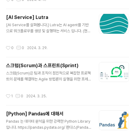
Security 앱노멀 시큐리티 Absci 앱사이 Adept AI 어
뎁트 AI Adobe 어도비 Aligned AI 얼라인드 AI Align
ment Research Center (ARC) 얼라인먼트 리서치 센
[AI Service] Lutra
터 Anthropic 앤스로픽 Anyscale 애니스케일 Baidu
글 내용
바이두 Bloomberg 블룸버그 Cerebras 세레브라스 C
[AI Service를 살펴봅니다.] Lutra는 AI agent를 기반
haracter.AI 캐릭터.AI Cohere 코히어 Conjecture 컨
으로 워크플로우를 생성 및 실행하는 서비스 입니다. (현재
젝처 C3.ai Databricks 데이터브릭스 Ele..
개발 중) https://lutra.ai/ Lutra에 대한 소개 동영상은 ht
tps://youtu.be/utkX4MWZ5aE?si=rSwxE-DNYHa
작성시간
0
0
2024. 3. 29.
Pvsiv 에서 확인할 수 있습니다. AI Workflow에 대해서
만약 IFTTT나 Zapier를 사용해본 분이라면 다양한 클라
우드 서비스를 연동하여 업무를 자동화하는 것이 얼마나
스크럼(Scrum)과 스프린트(Sprint)
유용한지 잘 알고 있을 것입니다. 하지만 문제는 각 클라우
글 내용
드 서비스의 연동이 생각보다 쉽지 않다는 것입니다. 만약
스크럼(Scrum)은 팀과 조직이 점진적으로 복잡한 프로젝
Zapier로 Google Gmail 에 있는 첨부파일을 Dropbo
트의 문제를 해결하는 Agile 방법론의 실행을 위한 프레임
x에 자동으로 옮기려면 Zap을 생성하면서 각각 인증해야
워크입니다. 스크럼을 실행하기 위하여 백로그를 정의하
하고 각 ..
고, 백로그를 일정 기간동안 해결하는 주기를 스프린트(Sp
작성시간
1
0
2024. 3. 25.
rint)라고 합니다. 더 자세한 내용은 https://scrumguid
es.org/ 에서 찾아볼 수 있습니다. 한글로는 https://ww
w.atlassian.com/ko/agile/scrum/sprints 에서 자세
[Python] Pandas에 대해서
하게 확인할 수 있습니다. 스크럼이 중요하기 보다 우리 팀
글 내용
이 우리가 일을 잘 할 수 있는 방법을 정의할 때 모두가 공
Pandas 는 데이터 분석을 위한 강력한 Python Library
통적으로 이해할 수 있는 생각의 프레임워크가 필요하고,
입니다. https://pandas.pydata.org/ 판다스(Pandas)
그 프레임워크 중 하나가 스크럼(Scrum)이라고 생각 합니
에 대해서 Pandas는 R을 모티브로 만들어진 파이썬 라이