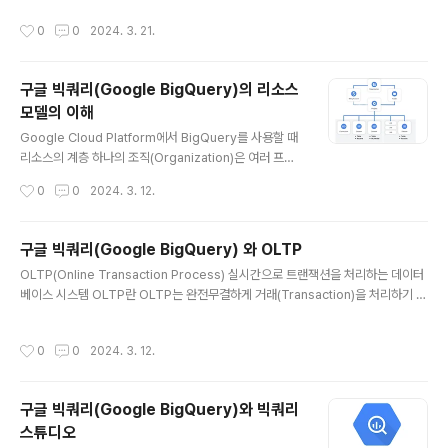
다. 우리는 빠르고 경량하게 일을 해결..
브러리입니다. Pandas의 주요 기능 데이터 저장: 2차원
작성시간
0
0
2024. 3. 21.
데이터를 저장하고 조작하기 위한 DataFrame 및 1차원
데이터를 저장하기 위한 Series 자료구조 제공 데이터 불
러오기/내보내기: CSV, Excel, SQL, JSON 등 다양한 형
구글 빅쿼리(Google BigQuery)의 리소스
식의 데이터를 Import / Export 제공 데이터 정제: 누락
모델의 이해
된 값 처리, 이상치 제거, 데이터 형식 변환 등 다양한 데이
글 내용
터 정제 기능을 제공 데이터 분석: 평균, 표준편차, 분포, 상
Google Cloud Platform에서 BigQuery를 사용할 때
관관계 등 다양한 통계 분석 기능을 제공 데이터 시각화: M
리소스의 계층 하나의 조직(Organization)은 여러 프로
atpl..
젝트(Project)를 가질 수 있으며, 프로젝트 안에는 여러 데
작성시간
0
0
2024. 3. 12.
이터세트(Dataset)를 가지고 있습니다. 데이터세트 안에
는 테이블(Table)과 ML Model 등이 있으며, Job이 실
행되어 데이터 조작(Data Manipulation)을 합니다. 빅쿼
구글 빅쿼리(Google BigQuery) 와 OLTP
리와 RDBMS 데이터 구조 비교 일반적인 RDBMS와 빅
글 내용
OLTP(Online Transaction Process) 실시간으로 트랜잭션을 처리하는 데이터
쿼리를 비교하면 다음과 같습니다. BigQuery (DW) RD
베이스 시스템 OLTP란 OLTP는 완전무결하게 거래(Transaction)을 처리하기 위
BMS 데이터 모델 열 기반 행 기반 데이터 저장 분산 파일
해서 사용하는 데이터베이스 시스템입니다. OLTP는 데이터가 무결하며, 데이터의
시스템 페이지 기반 저장 스키마 동적 스키마 정적 스키마
추가(INSERT)나 변경(UPDATE)가 많이 발생합니다. OLTP(Online Transacti
파티셔닝 지원 지원 클러스터링 자동 수동 쿼리 처리 병렬
작성시간
0
0
2024. 3. 12.
onal Processing)는 ATM 및 온라인 뱅킹, 금전 등록기, 전자상거래 그리고 우리
처리 단일 노드 처리 데이..
가 매일 상호작용하는 수많은 기타 서비스를 위한 신속하고 정확한 데이터 처리를 가
능하게 합니다. OLTP(Online Transactional Processing)는 일반적으로 인터
구글 빅쿼리(Google BigQuery)와 빅쿼리
넷을 통해 많은 사람들이 많은 데이터베이스 트랜잭션을 실시간으로 실행할 수 ..
스튜디오
글 내용