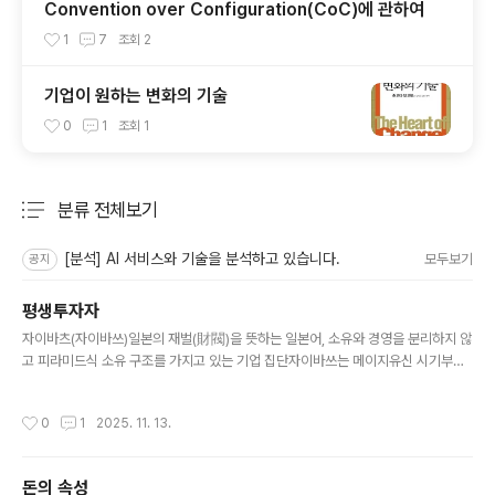
Convention over Configuration(CoC)에 관하여
1
7
조회
2
기업이 원하는 변화의 기술
0
1
조회
1
분류 전체보기
주요 글 목록
[분석] AI 서비스와 기술을 분석하고 있습니다.
모두보기
공지
평생투자자
글 내용
자이바츠(자이바쓰)일본의 재벌(財閥)을 뜻하는 일본어, 소유와 경영을 분리하지 않
고 피라미드식 소유 구조를 가지고 있는 기업 집단자이바쓰는 메이지유신 시기부터
제2차 세계대전 이전까지 일본 경제의 상당 부분을 장악했던, 한 가문을 중심으로 한
대규모의 수직 통합 기업 집단 한국이 마주할 장기 트렌드한국 재벌은 AI 투자에도
작성시간
0
1
2025. 11. 13.
무능하고 중국 부상에도 속수 무책근본적으로 기업 거버넌스가 후진적이기 대문물
적분할, 대규모 자회사, 유상증자, 자회사 상장 등을 통해서 자본을 끌어모으지만 사
업이 조금만 잘되면 과실을 공유하지 않고 주주의 신뢰를 배신하여 투자를 위한 큰
돈의 속성
자본을 모을 수 없는 구조각 재벌 기업마다 막대한 현금과 투자 부동산을 보유한 채