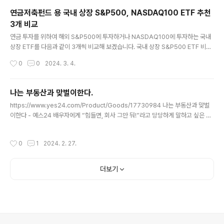
확하게 정의하고 싶어서 읽기 시작한 책입니다. 제품 관리
연금저축펀드 용 국내 상장 S&P500, NASDAQ100 ETF 추천
자의 역활 PM(제품 관리자, Product Manager)은 자신
3개 비교
의 팀이 뛰어난 제품을 출시할 수 있도록 책임지는 사람이
글 내용
다. PM은 비전과 전략을 세워야 한다. 성공을 정의하는 사
연금 투자를 위하여 해외 S&P500에 투자하거나 NASDAQ100에 투자하는 국내
람이자 동시에 결정을 내리는 사람이 바로 PM이다. PM은
상장 ETF를 다음과 같이 3개씩 비교해 보겠습니다. 국내 상장 S&P500 ETF 비교
기술, 비즈니스, 디자인이 서로 만나..
수수료 면에서는 KBSTAR 가 가장 저렴하였지만 아직 순자산 규모가 적다. KODE
작성시간
0
0
2024. 3. 4.
X의 경우 분배금을 자동으로 재 투자하는 TR 형태로 운영되어 연금용으로 더 좋다.
순자산 규모에서는 역시 TIGER가 가장 많다. KBSTAR 미국 S&P500 https://w
ww.kbstaretf.com/prod/finderDetail/44B3 TIGER 미국 S&P 500 http
나는 부동산과 맞벌이한다.
s://www.tigeretf.com/ko/product/search/detail/index.do?ksdFund=K
글 내용
https://www.yes24.com/Product/Goods/17730984 나는 부동산과 맞벌
R7360750004 KODEX 미국 S&P500 T..
이한다 - 예스24 배우자에게 “힘들면, 회사 그만 둬!”라고 당당하게 말하고 싶은 모
든 직장인을 위하여 부자 아빠를 두지 못한 대한민국 맞벌이 직장인들이 가장 두려워
하는 건, 배우자의 실직이 아닐까?내 집 www.yes24.com 전세금은 최고의 지렛
작성시간
0
1
2024. 2. 27.
대 모든 대출에는 이자가 있다. 하지만 전세금에는 이자가 없다. 이 사실을 명심하라.
무이자로 세입자의 돈을 빌려 레버리지를 얻을 수 있다. 소액으로 투자해서 큰 돈을
벌고 싶다면, 레버리지를 적절히 이용할 줄 알아야 한다. 제테크 목표 명확히 설정한
더보기
목표가 없으면, 우리는 사소한 일상을 충실히 살다가 결국 그 일상의 노예가 되고 만
다. 의 작가, 로버트 하인..