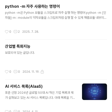
정'을 거칩니다. 이를 통해 복잡하고 다단계적인 문제 해결, 코딩, 과학적 추론 등 고
python -m 자주 사용하는 명령어
차원적인 작업에서 뛰어난 성능을 보입니다. AI 추론 모델의 핵심 특징AI 추론 모델
글 내용
은 다음과 같은 주요 특징을 가지고 있습니다..
python -m은 Python 모듈을 스크립트로 자주 실행 하는 명령어 python -m [인
자들]-m : module의 약자모듈을 스크립트처럼 실행 할 수 있게 해줌모듈 내부의 _
_main__.py 파일이 실행됨주요 내장 모듈들1. http.server - 간단한 웹 서버# 현
재 디렉토리를 웹 서버로 실행python -m http.server 8000# 특정 디렉토리 지
작성시간
0
2
2025. 7. 28.
정python -m http.server 8000 --directory /path/to/dir 2. venv - 가상
환경 생성# 가상 환경 생성python -m venv myenv# 가상 환경 활성화# Wind
ows: myenv\Scripts\activate# Unix: source myenv/bin/activate 3. pi
산업별 특화지능
p..
글 내용
보호되어 있는 글입니다.
작성시간
0
0
2024. 11. 19.
AI 서비스 목록(AIaaS)
글 내용
포춘 선정 2024년 글로벌 50대 AI 혁신 기업 목록과 제
가 살펴보고 있는 AI 서비스 목록입니다. 아래 목록을 기준
으로 AI 서비스를 분석하고자 합니다. 아래 목록 중 링크가
있는 것은 제가 분석한 기업 및 서비스 입니다. Abnormal
작성시간
0
0
2024. 4. 11.