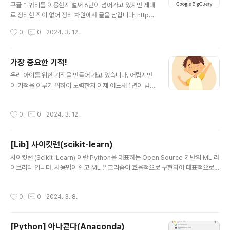
구글 빅쿼리를 이용한지 벌써 6년이 넘어가고 있지만 제대
로 정리한 적이 없어 정리 차원에서 글을 남깁니다. http
s://cloud.google.com/bigquery/docs/introducti
작성시간
0
0
2024. 3. 12.
on?hl=ko 구글 빅쿼리(Google BigQuery)의 정의 Bi
gQuery는 머신러닝, 지리정보 분석, 비즈니스 인텔리전
스와 같은 기본 제공 기능으로 데이터를 관리하고 분석할
가장 중요한 기적!
수 있게 해주는 완전 관리형 엔터프라이즈 데이터 웨어하
글 내용
우리 아이를 위한 기적을 만들어 가고 있습니다. 어렵지만
우스입니다. BigQuery의 서버리스 아키텍처에서는 SQL
이 기적을 이루기 위하여 노력한지 이제 어느새 1년이 넘어
쿼리를 사용하여 제로 인프라 관리에 관한 조직의 가장 큰
가고 있네요. 작지만 꾸준하게 하나씩 나아가고 발전해가
질문을 해결할 수 있습니다. BigQuery의 확장 가능한 분
고 있습니다. 그래서 아직 작지만 기적은 이루어지고 있습
산형 분석 엔진을 통해 테라바이트급 쿼리를 초 단위로 수
작성시간
0
0
2024. 3. 12.
니다. 그 기적이 이루어 지고 있습니다.
행하고 페타바이트급 쿼리를 분 단위로 쿼리할 수..
[Lib] 사이킷런(scikit-learn)
글 내용
사이킷런 (Scikit-Learn) 이란 Python을 대표하는 Open Source 기반의 ML 라
이브러리 입니다. 사용법이 쉽고 ML 알고리즘이 효율적으로 구현되어 대표적으로
활용되고 있습니다. https://scikit-learn.org/ scikit-learn: machine learnin
g in Python — scikit-learn 0.16.1 documentation scikit-learn.org
작성시간
0
0
2024. 3. 8.
[Python] 아나콘다(Anaconda)