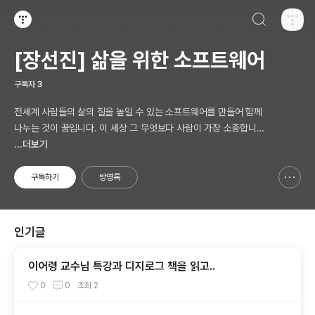
검색하기
티스토리
[장선진] 삶을 위한 소프트웨어
구독자
3
전세계 사람들의 삶의 질을 높일 수 있는 소프트웨어를 만들어 함께
나누는 것이 꿈입니다. 이 세상 그 무엇보다 사람이 가장 소중합니다.
AI 시대의 새로운 Software 를 생각합니다.
...더보기
구독하기
방명록
신고하기 레이어
열기
인기글
이어령 교수님 특강과 디지로그 책을 읽고..
0
0
조회
2