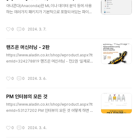
글 내용
아나콘다(Anaconda)란 ML이나 데이터 분석 등에 사용
하는 여러가지 패키지가 기본적으로 포함되어있는 파이썬
무료 배포판 으로 Windows 에서 쉽게 Jupiter Notebo
ok과 같은 파이썬 개발 환경을 구성할 수 있습니다. http
작성시간
0
0
2024. 3. 7.
s://www.anaconda.com/ Unleash AI Innovation a
nd Value | Anaconda Accelerate growth efficien
tly for everyone with the AI and data science ex
핸즈온 머신러닝 - 2판
perts. www.anaconda.com 만약 Windows 환경에
글 내용
서 Python 개발을 한다면 pip 사용이 쉽지 않으므로 아나
https://www.aladin.co.kr/shop/wproduct.aspx?It
콘다 사용을 강력히 권장합니다. 위의 사이트에서 아나콘
emId=324278819 핸즈온 머신러닝 - 전2권 ‘실제로
다 배포판을 다운로드 받아 설치하시기 ..
머신러닝을 구현하면서 학습한다’는 목표를 더욱 효과적으
로 달성할 수 있도록 복잡한 주제를 구조화하고 난이도에
작성시간
0
0
2024. 3. 6.
따라 순차적으로 학습할 수 있게 개선했다. 또한 누구나 쉽
게 이 www.aladin.co.kr 그동안 Lisp 시절부터 알고 있
던 ML 등에 대한 지식을 정리할 필요성을 느끼고 점 두껍
PM 인터뷰의 모든 것
지만 Keras, TensorFlow 까지 정리할 겸 이 책을 읽습
글 내용
니다. 참고로 AI(Artificial Intelligence)라는 용어는 Lis
https://www.aladin.co.kr/shop/wproduct.aspx?It
p 이란 프로그래밍 언어의 아버지이자 인공지능에 대하여
emId=53127202 PM 인터뷰의 모든 것 어떻게 하면 스
연구하였던 존 매카시(John MacCarthy)가 처음 만든 용
타트업이나 대기업에서 제품 관리 역할에 안착할 수 있는
어입니다..
지 깊이 있게 설명하며, 모호한 역할인 PM(제품 관리자/프
작성시간
0
0
2024. 3. 4.
로그램 관리자)이 회사마다 어떻게 다른지, PM이 되기 위
해서는 www.aladin.co.kr PM에 대해서 더 정확하게 명