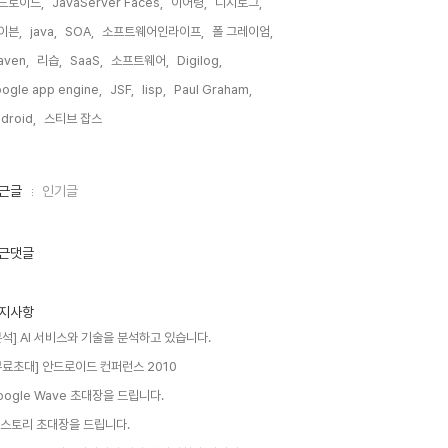
드로이드,
JavaServer Faces,
이어령,
디지로그,
이븐,
java,
SOA,
소프트웨어인라이프,
폴 그레이엄,
aven,
리습,
SaaS,
소프트웨어,
Digilog,
ogle app engine,
JSF,
lisp,
Paul Graham,
droid,
스티브 잡스,
근글
인기글
근댓글
지사항
분석] AI 서비스와 기술을 분석하고 있습니다.
무료초대] 안드로이드 컨퍼런스 2010
oogle Wave 초대장을 드립니다.
 스토리 초대장을 드립니다.