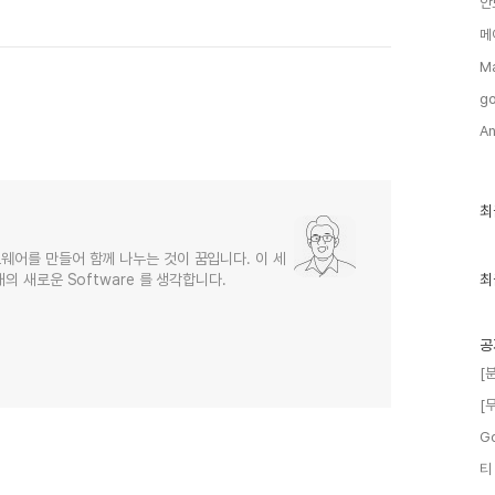
안
메
M
go
An
최
최
근
글
웨어를 만들어 함께 나누는 것이 꿈입니다. 이 세
과
인
의 새로운 Software 를 생각합니다.
최
기
글
공
[
[
G
티