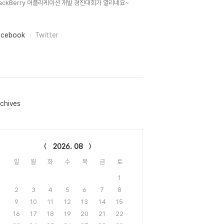
lackBerry 어플리케이션 개발 경진대회가 열리네요~
acebook
Twitter
chives
lendar
2026. 08
일
월
화
수
목
금
토
1
2
3
4
5
6
7
8
9
10
11
12
13
14
15
16
17
18
19
20
21
22