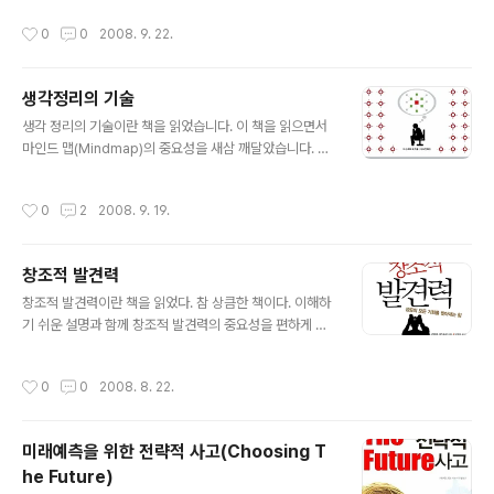
책을 통하여 Pointer에 대한 개념은 다잡고 있는..
들어간 소설입니다. 전략에 대하여 고민하시는 분들에게
작성시간
0
0
2008. 9. 22.
추천해드리고 싶은 책입니다. 아래는 "전략 프로페셔널"의
구체적인 내용입니다. 비즈니스는 아무리 작은 세그먼트
(세분 시장)라도 그 분야에서 넘버 원이 되는 것이 승리할
생각정리의 기술
수 있는 비결이라고 합니다. - 전략프로페셔널의 내용 중에
글 내용
서 "내가 프로다운 일에 도전할 수만 있다면, 반드시 모회
생각 정리의 기술이란 책을 읽었습니다. 이 책을 읽으면서
사의 조직에 머무르는 것에 집착하지 말자고 생각한거야.
마인드 맵(Mindmap)의 중요성을 새삼 깨달았습니다. 특
폼을 잡고 있을 게 아니라 지금은 내 능력을 키우는 것이 먼
히 마인드맵을 통하여 우리 두뇌속에 복잡한 생각들을 효
저 아니겠어?" 대기업 샐러리맨은 더 이상 시대의 꽃이 아
과적으로 정리할 수 있다는 점이 가장 좋은 부분이라고 생
작성시간
0
2
2008. 9. 19.
니다. 그렇게 된 지 꽤 되었다. 그러나 많..
각합니다. 앞으로 복잡한 문제들을 효과적으로 풀기 위하
여 마인드 맵을 적극적으로 활용해야겠습니다. 혹시 평소
생각이 많지만 잘 정리가 안되시는 분들이라면 이 책을 읽
창조적 발견력
기를 적극 권합니다. 여러분들의 복잡한 생각을 효과적으
글 내용
로 정리할 수 있는 방안을 분명히 찾으실 수 있을 것이라고
창조적 발견력이란 책을 읽었다. 참 상큼한 책이다. 이해하
생각됩니다. 다음은 책의 주요한 내용들입니다. 들으면 잊
기 쉬운 설명과 함께 창조적 발견력의 중요성을 편하게 설
는다. 보면 기억한다. 행동하면 이해한다. - 공자(기원전 5
명해 주었다. 저자인 고미야 가즈요시는 경영 컨설턴트라
51-492년) 영국의 교육 심리학자이자 멘사 회원인 토니
는 직업을 가지고 있는데, 그는 직업상의 이유로 많은 발견
작성시간
0
0
2008. 8. 22.
부잔은 다 빈치의 메모에서 영감을 ..
을 한다. 그러한 저자의 생각들이 책속에 적절히 녹아있다.
주요한 내용을 살펴보면 다음과 같다. 명명백백하게 존재
하는 사실을 정확하게 포착, 발견해 내는 힘을 가진 사람이
미래예측을 위한 전략적 사고(Choosing T
착각과 착시를 거듭하는 사람보다 일과 삶에서 성공할 확
he Future)
률이 더 크다는 것은 자명한 이치이다. 세상 그 누구도 "없
글 내용