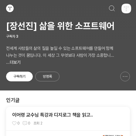
검색하기
티스토리
[장선진] 삶을 위한 소프트웨어
구독자
3
전세계 사람들의 삶의 질을 높일 수 있는 소프트웨어를 만들어 함께
나누는 것이 꿈입니다. 이 세상 그 무엇보다 사람이 가장 소중합니다.
AI 시대의 새로운 Software 를 생각합니다.
...더보기
구독하기
방명록
신고하기 레이어
열기
인기글
이어령 교수님 특강과 디지로그 책을 읽고..
0
0
조회
2