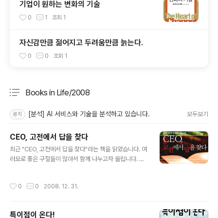
기업이 원하는 변화의 기술
0
1
조회
1
자신감만큼 젊어지고 두려움만큼 늙는다.
0
0
조회
1
Books in Life/2008
분류 전체보기
주요 글 목록
[분석] AI 서비스와 기술을 분석하고 있습니다.
모두보기
공지
CEO, 고전에서 답을 찾다
글 내용
최근 "CEO, 고전에서 답을 찾다"라는 책을 읽었습니다. 여
러모로 좋은 구절들이 많아서 함께 나누고자 올립니다. 불
교의 개조로서 석가모니(釋迦牟尼) ·석가문(釋迦文) 등
으로도 음사하며, 능인적묵(能仁寂默)으로 번역된다. 보
작성시간
0
0
2008. 12. 31.
통 석존(釋尊) ·부처님이라고도 존칭한다. 석가는 샤키아
라 불리는 민족의 명칭이고 모니(muni)는 성자라는 의미
의 무늬(muni)의 음사로, 석가모니라 함은 석가족(族) 출
특이점이 온다!
신의 성자라는 뜻이다. 본래의 성은 고타마(Gotama:瞿