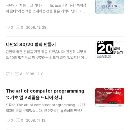
글 내용
曇), 이름은 싯다르타(Siddhartha:悉達多)인데, 후에 깨
작년인가 차를 타고 가다가 라디오 프로그램에서 “특이점
달음을 얻어 붓다(Buddha:佛陀)라 불리게 되었다. 또한
이 온다”라는 책을 소개하는 것을 들은 기억이 난다. 기술
사찰이나 신도들 사이에서는 진리의 체현자(體現者)라는
이 인간을 초월하는 순간에 대한 평론가들의 이야기들을
의미의 여래(如來:Tath嚆gata), 존칭으로서의 세존(世
들으면서 참 재미있을 것 같은 책이라는 생각을 했었다. 한
작성시간
0
0
2008. 12. 28.
尊:Bhagavat)..
참을 잊고 지냈는데 우연히 오늘 어느 분의 블로그에서 이
책의 독서평을 보았다. 아 이 책~ :-) 이거 평론가들이 정말
재미있게 한참을 소개했던 책인데 정말 한번 읽어봐야겠군
나만의 80/20 법칙 만들기
~ 이란 생각이 들었다. 바로 냅다 온라인 서점으로 달려가
글 내용
서 책을 주문했다. 연말이라 그런지 할인이 많이 된다. (^-
간만에 좋은 관점을 가진 책을 읽었습니다. 간간히 너무 8
^)v 총 840 페이지라는 엄청난 분량의 책인데 천천히 한
0/20의 법칙으로 짜 맞추려는 의도가 많이 있었지만 이 법
번 읽어 봐야겠다. 근데.. 이런 책이 자꾸 쌓이네 ^^;;
칙자체는 매우 활용할 만한 것이라고 생각합니다. 특히 중
요한 의사결정이나 선택을 하여야 하는 경우 확률을 50/5
작성시간
1
6
2008. 12. 8.
0으로 보지 않고 80/20으로 본 후에 가장 집중해야할 2
0%에 집중하고 선택할 수 있는 기준을 마련하여 주었습니
다. 이러한 시각은 결코 일반적인 시각이 아니라고 생각합
The art of computer programming
니다. 다음은 책의 내용중 중요한 부분을 발췌하여 올립니
1: 기초 알고리즘을 드디어 샀다.
다. 80/20 법칙이란 적은 노력/투입량/원인으로 성과/산
글 내용
출량/결과의 대부분을 이루어 내는 것을 말한다. 80/20 법
드디어 The art of computer programming 1: 기초
칙은 100여년전의 이탈리아 경제학자인 빌프레도 파레토
알고리즘을 구입했습니다. 약 2주동안 류광님의 번역서를
(Vilfredo Pareto, 1848~1923)가 처음으로 주장한 이
살 것인가? 아니면 원서를 살 것인가에서 많은 고민을 하였
작성시간
0
0
2008. 11. 13.
후 파레토의 ..
습니다. 하지만 원서를 보는 것보다 류광님의 번역서를 보
는 것이 기초 알고리즘을 이해하는데 더욱 나을 것이라는