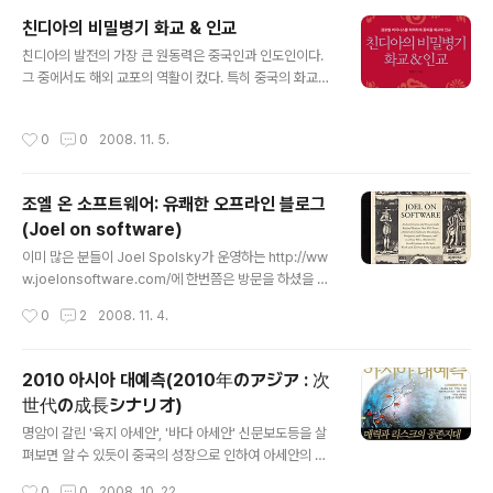
결론을 내렸습니다. 깔끔한 원서가 아직도 탐이 납니다. ;-)
친디아의 비밀병기 화교 & 인교
그리고 원서 전부를 살것인가? 아니면 한권씩 살것인가에
글 내용
친디아의 발전의 가장 큰 원동력은 중국인과 인도인이다.
서 망설였습니다만, 책장을 멋지게 꾸미는데는 원서 전부
그 중에서도 해외 교포의 역활이 컸다. 특히 중국의 화교들
가 훨씬 나아보일지는 모르지만, 이 엄청난 책 한권 한권 보
이 그렇다. 화교들은 개혁개방 이후 중국이 현대화를 달성
는데 시간이 많이 걸린다는 것을 알고 있으므로 한권만 샀
할 수 있도록 막대한 자본을 투자했다. 중국 화교는 세계에
습니다. 꿰나 멋있어 보입니다. :-) 수학이 약해서 큰일입니
작성시간
0
0
2008. 11. 5.
서 가장 큰 해외 동포 경제를 형성하고 있다. 화교의 경제규
다만 오늘부터 책읽는 즐거움이 더욱 늘어날듯 합니다.
모는 GDP 개념으로 6,000억 달러에 이를 것으로 추정된
다. 세계에서 두 번째로 큰 교포사회를 형성하고 있는 인교
조엘 온 소프트웨어: 유쾌한 오프라인 블로그
는 약 3,000만명으로 추산되며 세계에서 110여 개 나라
(Joel on software)
에 흩어져 있다. 인교의 경제 규모는 GDP 개념으로 약 3,
글 내용
000억 달러로 인도 GDP의 절반에 육박한다. 화교중에 화
이미 많은 분들이 Joel Spolsky가 운영하는 http://ww
교라는 불리우는 객가와 인도의 시크교도들이 친디아 교포
w.joelonsoftware.com/에 한번쯤은 방문을 하셨을 것
경제를 주도하고 있다. 화교는 일반적으로 해외에 거주하
이라고 생각합니다. 제가 알고 있는 수 많은 블로거(Blogg
작성시간
0
2
2008. 11. 4.
고 있는 중국인을 통칭하는..
er) 중에서 가장 소프트웨어에 대한 사상과 깊은 경험을 바
탕으로 우리에게 많은 시사점을 던저주는 아주 좋은 포스
트를 작성하시는 블로거입니다. 영어에 익숙하시지 않으신
2010 아시아 대예측(2010年のアジア : 次
분들은 아마도 안철수연구소에서 Joel의 포스트를 번역해
世代の成長シナリオ)
놓은 http://korean.joelonsoftware.com에 가보시면
글 내용
그의 좋은 글들을 확인할 수 있습니다. - Joel의 블로그: h
명암이 갈린 '육지 아세안', '바다 아세안' 신문보도등을 살
ttp://www.joelonsoftware.com/ - Joel의 한글 블로
펴보면 알 수 있듯이 중국의 성장으로 인하여 아세안의 매
그: http://korean.joelonsoftware.com (안철수연구..
력은 예전만큼 화제가 되고 있지는 않다. 그러나 통화위기
작성시간
0
0
2008. 10. 22.