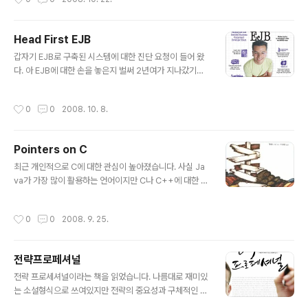
이후 아세안은 일본을 비롯한 국제사회이 지원과 각국의
노력 등으로 인하여 이미 위기에 따른 영향을 극복해 가고
있다. 아세안 경제는 견실한 성장궤도로 돌아와 생산력과
Head First EJB
소비시장의 착실히 향상되고 있다. 그렇다고 해서 아세안 1
글 내용
갑자기 EJB로 구축된 시스템에 대한 진단 요청이 들어 왔
0개국 모두가 순조롭게 성장하고 있는 것은 아니다. 가맹
다. 아 EJB에 대한 손을 놓은지 벌써 2년여가 지나갔기에
국 10개국 중에서도 그 우열이 분명해지고 있는 것이다. 태
가물가물한 상태였다. 특히 Entity Bean(CMP)에 대한 진
국, 베트남 등 인도차이나 반도에 위치한 나라(육지 아세
단 및 지원이 필수적이었다. 사실 Entity Bean 개발은 BM
안)는 생산수출 거점으로서 해외로부터 직접투자가 유입되
작성시간
0
0
2008. 10. 8.
P부터 시작하였기에 나름 어느정도 알고는 있지만 지금은
고 있다. 베트남 북부에 거점을 둔 어느 일본 - 베트남 합작
거의 머리속에 남아있지 않은 상태이다. 간만에 EJB를 다
물류회사 책임자 "말레이시아, ..
시 이해하기 위하여 여러 책을 보던 중 Head First EJB가
Pointers on C
생각났다. 너무 현란한 설명으로 인하여 약간의 거부감을
글 내용
가지고 있던 책이었는데 오히려 이 현란한 설명들이 나처
최근 개인적으로 C에 대한 관심이 높아졌습니다. 사실 Ja
럼 어느정도 이해와 경험을 가지고 있는 독자에게는 잊고
va가 가장 많이 활용하는 언어이지만 C나 C++에 대한 관
있던 부분을 빨리 빨리 상기시켜주는데 매우 적합하였다.
심은 여전합니다. 종종 C나 C++로 작성항여할 프로그램
수없이 많은 EJB 책들이 존재하지만 이번 계기를 통하여
도 있는 관계로 C나 C++에서 가장 어렵다는 포인터(Poi
작성시간
0
0
2008. 9. 25.
강력..
nter)개념을 확실히 잡을 수 있는 책을 찾던 중 "Pointers
on C"라는 책을 읽고 있습니다. C 언어에 강력한 무기인
Pointer를 중심으로 C언어를 설명하고 있습니다. C Pri
전략프로페셔널
mer Plus와 같이 C언어를 공부하시는 분들이라면 한번
글 내용
쯤 보시면 좋을듯 합니다. 사실 C언어나 C++ 언어에 대하
전략 프로세셔널이라는 책을 읽었습니다. 나름대로 재미있
여 조금은 알지만, 뭔가 유연하게 Pointer를 활용한다거나
는 소설형식으로 쓰여있지만 전략의 중요성과 구체적인 실
메모리 관리를 명확하게 하는 경우는 많지 않았습니다. 이
천 방안을 쉽고 간결하게 전달하려는 저자의 노력이 숨어