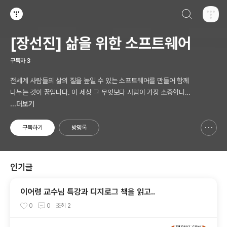
검색하기
티스토리
[장선진] 삶을 위한 소프트웨어
구독자
3
전세계 사람들의 삶의 질을 높일 수 있는 소프트웨어를 만들어 함께
나누는 것이 꿈입니다. 이 세상 그 무엇보다 사람이 가장 소중합니다.
AI 시대의 새로운 Software 를 생각합니다.
...더보기
구독하기
방명록
신고하기 레이어
열기
인기글
이어령 교수님 특강과 디지로그 책을 읽고..
0
0
조회
2