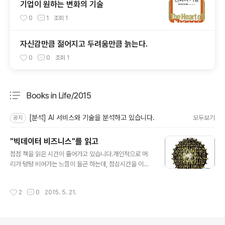
기업이 원하는 변화의 기술
0
1
조회
1
자신감만큼 젊어지고 두려움만큼 늙는다.
0
0
조회
1
Books in Life/2015
분류 전체보기
주요 글 목록
[분석] AI 서비스와 기술을 분석하고 있습니다.
모두보기
공지
"빅데이터 비즈니스"를 읽고
글 내용
점점 책을 읽은 시간이 줄어가고 있습니다.개인적으로 머
리가 텅텅 비어가는 느낌이 들곤 하는데, 점심시간을 이용
하여 읽은 책이 바로 빅데이터 비즈니스입니다. 빅데이터
(BigData)에 대한 여러가지 책과 이야기가 많지만 이 책을
작성시간
2
0
2015. 5. 21.
정독한 몇가지 이유는 이 책이 주는 인사이트가 남달랐기
때문입니다.이제까지 빅데이터 관련된 기술에 대한 이해를
하기 위하여 노력하였다면, 이 책을 읽으면서 빅데이터가
가져다 줄 수 있는 효과 등에 대하여 고민하는 시간을 가졌