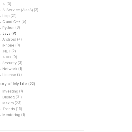
AI
(3)
AI Service (AIaaS)
(2)
Lisp
(21)
C and C++
(6)
Python
(3)
Java
(9)
Android
(4)
iPhone
(0)
.NET
(2)
AJAX
(0)
Security
(3)
Network
(1)
License
(3)
ory of My Life
(92)
Investing
(1)
Digilog
(31)
Maxim
(23)
Trends
(15)
Mentoring
(1)