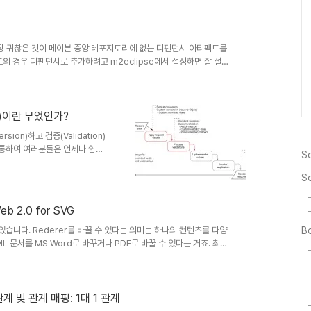
 Maven 1과 Maven 2용
하여 해결할 수 있습니다. 여러
하세요~ maven2-
가장 귀찮은 것이 메이븐 중앙 레포지토리에 없는 디펜던시 아티팩트를
티팩트의 경우 디펜던시로 추가하려고 m2eclipse에서 설정하면 잘 설정
앙 레포지토리에 없어서 아티팩트가 없다는 에러가 발생합니다. Oracle
배포하지 않는것은 여러가지 이유가 있을 수 있지만.. 메이븐 프로젝트를
토리에 인스톨하여 사용한다는것 자체가 귀찮고 개발자간 버전 불일
외에 다른 레..
ion)이란 무었인가?
ion)하고 검증(Validation)
 통하여 여러분들은 언제나 쉽고
So
검증을 할 경우 미리 만들어 놓은
이션을 보다 쉽고 빠르게 구축하
S
대하여 살펴보고자 합니다. 본 문
: JSF conversion and
Web 2.0 for SVG
Pro JSF and AJAX란 책도
꿀 수 있습니다. Rederer를 바꿀 수 있다는 의미는 하나의 컨텐츠를 다양
Bo
L 문서를 MS Word로 바꾸거나 PDF로 바꿀 수 있다는 거죠. 최근
 있어서 공유차원에서 올립니다. 이미 Adobe Flex와 연동이 되고 있
VG와 같은 벡터 그래픽을 Rich UI로 사용하는 것에 관심이 많습니
tps://www.dimis.fim.uni-
 관계 및 관계 매핑: 1대 1 관계