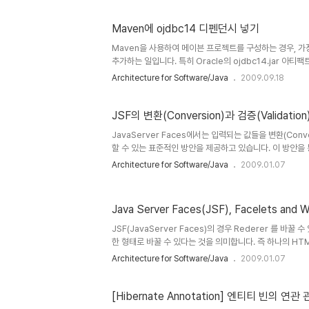
의 로컬 레포지토리에 인스톨하여야 해결되었지만.. Sun에서도
레포지토리를 운영하고 있으니 간단하게 레포지토리를 추가
Maven에 ojdbc14 디펜던시 넣기
분의 POM.xml에 아래에 다음과 같은 저장소 정보를 입력
repository.dev.java.net Java.net Reposi..
Maven을 사용하여 메이븐 프로젝트를 구성하는 경우, 
추가하는 일입니다. 특히 Oracle의 ojdbc14.jar 아
이 되지만, 실제 아티팩트인 ojdbc14.jar가 메이븐 중
Architecture for Software/Java
2009.09.18
이 ojdbc14.jar를 메이븐 중앙 레포리토리를 통하여 
구성하여 사용하는 경우에 일일이 아티팩트를 로컬 레포지
치 문제가 있을 수 있습니다. 이때는 메이븐 중앙 레포지토리 
JSF의 변환(Conversion)과 검증(Validat
JavaServer Faces에서는 입력되는 값들을 변환(Convers
할 수 있는 표준적인 방안을 제공하고 있습니다. 이 방안을
빠르게, 그리고 가장 중요한 점은 동일한 형태의 변환이나 
Architecture for Software/Java
2009.01.07
검증기나 변환기를 재사용(Reuse)하여 원하는 어플리케
실 수 있습니다. 이에따라 간략하게 JSF의 변환과 검증에 
서는 IBM developersWors의 JSF for nonbelievers
Java Server Faces(JSF), Facelets and 
validation라는 자료를 바탕으로 작성하였으며, Apress의 
일부 참고하여 작성하였습니다..
JSF(JavaServer Faces)의 경우 Rederer 를 바
한 형태로 바꿀 수 있다는 것을 의미합니다. 즉 하나의 HTM
SVG에 대한 관심이 높아지면서 JSF + SVG에 대한 글이
Architecture for Software/Java
2009.01.07
습니다. 나중에 한번 다루겠습니다. 개인적으로는 Flex나 S
다. 앞으로 점 더 연구해볼 가치가 있을 것 같습니다. :-) 출처: ht
passau.de/~doeller/research_pr..
[Hibernate Annotation] 엔티티 빈의 연관