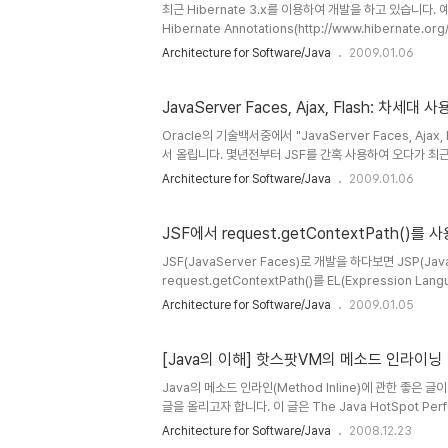
최근 Hibernate 3.x를 이용하여 개발을 하고 있습니다. 
Hibernate Annotations(http://www.hibernate.or
되었다는 점입니다. 아~ 정말 편리해졌습니다. hbm.xml을 
Architecture for Software/Java
2009.01.06
Annotation이 대폭 강화되면서 이제 정말 Hibernate
많이 다루지 않았기 때문에 깊숙히 알고 있지는 않습니다. 이번 
JavaServer Faces, Ajax, Flash: 차세
Oracle의 기술백서중에서 "JavaServer Faces, A
서 올립니다. 몇년전부터 JSF를 간혹 사용하여 오다가 최
JSF에 대한 좋은 글들을 올리겠습니다. 그럼 우선 Oracle
Architecture for Software/Java
2009.01.06
JSF에서 request.getContextPath()를
JSF(JavaServer Faces)로 개발을 하다보면 JSP(J
request.getContextPath()를 EL(Expressio
우 EL을 바탕으로 UI 관련 개발을 하기 때문에 EL에 익숙
Architecture for Software/Java
2009.01.05
에 다음과 같은 표기식이 있습니다. #{facesContext.exter
HttpServletRequest.getContextPath()와 같은 의
SessionMap이나 R..
[Java의 이해] 핫스팟VM의 메소드 인라이닝
Java의 메소드 인라인(Method Inline)에 관한 좋은
글을 올리고자 합니다. 이 글은 The Java HotSpot Perfo
하였습니다. Java에서는 성능 향상을 위하여 Java HotSp
Architecture for Software/Java
2008.12.23
Inlining)을 합니다. 이를 통해서 메소드를 호출할때 실제 