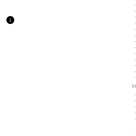
) { return 3; } } A라는 클래스(Clas..
1
St