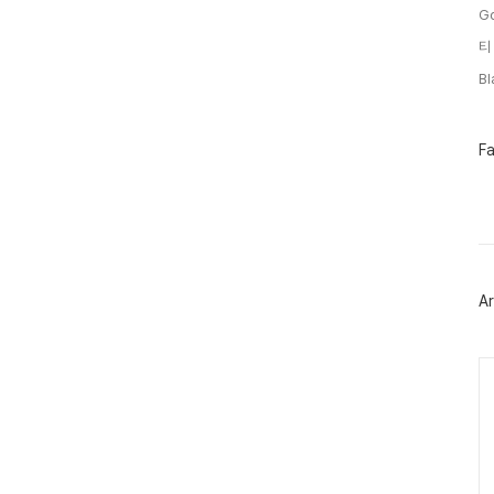
G
티
B
페
F
이
스
북
트
위
터
플
러
Ar
그
인
Ca