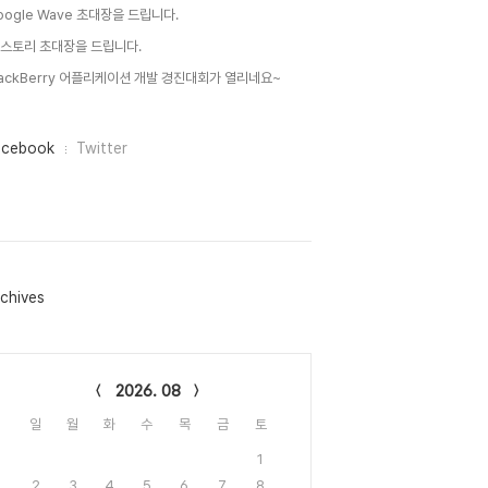
oogle Wave 초대장을 드립니다.
 스토리 초대장을 드립니다.
lackBerry 어플리케이션 개발 경진대회가 열리네요~
acebook
Twitter
chives
lendar
2026. 08
일
월
화
수
목
금
토
1
2
3
4
5
6
7
8