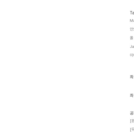
T
M
안
폴
Ja
이
최
최
근
글
과
인
최
기
글
공
[
[