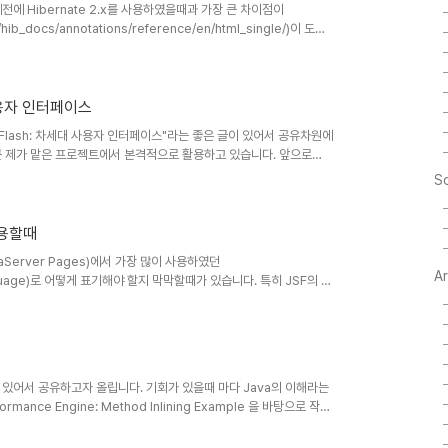
예전에 Hibernate 2.x를 사용하였을때과 가장 큰 차이점이
g/hib_docs/annotations/reference/en/html_single/)이 도입
손수 고칠때와는 완전히 다르더군요 ;-) Hibernate 3.x에서
를 편리하게 사용해볼만 할것 같다는 생각이 듭니다. 사실 Hibernate를
기회에 Hibernate를 깊이 익혀볼 생각입니다. 우선 Hiberna..
대 사용자 인터페이스
jax, Flash: 차세대 사용자 인터페이스"라는 좋은 글이 있어서 공유차원에
근 제가 맡은 프로젝트에서 본격적으로 활용하고 있습니다. 앞으로
의 문서부터 한번 살펴보시죠 :-)
So
 사용할때
avaServer Pages)에서 가장 많이 사용하였던
A
n Language)로 어떻게 표기해야 할지 막막할때가 있습니다. 특히 JSF의 경
하지 않으신 분들의 경우 더더욱 그렇습니다. 가장 많이 사용되는 EL 중
nalContext.requestContextPath} 즉
미입니다. 이 외에도 facesContext의 externalContext에는
 글이 있어서 공유하고자 올립니다. 기회가 있을때 마다 Java의 이해라는
rmance Engine: Method Inlining Example 을 바탕으로 작성
ot Engine(VM)이 다음과 같은 경우 메소드 인라이닝(Method
메소드를 호출하지 않고 바로 결과값을 돌려주어, JVM(Java Virtual