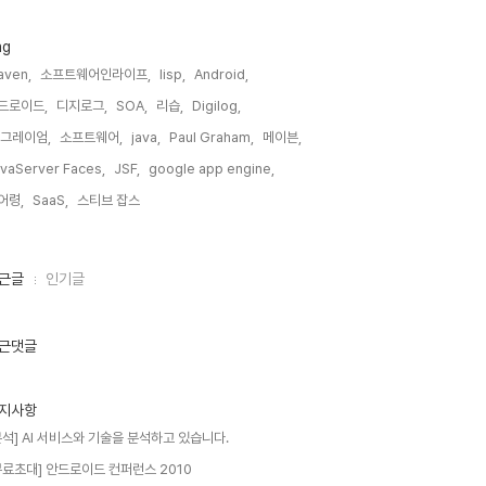
ag
aven,
소프트웨어인라이프,
lisp,
Android,
드로이드,
디지로그,
SOA,
리습,
Digilog,
 그레이엄,
소프트웨어,
java,
Paul Graham,
메이븐,
vaServer Faces,
JSF,
google app engine,
어령,
SaaS,
스티브 잡스,
근글
인기글
근댓글
지사항
분석] AI 서비스와 기술을 분석하고 있습니다.
무료초대] 안드로이드 컨퍼런스 2010