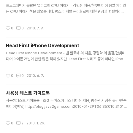
되었습니다. 수 많은 용어들을 우리나라 말로 바꾸는 어려
글 내용
프로그래머가 몰랐던 멀티코어 CPU 이야기 - 김민장 지음/한빛미디어 정말 재미있
움부터 정말 저자의 의도를 알맞게 전달하였는지와 독자들
는 CPU 이야기 책을 읽었습니다. 평소 디지털 논리회로에 대한 관심과 병렬처리에
이 이 책을 읽으시면서 어려움 없이 쉽게 이해할 수 있을
관한 관심은 가지고 있었던 터라 CPU관련된 책이 하나 읽고 싶었습니다. 특히 여러
지... 등등의 고민들이 무엇인지 그리고 얼마나 고민되는 문
모로 병렬 처리에 대한 관심이 높아지고 있습니다. 내년에는 듀얼 코어를 탑재한 스
제인지 잘 알게 되었습니다. 저 역시 이러한 고민들을 가지
작성시간
0
0
2010. 7. 9.
마트폰이 나올 가능성을 개인적으로 점치고 있습니다. 아마 베일에 쌓여져있는 Win
고 이 책을 번역하였습니다. 정말 좋은 번역이었는지는 모
dows Phone 7과 같은 스마트폰의 경우 멀티코어 CPU를 탑재하여 속도면에서
르겠으나 나름 고민해서..
경쟁력을 확보하려고 할 수 있겠다는 생각이 듭니다. 물론 개인적인 추측이지만 아마
Head First iPhone Development
도 내년에는 하드웨어 상으로도 스마트폰의 경우 일반 넷북의 성능을 추월하게 될 것
글 내용
같습니다. 그 속에서 멀티코어 CPU를 탑재한 실험적인 스마..
Head First iPhone Development - 댄 필로네 외 지음, 강권학 외 옮김/한빛미
디어 아이폰 개발에 관한 많은 책이 있지만 Head First 시리즈 중에 하나인 iPhon
e Development 는 역시나도 재미있게 아이폰 개발에 관한 사항들을 살펴볼 수 있
는 좋은 책입니다. http://blog.java2game.com2010-06-07T13:02:460.31
작성시간
0
0
2010. 6. 7.
010 많은 분들이 Head First 시리즈를 좋아하지만 간혹 Head First 시리즈에 많
은 반감을 가지고 계신 분들고 계십니다. 그 이유는 장황하게 설명하여 요점을 알 수
없다는 점입니다. 사실 저 역시 Head First Java 등을 읽을 때 너무 장황하게 설명
사용성 테스트 가이드북
한것이 아닌가 하는 생각이 들었습니다. 하지만 이번에 새..
글 내용
사용성테스트 가이드북 - 조셉 두마스.제니스 레디쉬 지음, 방수원.박성준 옮김/한솜
미디어(띠앗) http://blog.java2game.com2010-01-29T06:35:010.31010
사용성 테스트 가이드 북을 읽었습니다. 여러가지 시사점이 많은 책입니다. 소프트웨
어의 품질을 따질때 기능성을 중심으로 테스트하는 경우가 많습니다. 하지만, 더 중
작성시간
0
2
2010. 1. 29.
요한 것이 사용성임을 이 책을 통하여 확실히 느꼈습니다. 약간은 딱딱하지만 좋은
책입니다. 소프트웨어를 조금 더 사용성 높게 만드시려는 분들에게 권해드립니다. :