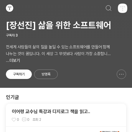
검색하기
티스토리
[장선진] 삶을 위한 소프트웨어
구독자
3
전세계 사람들의 삶의 질을 높일 수 있는 소프트웨어를 만들어 함께
나누는 것이 꿈입니다. 이 세상 그 무엇보다 사람이 가장 소중합니다.
AI 시대의 새로운 Software 를 생각합니다.
...더보기
구독하기
방명록
신고하기 레이어
열기
인기글
이어령 교수님 특강과 디지로그 책을 읽고..
0
0
조회
2