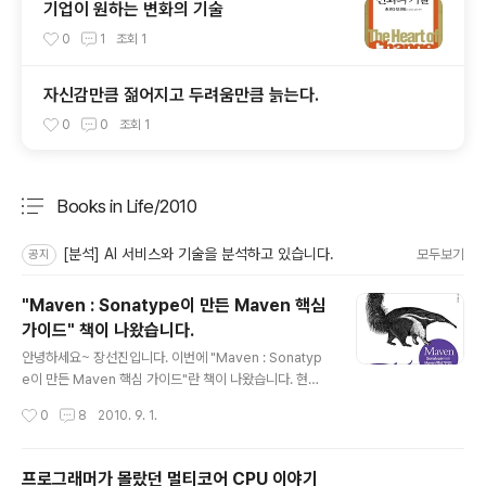
기업이 원하는 변화의 기술
0
1
조회
1
자신감만큼 젊어지고 두려움만큼 늙는다.
0
0
조회
1
Books in Life/2010
분류 전체보기
주요 글 목록
[분석] AI 서비스와 기술을 분석하고 있습니다.
모두보기
공지
"Maven : Sonatype이 만든 Maven 핵심
가이드" 책이 나왔습니다.
글 내용
안녕하세요~ 장선진입니다. 이번에 "Maven : Sonatyp
e이 만든 Maven 핵심 가이드"란 책이 나왔습니다. 현재
예약판매 중인데요~ 곧 시중에 나올 예정입니다. 쑥스럽지
작성시간
0
8
2010. 9. 1.
만 이 책을 제가 번역하였습니다. 첫 번역이라 오랜 기간 번
역을 하였습니다. 여러모로 번역이란 작업은 어렵더군요~
^^;; 이 기회를 통하여 많은 역자들의 고민과 고통을 알게
프로그래머가 몰랐던 멀티코어 CPU 이야기