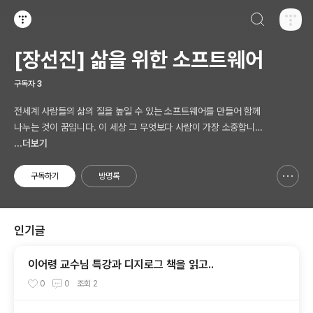
검색하기
티스토리
[장선진] 삶을 위한 소프트웨어
구독자
3
전세계 사람들의 삶의 질을 높일 수 있는 소프트웨어를 만들어 함께
나누는 것이 꿈입니다. 이 세상 그 무엇보다 사람이 가장 소중합니다.
AI 시대의 새로운 Software 를 생각합니다.
...더보기
구독하기
방명록
신고하기 레이어
열기
인기글
이어령 교수님 특강과 디지로그 책을 읽고..
0
0
조회
2