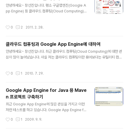
글 내용
hybrid app_and_gae_datastore_v1.0 View more
안녕하세요~ 장선진입니다. 평소 구글앱엔진(Google A
presentations from Sun-Jin Jang S04 hybrid ap
pp Engine) 등 클라우드 컴퓨팅(Cloud Computing)에
p_and_..
많은 관심을 가지고 있었는데, 얼마전에 KT에서 UCloud
라는 IaaS(Infrastructure as a Service)형 클라우드
작성시간
0
2
2011. 2. 28.
컴퓨팅 서비스를 내놓았습니다. 평소 PaaS(Platform as
a Service)형 클라우드 컴퓨팅에 많은 관심을 가지고 있
었지만, 최근 IaaS형 클라우드 컴퓨팅 서비스 역시 나름의
클라우드 컴퓨팅과 Google App Engine에 대하여
가치가 있고 Amazon의 S3를 하이브리드하게 연동하여
글 내용
활용한 사례들을 보면서 클라우드 컴퓨팅 기술을 연합하여
안녕하세요~ 장선진입니다. 최근 클라우드 컴퓨팅(Cloud Computing)에 대한 관
활용하는 것이 큰 가치가 있다고 생각합니다. IaaS형 클라
심이 많이 늘어났습니다. 사실 저는 클라우드 컴퓨팅이란 용어보다는 유틸리티 컴퓨
우드 컴퓨팅의 한계는 기존의 웹 호스팅과 유사한 구조를
팅(Utility Computing)이라는 용어가 더 익숙합니다. 예전부터 SaaS(Software
가지고 있다는 점입니다. 하지만 ..
as a Service)와 함께 유틸리티 컴퓨팅의 동생벌되는 클라우드 컴퓨팅에 저 역시
작성시간
0
1
2010. 7. 29.
많은 관심을 가지고 있었습니다. 특히 개인적인 차원에서 쉽게 접근하여 활용할 수
있는 Google App Engine에 관한 기술적인 관심도 많이 있었습니다. 최근 이러한
저의 생각들을 함께 공유할 수 있는 시간을 가졌습니다. 제2회 공개SW역량프라자
Google App Engine for Java 용 Mave
정기기술세미나(2010년 7월21일)에서 "Google App Engine의 이해"란 주제로
n 프로젝트 구축하기
클라우드 컴퓨..
글 내용
최근 Google App Engine에 많은 관심을 가지고 이런
저런 테스트를 하고 있습니다. Google App Engine for
Java의 경우 이클립스 플러그인이 제공되기 때문에 쉽게
작성시간
0
1
2009. 9. 9.
프로젝트를 생성하고 간편하게 테스트할 수 있습니다. GA
E for Java용 이클립스 플러그인에 대한 자세한 정보는 h