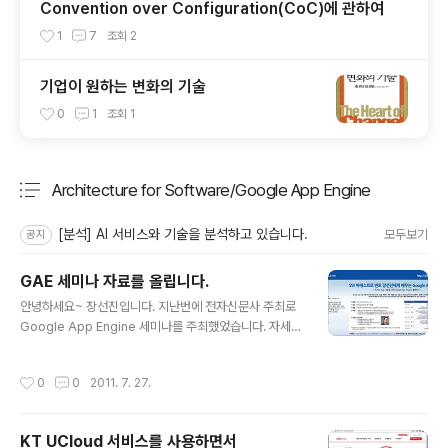
Convention over Configuration(CoC)에 관하여
1
7
조회
2
기업이 원하는 변화의 기술
0
1
조회
1
Architecture for Software/Google App Engine
분류 전체보기
주요 글 목록
[분석] AI 서비스와 기술을 분석하고 있습니다.
모두보기
공지
GAE 세미나 자료를 올립니다.
글 내용
안녕하세요~ 장선진입니다. 지난번에 전자신문사 주최로
Google App Engine 세미나를 주최했었습니다. 자세한
내용은 다음과 같습니다. 여러분들께서 세미나때 사용한 P
PT를 요청하셔서 이렇게 올려드립니다. 좋은 참고가 되었
작성시간
0
0
2011. 7. 27.
으면 좋겠네요~1 S01 gae and_hybrid_app_v1.0 Vie
w more presentations from Sun-Jin Jang S02 h
ybrid app_and_gae_restful_architecture_v2.0 Vi
KT UCloud 서비스를 사용하면서
ew more presentations from Sun-Jin Jang S03