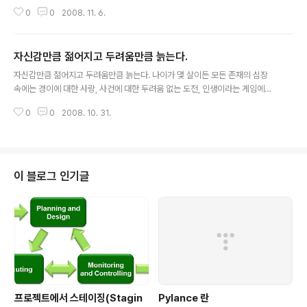
상에서 가장 부유한 사람이 누구냐, 자기가 가진 것으로 만족하는 사람이다. -
0
0
2008. 11. 6.
유대인의 명언
자신감만큼 젊어지고 두려움만큼 늙는다.
글 내용
자신감만큼 젊어지고 두려움만큼 늙는다. 나이가 몇 살이든 모든 존재의 심장
속에는 경이에 대한 사랑, 사건에 대한 두려움 없는 도전, 인생이라는 게임에서
‘다음에 올 것’에 대한 어린아이 같은 무한한 감상이 있습니다. 여러분은 믿는 만
0
0
2008. 10. 31.
큼 젊어지고 의심하는 만큼 늙습니다. 자신감만큼 젊어지고 두려움만큼 늙습니
다. 여러분의 심장 한가운데는 기록실이 있습니다. 그 방이 아름다움과 희망, 격
려, 용기의 메시지를 받아들이는 한 여러분은 젊습니다. 더글러스 매카서가 웨
스트포인트 사관학교 생도들에게 한 작별인사입니다. 젊음과 늙음도 내가 선택
할 수 있다는 메시지입니다. HUNET을 경영하시는 조영탁 대표님의 행복한 경
이 블로그 인기글
영이야기 뉴스레터중에서...
프로젝트에서 스테이징(Stagin
Pylance 란