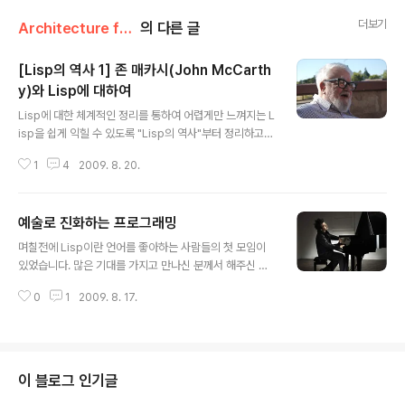
더보기
Architecture for Software/Lisp
의 다른 글
[Lisp의 역사 1] 존 매카시(John McCarth
y)와 Lisp에 대하여
글 내용
Lisp에 대한 체계적인 정리를 통하여 어렵게만 느껴지는 L
isp을 쉽게 익힐 수 있도록 "Lisp의 역사"부터 정리하고자
합니다. Lisp의 역사에 빠질 수 없는 인물이 바로 존 매카
1
4
2009. 8. 20.
시(John McCarthy) 박사님입니다. 이분이 어떤 분인지
간략하게 살펴보는 시간을 가지는 것이 Lisp이란 언어를
배우는 첫 단계인것 같습니다. Wikipedia의 내용을 중심
예술로 진화하는 프로그래밍
으로 간략하게 정리하겠습니다. 존 매카시(John McCart
글 내용
hy)는 1927년 9월 4일 보스톤에서 태어났으며, 튜링 상
며칠전에 Lisp이란 언어를 좋아하는 사람들의 첫 모임이
을 수상한 미국의 컴퓨터 과학자이자 인지 과학자(cogniti
있었습니다. 많은 기대를 가지고 만나신 분께서 해주신 이
ve scientist)입니다. 그는 수학에 재능을 보였으며, 십대
야기들은 여러모로 우리의 프로그래밍에 대하여 새롭게 생
때 캘리포니아 공과대학에서 사용하는 교과서를 바탕으로
0
1
2009. 8. 17.
각할 수 있는 좋은 이야기들이었습니다. 그분의 원래 전공
수학을 공부하였습니다. 결과적으로 캘리포니아..
은 작곡이며, 예술적인 방안에 Lisp이란 언어를 활용하기
위하여 오랫동안 Lisp에 대하여 관심을 가지고 공부하여
오셨던 분입니다. 작곡과 Lisp이라~ 해커와 화가라는 폴
아저씨의 유명한 책에서 풍겨나올듯한 이야기들이 제 현실
이 블로그 인기글
앞에서 펼쳐지고 있었습니다. 사실 저 역시 Lisp이란 언어