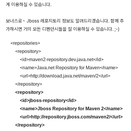
게 이용하실 수 있습니다.
보너스로~ Jboss 레포지토리 정보도 알려드리겠습니다. 함께 추
가하시면 거의 모든 디펜던시들을 잘 이용하실 수 있습니다. ;-)
<repositories>
<repository>
<id>maven2-repository.dev.java.net</id>
<name>Java.net Repository for Maven</name>
<url>http://download.java.net/maven/2</url>
</repository>
<repository>
<id>jboss-repository</id>
<name>Jboss Repository for Maven 2</name>
<url>http://repository.jboss.com/maven2/</url>
</repository>