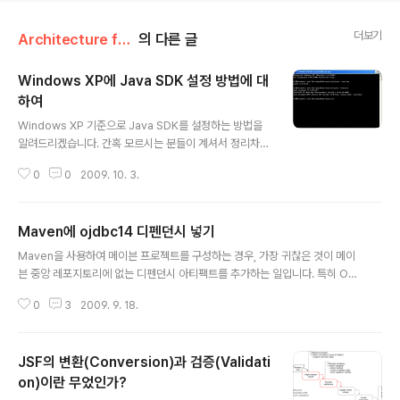
더보기
Architecture for Software/Java
의 다른 글
Windows XP에 Java SDK 설정 방법에 대
하여
글 내용
Windows XP 기준으로 Java SDK를 설정하는 방법을
알려드리겠습니다. 간혹 모르시는 분들이 계셔서 정리차원
에서 올려드립니다. 우선 JavaSDK를 다운로드 받아 설치
0
0
2009. 10. 3.
했다고 가정하겠습니다. 만약 아직 Java SDK가 없으신
분은 http://java.sun.com/javase/downloads/inde
x.jsp 에 가셔서 적합한 Java SDK를 다운로드 받으시면
Maven에 ojdbc14 디펜던시 넣기
됩니다. Windows XP에 시스템 등록 정보의 고급 탭에서
글 내용
환경변수 버튼을 클릭합니다. 시스템 변수 부분에서 새로
Maven을 사용하여 메이븐 프로젝트를 구성하는 경우, 가장 귀찮은 것이 메이
만들기 버튼을 클릭합니다. 그리고 변수 이름을 JAVA_H
븐 중앙 레포지토리에 없는 디펜던시 아티팩트를 추가하는 일입니다. 특히 Ora
OME 이라고 넣으시고 설치한 JavaSDK의 경로를 넣습
cle의 ojdbc14.jar 아티팩트의 경우 디펜던시로 추가하려고 m2eclipse에
니다. 저의 경우 C:\Program Files\Java\jdk1.6.0_14
0
3
2009. 9. 18.
서 설정하면 잘 설정이 되지만, 실제 아티팩트인 ojdbc14.jar가 메이븐 중앙
입니다. 그 후 CLAS..
레포지토리에 없어서 아티팩트가 없다는 에러가 발생합니다. Oracle이 ojdbc
14.jar를 메이븐 중앙 레포리토리를 통하여 배포하지 않는것은 여러가지 이유
JSF의 변환(Conversion)과 검증(Validati
가 있을 수 있지만.. 메이븐 프로젝트를 구성하여 사용하는 경우에 일일이 아티
팩트를 로컬 레포지토리에 인스톨하여 사용한다는것 자체가 귀찮고 개발자간
on)이란 무었인가?
글 내용
버전 불일치 문제가 있을 수 있습니다. 이때는 메이븐 중앙 레포지토리 외에 다