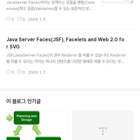
JavaServer Faces에서는 입력되는 값들을 변환(Conv
른 레..
ersion)하고 검증(Validation)할 수 있는 표준적인 방안
을 제공하고 있습니다. 이 방안을 통하여 여러분들은 언제
0
0
2009. 1. 7.
나 쉽고 빠르게, 그리고 가장 중요한 점은 동일한 형태의 변
환이나 검증을 할 경우 미리 만들어 놓은 검증기나 변환기
를 재사용(Reuse)하여 원하는 어플리케이션을 보다 쉽고
Java Server Faces(JSF), Facelets and Web 2.0 fo
빠르게 구축하실 수 있습니다. 이에따라 간략하게 JSF의
변환과 검증에 대하여 살펴보고자 합니다. 본 문서는 IBM
r SVG
글 내용
developersWors의 JSF for nonbelievers: JSF c
JSF(JavaServer Faces)의 경우 Rederer 를 바꿀 수 있습니다. Rederer
onversion and validation라는 자료를 바탕으로 작성
를 바꿀 수 있다는 의미는 하나의 컨텐츠를 다양한 형태로 바꿀 수 있다는 것을
하였으며, Apress의 Pro JSF and AJAX란 책도 일부
의미합니다. 즉 하나의 HTML 문서를 MS Word로 바꾸거나 PDF로 바꿀 수
참고하여 작성하였습니다..
0
0
2009. 1. 7.
있다는 거죠. 최근 SVG에 대한 관심이 높아지면서 JSF + SVG에 대한 글이
있어서 공유차원에서 올립니다. 이미 Adobe Flex와 연동이 되고 있습니다.
나중에 한번 다루겠습니다. 개인적으로는 Flex나 SVG와 같은 벡터 그래픽을
Rich UI로 사용하는 것에 관심이 많습니다. 앞으로 점 더 연구해볼 가치가 있을
것 같습니다. :-) 출처: https://www.dimis.fim.uni-passau.de/~doeller/
이 블로그 인기글
research_pr..