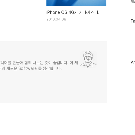
B
iPhone OS 4G가 기다려 진다.
2010.04.08
페
F
이
스
북
트
위
터
플
러
Ar
웨어를 만들어 함께 나누는 것이 꿈입니다. 이 세
그
의 새로운 Software 를 생각합니다.
인
Ca