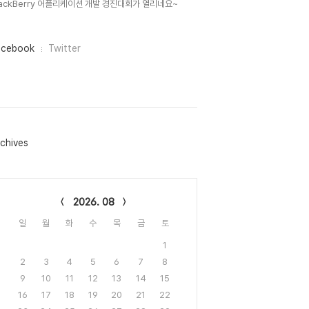
lackBerry 어플리케이션 개발 경진대회가 열리네요~
acebook
Twitter
chives
lendar
2026. 08
일
월
화
수
목
금
토
1
2
3
4
5
6
7
8
9
10
11
12
13
14
15
16
17
18
19
20
21
22