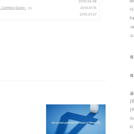
ja
2010.04.08
oming Soon~
2010.01.15
(1)
디
2010.01.07
Pa
Ja
소
최
최
근
글
과
인
최
기
글
공
[
[
G
티