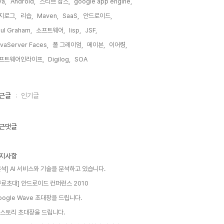
va,
Android,
스티브 잡스,
google app engine,
지로그,
리습,
Maven,
SaaS,
안드로이드,
ul Graham,
소프트웨어,
lisp,
JSF,
vaServer Faces,
폴 그레이엄,
메이븐,
이어령,
프트웨어인라이프,
Digilog,
SOA,
근글
인기글
근댓글
지사항
분석] AI 서비스와 기술을 분석하고 있습니다.
무료초대] 안드로이드 컨퍼런스 2010
oogle Wave 초대장을 드립니다.
 스토리 초대장을 드립니다.