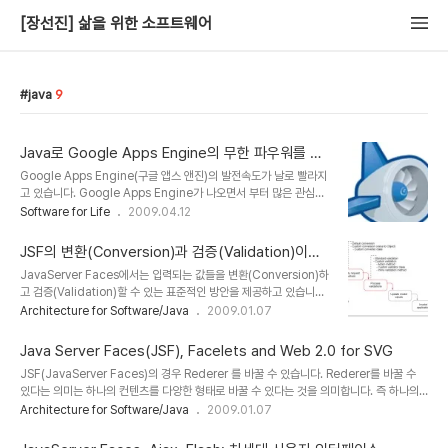
[장선진] 삶을 위한 소프트웨어
java
9
Java로 Google Apps Engine의 무한 파우워를 즐
겨보자 :-)
Google Apps Engine(구글 앱스 앤진)의 발전속도가 날로 빨라지
고 있습니다. Google Apps Engine가 나오면서 부터 많은 관심을
가지고 있었습니다. Google Apps Engine(이하 GAE)는 초기에
Software for Life
2009.04.12
Phython을 지원하면서 시작되었습니다. 이 때문에 저는 개인적으로
Phython을 조금이나마 공부하기도 하였습니다. 하지만 제가 주로 다
JSF의 변환(Conversion)과 검증(Validation)이란
루는 언어가 Java인지라 Java를 지원하는 GAE의 출현을 애타게
무었인가?
JavaServer Faces에서는 입력되는 값들을 변환(Conversion)하
기다리고 있었습니다. 그리고 드디어 Google Apps Engine for
고 검증(Validation)할 수 있는 표준적인 방안을 제공하고 있습니다.
Java 그룹이 출범하였습니다. 역시 쬐려보고 있기를 잘한것 같습니
이 방안을 통하여 여러분들은 언제나 쉽고 빠르게, 그리고 가장 중요한
Architecture for Software/Java
2009.01.07
다. :-) 벌써 전세계 개발자들이 난리가 났습니다. 하루에도 수십번씩
점은 동일한 형태의 변환이나 검증을 할 경우 미리 만들어 놓은 검증기
메일이 왔다갔다하면서 GAE for Java의 기능들을 하나..
나 변환기를 재사용(Reuse)하여 원하는 어플리케이션을 보다 쉽고
Java Server Faces(JSF), Facelets and Web 2.0 for SVG
빠르게 구축하실 수 있습니다. 이에따라 간략하게 JSF의 변환과 검증
JSF(JavaServer Faces)의 경우 Rederer 를 바꿀 수 있습니다. Rederer를 바꿀 수
에 대하여 살펴보고자 합니다. 본 문서는 IBM developersWors의
있다는 의미는 하나의 컨텐츠를 다양한 형태로 바꿀 수 있다는 것을 의미합니다. 즉 하나의
JSF for nonbelievers: JSF conversion and validation라는
HTML 문서를 MS Word로 바꾸거나 PDF로 바꿀 수 있다는 거죠. 최근 SVG에 대한 관심
Architecture for Software/Java
2009.01.07
자료를 바탕으로 작성하였으며, Apress의 Pro JSF and AJAX란
이 높아지면서 JSF + SVG에 대한 글이 있어서 공유차원에서 올립니다. 이미 Adobe
책도 일부 참고하여 작성하였습니다..
Flex와 연동이 되고 있습니다. 나중에 한번 다루겠습니다. 개인적으로는 Flex나 SVG와 같