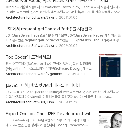
JavaServer Faces, Ajax, Flash: 차세대 사용자 인터페이스
은 벡터 그래픽을 Rich UI로 사용하는 것에 관심이 많습니다. 앞으로 점 더 연구해볼 가치가
Oracle의 기술백서중에서 "JavaServer Faces, Ajax, Flash: 차세대 사용자 인터페이
있을 것 같습니다. :-) 출처: https://www.dimis.fim.uni-
스"라는 좋은 글이 있어서 공유차원에서 올립니다. 몇년전부터 JSF를 간혹 사용하여 오다
passau.de/~doeller/research_pr..
가 최근 제가 맡은 프로젝트에서 본격적으로 활용하고 있습니다. 앞으로 JSF에 대한 좋은
Architecture for Software/Java
2009.01.06
글들을 올리겠습니다. 그럼 우선 Oracle의 문서부터 한번 살펴보시죠 :-)
JSF에서 request.getContextPath()를 사용할때
JSF(JavaServer Faces)로 개발을 하다보면 JSP(JavaServer Pages)에서 가장 많
이 사용하였던 request.getContextPath()를 EL(Expression Language)로 어떻게
표기해야 할지 막막할때가 있습니다. 특히 JSF의 경우 EL을 바탕으로 UI 관련 개발을 하기
Architecture for Software/Java
2009.01.05
때문에 EL에 익숙하지 않으신 분들의 경우 더더욱 그렇습니다. 가장 많이 사용되는 EL 중에
다음과 같은 표기식이 있습니다. #
Top Coder에 도전하세요!
{facesContext.externalContext.requestContextPath} 즉
평소 소프트웨어(Software) 개발에 관심이 많거나, 특히 알고리듬
HttpServletRequest.getContextPath()와 같은 의미입니다. 이 외에도
(Algorithm)이나 소프트웨어 디자인(Software Design)에 관심
facesContext의 externalContext에는 SessionMap이나 R..
이 많다면 Top Coder(http://www.topcoder.com)라는 사이트
Architecture for Software/Algorithm
2009.01.01
에서 자신의 능력을 다른 사람들과 함께 겨루어 보는 것도 참 좋은 일
이라고 생각합니다. 전 세계에서 소프트웨어에 관심이 많은 사람들이
[Java의 이해] 핫스팟VM의 메소드 인라이닝
모여서 자신의 능력을 겨루고 있는데 재미있는 점은 우리나라의 순위
Java의 메소드 인라인(Method Inline)에 관한 좋은 글이 있어서 공유하고자 올립니다.
입니다. 현재 우리나라의 순위는 8위인데 세계최고의 소프트웨어 강
기회가 있을때 마다 Java의 이해라는 글을 올리고자 합니다. 이 글은 The Java
국인 미국은 7위로서 별 차이가 없으며, 세계 2위의 소프트웨어 강국
HotSpot Performance Engine: Method Inlining Example 을 바탕으로 작성하였
Architecture for Software/Java
2008.12.23
인 인도의 경우 14위로 우리보다 많이 떨어집니다. 인도의 경우 1133
습니다. Java에서는 성능 향상을 위하여 Java HotSpot Engine(VM)이 다음과 같은 경
명이나 참여하고 있지만, 우리나라의 경우 149명정도밖에 참여하지
우 메소드 인라이닝(Method Inlining)을 합니다. 이를 통해서 메소드를 호출할때 실제 메
않았는데도 좋..
Expert One-on-One: J2EE Development with
소드를 호출하지 않고 바로 결과값을 돌려주어, JVM(Java Virtual Machine)의 성능을
out EJB
마이크로소프트웨어 2008년 9월호의 "화제의 해외서적"이란 코너
향상시킵니다. class A { final int foo() { return 3; } } A라는 클래스(Clas..
에 기고하였던 글을 정리하여 올립니다. Spring Framework의 확