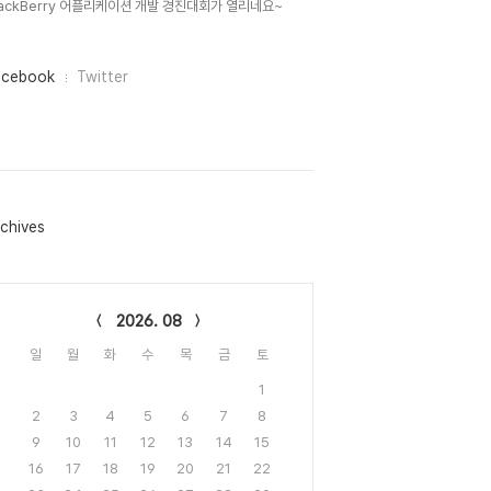
lackBerry 어플리케이션 개발 경진대회가 열리네요~
acebook
Twitter
chives
lendar
2026. 08
일
월
화
수
목
금
토
1
2
3
4
5
6
7
8
9
10
11
12
13
14
15
16
17
18
19
20
21
22