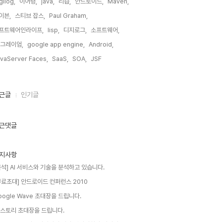
gilog,
이어령,
java,
리습,
안드로이드,
Maven,
이븐,
스티브 잡스,
Paul Graham,
프트웨어인라이프,
lisp,
디지로그,
소프트웨어,
 그레이엄,
google app engine,
Android,
vaServer Faces,
SaaS,
SOA,
JSF,
근글
인기글
근댓글
지사항
분석] AI 서비스와 기술을 분석하고 있습니다.
무료초대] 안드로이드 컨퍼런스 2010
oogle Wave 초대장을 드립니다.
 스토리 초대장을 드립니다.