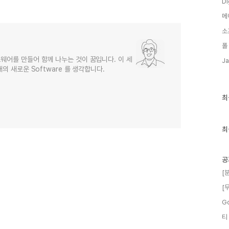
Di
메
소
폴
웨어를 만들어 함께 나누는 것이 꿈입니다. 이 세
Ja
의 새로운 Software 를 생각합니다.
최
최
근
글
과
인
최
기
글
공
[
[
G
티