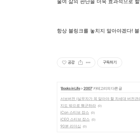
울여 삶의 판단을 더욱 효과적으로 할
항상 블링크를 놓치지 말아야겠다! 블링크
공감
구독하기
'
Books in Life
>
2007
' 카테고리의 다른 글
서브버전 (실무자가 꼭 알아야 할 차세대 버전관
지도 밖으로 행군하라
(0)
iCon 스티브 잡스
(0)
iCEO 스티브 잡스
(0)
90분 리더십
(0)