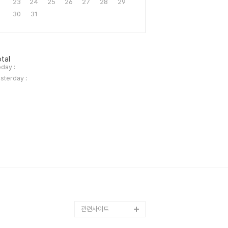
23
24
25
26
27
28
29
30
31
tal
day :
sterday :
관련사이트