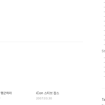
St
 행군하라
iCon 스티브 잡스
9
2007.03.30
T