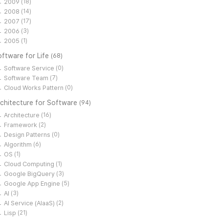
2009
(18)
2008
(14)
2007
(17)
2006
(3)
2005
(1)
ftware for Life
(68)
Software Service
(0)
Software Team
(7)
Cloud Works Pattern
(0)
rchitecture for Software
(94)
Architecture
(16)
Framework
(2)
Design Patterns
(0)
Algorithm
(6)
OS
(1)
Cloud Computing
(1)
Google BigQuery
(3)
Google App Engine
(5)
AI
(3)
AI Service (AIaaS)
(2)
Lisp
(21)