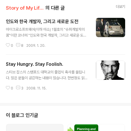
더보기
Story of My Life/Trends
의 다른 글
인도와 한국 개발자, 그리고 새로운 도전
글 내용
마이크로소프트웨어(이하 마소) 1월호의 "슈퍼개발자의
꿈"이란 코너에 "인도와 한국 개발자, 그리고 새로운 도
전"란 글을 기고하였었습니다. 좋은 기회를 주신 마소 관계
0
8
2009. 1. 20.
자 분들에게 감사드립니다. :-) 생각보다 빨리 마소에서 제
글을 공개하여 블로그에 올립니다. 원래 2월 중순경에 제
블로그에 올릴려고 하였는데 마소에서 기고문의 전문을 공
Stay Hungry. Stay Foolish.
개하였습니다. 마소에서 제 글을 보시려면 여기를 클릭하
글 내용
세요! 마소에 기고한 글의 경우 지면이 부족하여 원래 기고
스티브 잡스의 스탠포드 대학교의 졸업식 축사를 올립니
한 글의 내용 중 몇가지 부분을 삭제하였습니다. 따라서 제
다. 많은 분들이 공감하는 내용이 많습니다. 한번정도 읽어
블로그에 올리는 이 글이 조금 더 많은 내용을 포함하고 있
보시면 참 좋습니다. 그리고 한번 들어보시죠 :-) 올려놓은
습니다. 하지만 문맥상에 큰 차이는 없습니다. 지난 2008
0
3
2008. 11. 15.
PDF와 조금 다른 부분도 있습니다만, 전체적으로 무리는
년 10월경부터 조금씩 인도에 관하여 조사하였던 자료를
없습니다. 또한, 다운로드 받으실 수도 있습니다. Steve J
바탕으로 이 글을 작성하였습니다...
obs_1.mp3 Steve Jobs_2.mp3 Steve Jobs_3.mp
3 Steve Jobs_4.mp3 다운로드 하신 후 파일명을 바꿔
주세요~
이 블로그 인기글