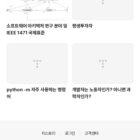
소프트웨어 아키텍처 연구 분야 및
평생투자자
IEEE 1471 국제표준
python -m 자주 사용하는 명령
개발자는 노동자인가? 아니면 과
어
학자인가?
의안내
티스토리
로그인
고객센터