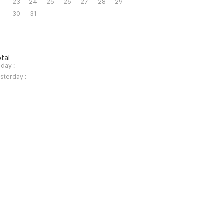
23
24
25
26
27
28
29
30
31
tal
day :
sterday :