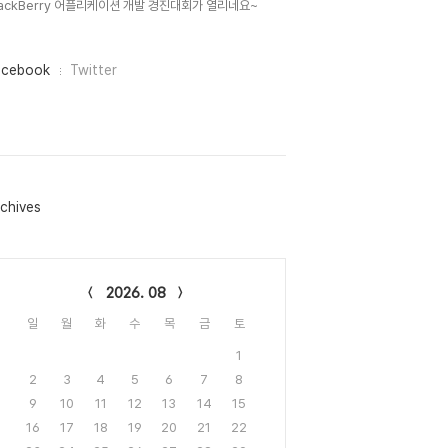
lackBerry 어플리케이션 개발 경진대회가 열리네요~
acebook
Twitter
chives
lendar
2026. 08
일
월
화
수
목
금
토
1
2
3
4
5
6
7
8
9
10
11
12
13
14
15
16
17
18
19
20
21
22