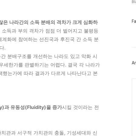
B
페
F
않은 나라간의 소득 분배의 격차가 크게 심화하
이
로 소득과 부의 격차가 점점 더 벌어지고 불평등
스
북
 세계화에 참여하는 선진국과 후진국 간 소득 분
트
위
다.
터
플
층간 분배구조를 개선하는 나라도 있고 악화 시
러
Ar
 우세한가를 판별하기는 어렵다. 결국 각 나라가
그
인
택했는가에 따라 결과가 다르게 나타난다고 본
Ca
y)과 유동성(Fluidity)을 증가
시킬 것이라는 전
가치관과 서구적 가치관의 충돌, 기성세대와 신