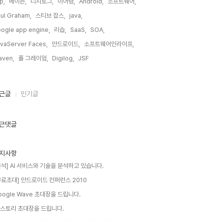
sp,
메이븐,
디지로그,
이어령,
Android,
소프트웨어,
ul Graham,
스티브 잡스,
java,
ogle app engine,
리습,
SaaS,
SOA,
vaServer Faces,
안드로이드,
소프트웨어인라이프,
aven,
폴 그레이엄,
Digilog,
JSF,
근글
인기글
근댓글
지사항
분석] AI 서비스와 기술을 분석하고 있습니다.
무료초대] 안드로이드 컨퍼런스 2010
oogle Wave 초대장을 드립니다.
 스토리 초대장을 드립니다.