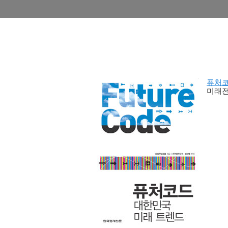
퓨처
미래전