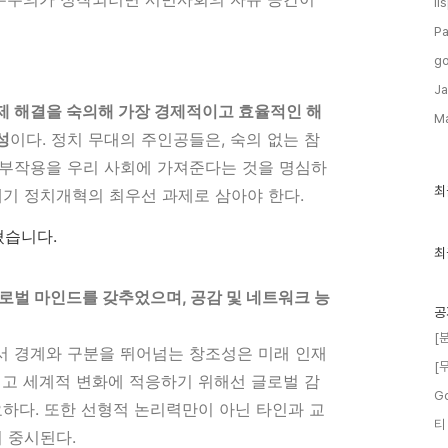
li
Pa
go
Ja
제 해결을 숙의해 가장 경제적이고 효율적인 해
M
성
이다. 정치 무대의 주인공들은, 숙의 없는 참
부작용을 우리 사회에 가져준다는 것을 명심하
최
최
세기 정치개혁의 최우선 과제로 삼아야 한다.
근
글
혔습니다.
과
인
최
기
글
로벌 마인드를 갖추었으며, 공감 및 네트워크 능
공
[
 경계와 구분을 뛰어넘는 창조성은 미래 인재
[
리고 세계적 변화에 적응하기 위해선 글로벌 감
G
요하다. 또한 선형적 논리력만이 아닌 타인과 교
티
 중시된다.