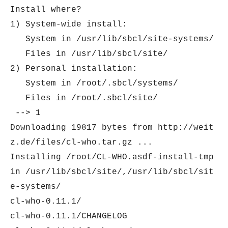
Install where?
1) System-wide install:
System in /usr/lib/sbcl/site-systems/
Files in /usr/lib/sbcl/site/
2) Personal installation:
System in /root/.sbcl/systems/
Files in /root/.sbcl/site/
--> 1
Downloading 19817 bytes from http://weit
z.de/files/cl-who.tar.gz ...
Installing /root/CL-WHO.asdf-install-tmp
in /usr/lib/sbcl/site/,/usr/lib/sbcl/sit
e-systems/
cl-who-0.11.1/
cl-who-0.11.1/CHANGELOG