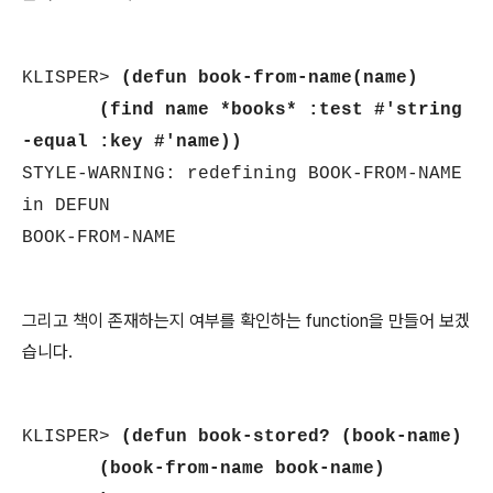
KLISPER>
(defun book-from-name(name)
(find name *books* :test #'string
-equal :key #'name))
STYLE-WARNING: redefining BOOK-FROM-NAME
in DEFUN
BOOK-FROM-NAME
그리고 책이 존재하는지 여부를 확인하는 function을 만들어 보겠
습니다.
KLISPER>
(defun book-stored? (book-name)
(book-from-name book-name)