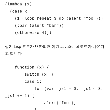
(lambda (x)
(case x
(1 (loop repeat 3 do (alert "foo")))
(:bar (alert "bar"))
(otherwise 4)))
상기 Lisp 코드가 변환되면 이런 JavaScript 코드가 나온다
고 합니다.
function (x) {
switch (x) {
case 1:
for (var _js1 = 0; _js1 < 3;
_js1 += 1) {
alert('foo');