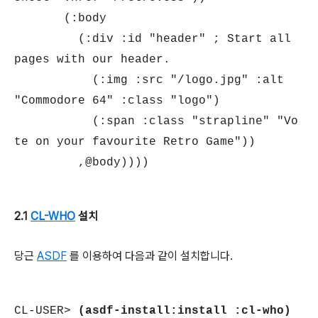
(:body
(:div :id "header" ; Start all
pages with our header.
(:img :src "/logo.jpg" :alt
"Commodore 64" :class "logo")
(:span :class "strapline" "Vo
te on your favourite Retro Game"))
,@body))))
2.1
CL-WHO
설치
당근
ASDF
를 이용하여 다음과 같이 설치합니다.
CL-USER>
(asdf-install:install :cl-who)