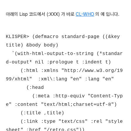
아래의 Lisp 코드에서 (:XXX) 가 바로
CL-WHO
의 예 입니다.
KLISPER> (defmacro standard-page ((&key
title) &body body)
`(with-html-output-to-string (*standar
d-output* nil :prologue t :indent t)
(:html :xmlns "http://www.w3.org/19
99/xhtml" :xml\:lang "en" :lang "en"
(:head
(:meta :http-equiv "Content-Typ
e" :content "text/html;charset=utf-8")
(:title ,title)
(:link :type "text/css" :rel "style
sheet" :href "/retro.css"))