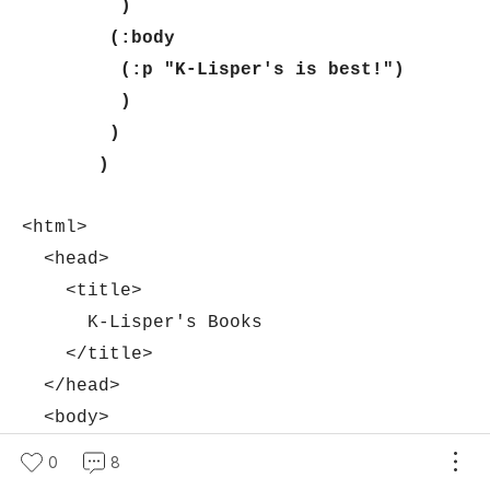
)
(:body
(:p "K-Lisper's is best!")
)
)
)
<html>
<head>
<title>
K-Lisper's Books
</title>
</head>
<body>
<p>
0
8
K-Lisper's is best!