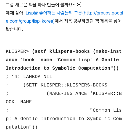
그럼 새로운 책을 하나 만들어 볼까요~ :-)
예제 삼아
Lisp을 좋아하는 사람들의 그룹(http://groups.googl
e.com/group/lisp-korea)
에서 처음 공부하였던 책 제목을 넣어
봤습니다.
KLISPER>
(setf klispers-books (make-inst
ance 'book :name "Common Lisp: A Gentle
Introduction to Symbolic Computation"))
; in: LAMBDA NIL
; (SETF KLISPER::KLISPERS-BOOKS
; (MAKE-INSTANCE 'KLISPER::B
OOK :NAME
; "Common Lis
p: A Gentle Introduction to Symbolic Com
putation"))