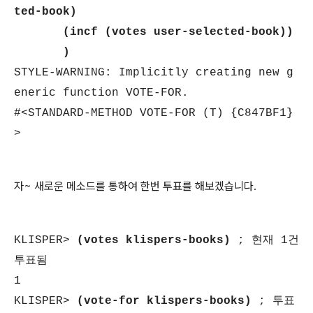
ted-book)
(incf (votes user-selected-book))
)
STYLE-WARNING: Implicitly creating new g
eneric function VOTE-FOR.
#<STANDARD-METHOD VOTE-FOR (T) {C847BF1}
>
자~ 새로운 메소드를 통하여 한번 투표를 해보겠습니다.
KLISPER>
(votes klispers-books)
; 현재 1건
투표됨
1
KLISPER>
(vote-for klispers-books)
; 투표