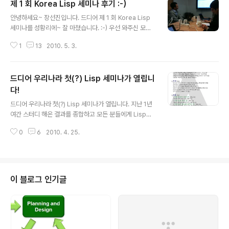
제 1 회 Korea Lisp 세미나 후기 :-)
관심을 가지고 있습니다. 지난 1년 넘게 저는 "Lisp을 좋아하는 사람들의 그
글 내용
룹"이란 커뮤니티를 만들고 여러분들과 함께 Lisp을 공부할 수 있도록 여러가
안녕하세요~ 장선진입니다. 드디어 제 1 회 Korea Lisp
지 노력을 기울였습니다. 별파란님이 첫 회원으로 가입하신 후 지금 230여명의
세미나를 성황리에~ 잘 마쳤습니다. :-) 우선 와주신 모든
회원..
분들에게 진심으로 감사드립니다. Lisp 이란 언어가 그리
1
13
2010. 5. 3.
많은 관심을 가지는 언어가 아니기 때문에 사실 준비하면
서 많은 고민을 했었는데~ 이번 세미나를 통하여 정말 많
은 분들이 Lisp에 대하여 많은 관심을 가지고 계시다는 것
드디어 우리나라 첫(?) Lisp 세미나가 열립니
을 확인할 수 있었습니다. 저희가 마련한 장소가 원래 최대
30명이었습니다. 하지만 OnOffmix를 통하여 접수받은
다!
글 내용
인원만 대기자 포함 50분이 넘었기 때문에 장소에 대한 걱
드디어 우리나라 첫(?) Lisp 세미나가 열립니다. 지난 1년
정이 가장 컸습니다. 하지만 걱정은 기우에 불과하였습니
여간 스터디 해온 결과를 종합하고 모든 분들에게 Lisp에
다. 중간 중간 자리가 없어서 서서 들으시는 분들이 계셨지
대하여 쉽게 이해하고 익힐 수 있는 시간이 될 것이라고 생
만, 삼성 SDS 멀티캠퍼스 702호실의 자리가 넓었기 때문
0
6
2010. 4. 25.
각합니다. 자~ Lisp에 관심있는 분이라면~ 5월 1일 토요
에 다행이도 큰..
일 오후 2시까지 삼성멀티캠퍼스 702호로 오세요~ 오시
는 분들을 위하여 다양한 경품도 준비하였습니다. 가장 멀
리서오시거나~ 가장 먼저오시거나 가장 늦게 오시거나~
좋은 질문은 해주시거나 많은 홍보를 해주셨다면 누구나
이 블로그 인기글
좋은 경품을 가져가실 수 있습니다. Lisp에 마음의 관심을
가지고 계셨던 분들의 많은 참여 부탁드립니다~ 그리고 아
래 포스터를 바탕으로 많은 홍보 부탁드립니다. ;-) 세미나
포스터 업데이트 했습니다. ^^ 그리고 http://www.onoff
mix.c..