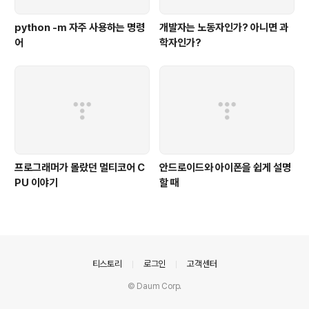
python -m 자주 사용하는 명령
개발자는 노동자인가? 아니면 과
어
학자인가?
프로그래머가 몰랐던 멀티코어 C
안드로이드와 아이폰을 쉽게 설명
PU 이야기
할 때
의안내
티스토리
로그인
고객센터
© Daum Corp.