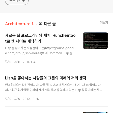
구독하기
더보기
Architecture for Software/Lisp
의 다른 글
새로운 웹 프로그래밍의 세계: Hunchentoo
t로 웹 사이트 제작하기
글 내용
Lisp을 좋아하는 사람들의 그룹(http://groups.googl
e.com/group/lisp-korea)에서 Common Lisp을 하
면서 Common Lisp을 이용한 라이브러리들에 대하여 스
0
8
2011. 1. 4.
터디하고 있습니다. 현재까지 C프로그램과의 링킹부터 S
ocket 프로그래밍 및 Database 프로그래밍까지 진행하
였습니다. 마지막으로 제가 웹 프로그래밍에 대한 내용을
Lisp을 좋아하는 사람들의 그룹의 미래와 저의 생각
발표하기로 하였습니다. ^^~ 사실 이번에 웹 프로그래밍
글 내용
발표를 위하여 여러가지 자료를 찾으면서 역시 Common
안녕하세요~ 장선진입니다. 다들 잘 지내고 계신지요~ :-) 어느새 10월입니다.
Lisp은 긴 역사만큼 강력하다는 것을 느꼈습니다. 실제 활
제가 최근 회사일로 인하여 제가 설립하고 운영하고 있는 Lisp을 좋아하는 사
용을 하면서 Common Lisp을 만지다보니 그동안 잘 이
람들의 그룹에많은 신경을 못쓰고 있습니다. 이번주 스터디 건도 그렇구요~ 제
해되지 않았던 부분도 자연스럽게 많이 이해되었습니다. ^
0
0
2010. 10. 4.
가 조금 더 먼저 챙겼어야 하는데 많은 신경을 쓰지 못해서 죄송합니다. 클로저
^ Hunchentoot도 정말 쓸만하구나 하는 생각이 ..
(Clojure)스터디가 어느새 마무리되어가고 있으며, 다음 스터디에 대한 이야기
가 자연스럽게 나오고 있어서 참 좋습니다. SICP에 관한 스터디에 저 역시 많은