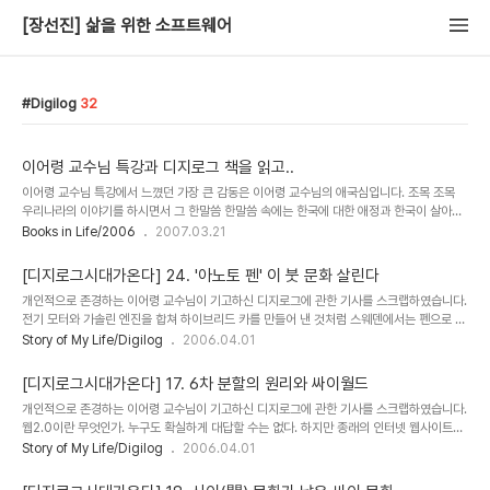
[장선진] 삶을 위한 소프트웨어
Digilog
32
이어령 교수님 특강과 디지로그 책을 읽고..
이어령 교수님 특강에서 느꼈던 가장 큰 감동은 이어령 교수님의 애국심입니다. 조목 조목
우리나라의 이야기를 하시면서 그 한말씀 한말씀 속에는 한국에 대한 애정과 한국이 살아갈
수 있도록 하기위한 애닮은 걱정이 숨어 있었습니다. 이 나라가 지금 이렇게 일어섰지만, 곧
Books in Life/2006
2007.03.21
필리핀과 같이 무너질 수 있겠다는 걱정.. 이 나라의 발전을 이룩하기 위해서 우리가 찾아봐
야할 것들이 무었인지 알려야겠다는 열정.. 디지로그를 통하여 우리에게 잊고있었던 한국적
[디지로그시대가온다] 24. '아노토 펜' 이 붓 문화 살린다
인 정서와 디지털 세계에 앞장설 수 있는 무한한 잠재력을 일깨워 주시는 애정.. 저는 이어령
개인적으로 존경하는 이어령 교수님이 기고하신 디지로그에 관한 기사를 스크랩하였습니다.
교수님의 특강을 들으면서 그분의 정을 느낄 수가 있었습니다. 마치 할아버지가 손자를 바라
전기 모터와 가솔린 엔진을 합쳐 하이브리드 카를 만들어 낸 것처럼 스웨덴에서는 펜으로 쓴
보는 듯한 정을.. 그 정을 이어령 교수님의 디지로그 책에서도 느꼈습니다. 한국을 사랑하는..
메모장의 내용이 그대로 PC나 휴대전화로 전송되는 아노토(anoto)의 펜이 개발됐다. 물론
Story of My Life/Digilog
2006.04.01
종이 위에 잉크로 쓴 아날로그 정보도 펜대에 내장된 A4용지 40장 분량의 메모리에 디지털
로 기록 보존된다. 펜촉에 달린 카메라가 사람 눈에 띄지 않는 무수한 점을 인식한다. 그 특수
[디지로그시대가온다] 17. 6차 분할의 원리와 싸이월드
지의 패턴을 모두 합치면 유라시아 대륙만한 스케치 북이 된다고 하니 SF로 착각하는 사람
개인적으로 존경하는 이어령 교수님이 기고하신 디지로그에 관한 기사를 스크랩하였습니다.
들이 많겠지만 현재 노키아 6630/보더폰 702NK에서도 사용되고 있는 현실 속의 이야기
웹2.0이란 무엇인가. 누구도 확실하게 대답할 수는 없다. 하지만 종래의 인터넷 웹사이트와
이다. 이 펜의 개발자인 파헤우스 박사는 수학자.물리학자만이 아니라 신경생리학자라는 ..
비교해 보면 짐작이 갈 것이다. '더블 클릭'의 검색엔진이 1.0의 구버전이라면 '구글'은 2.0
Story of My Life/Digilog
2006.04.01
의 신버전이다. 홈페이지가 구버전의 것이라면 블로그는 신버전에 속하는 것이다. 마찬가지
로 취미와 기호에 따라 모이던 인터넷 동호회나 '아이 러브 스쿨' 같은 아는 사람끼리의 버추