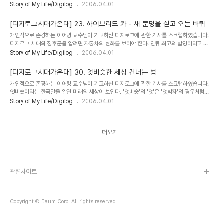
것이다. 신(身)은 몸이고 가(家)는 집이니 몸집 좋다는 말이나 몸짱이나 크게 다른 것이 없
Story of My Life/Digilog
2006.04.01
다. 다만 수신에서는 몸이 하나인데 젊은이들이 말하는 얼짱과 몸짱은 별개처럼 둘로 나뉘어
있다. 그리고 몸 위에 붙은 수(修)라는 한자말도 쉬운 한자가 아니다. 한정된 지면에서 그것
[디지로그시대가온다] 23. 하이브리드 카 - 새 문명을 싣고 오는 바퀴
을 풀이하자면 아무래도 로마시대 평민의 반란군을 설득하기 위해 파견됐던 아그리파의 우
개인적으로 존경하는 이어령 교수님이 기고하신 디지로그에 관한 기사를 스크랩하였습니다.
화를 빌려오는 수밖에 없다. 그것은 먹고 놀기만 하는 위(胃)에 불만을 품고 반란을 일으킨
디지로그 시대의 징후군을 알려면 자동차의 변화를 보아야 한다. 인류 최고의 발명이라고 하
손.입.이빨 같은 신체의 구성원들에 대한 이야기다. 위를 굶겨서 굴복시키려고 그들은 서로
는 바퀴와 함께 인간의 문명은 태어났고 (그렇다. 이 지상에는 바퀴 달린 짐승이란 없다) 그
Story of My Life/Digilog
2006.04.01
짜..
와 함께 발전해 왔다. 사람의 근력(筋力)으로 끄는 인력거, 말의 축력(畜力)으로 움직이는
마차, 그리고 증기기관의 동력혁명을 거쳐 오늘의 화석연료로 달리는 자동차-그것들은 모두
[디지로그시대가온다] 30. 엇비슷한 세상 건너는 법
가 그 시대의 의미를 비춰주는 움직이는 거울이다. 그런데 지금 고유가 시대, 온실가스 배출
개인적으로 존경하는 이어령 교수님이 기고하신 디지로그에 관한 기사를 스크랩하였습니다.
을 규제하는 교토의정서, 석유 자원의 고갈 등 현대 문명사회의 과제 속에서 자동차는 더 이
엇비슷이라는 한국말을 알면 미래의 세상이 보인다. '엇비슷'의 '엇'은 '엇박자'의 경우처럼
상 버틸 수 없는 상황이다. 그러기 때문에 석유의 대체연료를 찾고 있는 사람들에게는 제러
서로 다른 것들의 이질성을 나타내는 말이다. '비슷'은 더 말할 것 없이 엇과 반대로 같은 것
Story of My Life/Digilog
2006.04.01
미 ..
의 동질성을 의미한다. 이렇게 다른 것과 같은 것의 대립 개념을 하나로 결합시킨 것이 한국
고유의 '엇비슷'이라는 말이다. 그러므로 '엇'은 1과 0의 디지털과 같고 '비슷'은 일도양단으
로 끊을 수 없는 연속체의 아날로그와 같다. '엇비슷'에서 '엇'만 보는 사람이 디지털인이고
더보기
'비슷'만 보는 사람이 아날로그인이다. 양자를 함께 보는 인간만이 디지로그의 미래형 인간
이 된다. 디지로그형 인간이 어떤 사람인지 알려면 시골 아이들에게 "너의 ..
관련사이트
Copyright © Daum Corp. All rights reserved.