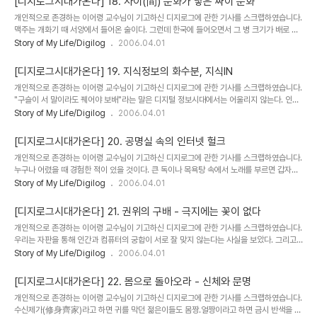
[디지로그시대가온다] 18. 사이(間) 문화가 낳은 싸이 문화
얼 커뮤니티가 구버전이라면 6차 분할의 원리(6 degrees of separation)의 개념으로
개인적으로 존경하는 이어령 교수님이 기고하신 디지로그에 관한 기사를 스크랩하였습니다.
만든 그것은 신버전이라고 할 수 있다. 그런데 '6차 분할'의 이론이라고 하면 남의 동네 이야
맥주는 개화기 때 서양에서 들어온 술이다. 그런데 한국에 들어오면서 그 병 크기가 배로 커
기라고 미리 낯부터 가리겠지만 사실은 한국인에게 더 가까운 개념이다...
졌다. 혼자서 자작을 하는 서양 사람과 반드시 서로 술을 따라주며 대작하는 한국인의 술 문
Story of My Life/Digilog
2006.04.01
화가 달랐기 때문이다. 혼자 마시든 여럿이서 건배를 하든 서양 사람들의 술잔은 항상 자기
앞에 놓여 있다. 하지만 한국인의 술잔은 너와 나 사이에 있다. 영어로 흥을 인터레스트라고
[디지로그시대가온다] 19. 지식정보의 화수분, 지식IN
하는데 그것 역시 사이(inter)에 존재한다(est)는 뜻이니 잔은 사이에 있어야 신명이 난다.
개인적으로 존경하는 이어령 교수님이 기고하신 디지로그에 관한 기사를 스크랩하였습니다.
술뿐이겠는가. 아버지와 아들 사이, 남편과 아내 사이, 그리고 친구 사이, 연인 사이 한국인은
"구슬이 서 말이라도 꿰어야 보배"라는 말은 디지털 정보시대에서는 어울리지 않는다. 인터
'사이'에서 존재하다 '사이'에서 죽는다. 그래서 생존의 삼대 축인 인간(..
넷 정보의 바다에선 구슬(DB)은 '꿰는 것'이 아니라 '찾는 것'이기 때문이다. 창해일속(滄海
Story of My Life/Digilog
2006.04.01
一粟)이란 말 그대로 구슬보다 작은 좁쌀 알을 찾아내는 검색시장에서 패권을 잡은 것이 그
유명한 '구글'이다. 그런데 이상하게도 그 구글이 한국에 오면 골리앗과 다윗의 싸움처럼 되
[디지로그시대가온다] 20. 공명실 속의 인터넷 헐크
고 만다. 미국에서는 인터넷 사용자의 39.8%를 차지하고 있다는데 한국에서의 검색시장
개인적으로 존경하는 이어령 교수님이 기고하신 디지로그에 관한 기사를 스크랩하였습니다.
점유율은 겨우 1.6%다. 한국 토종 1위 네이버의 68.72%에 비하면 턱도 없는 숫자다(코리
누구나 어렸을 때 경험한 적이 있을 것이다. 큰 독이나 목욕탕 속에서 노래를 부르면 갑자기
안 클릭 조사 2005년 12월 기준). 물론 숫자만 가지고 단순 비교한다는 것은 ..
자기 목소리가 크게 울리면서 도밍고나 파바로티 같은 성악가가 된 느낌을 받는다. 인터넷
Story of My Life/Digilog
2006.04.01
공간에서도 이 같은 에코 체임버(공명실) 효과라고 부르는 환각작용이 일어난다. '구글'의 검
색에서 와일드카드로 '*사모'라고 치면 34만8000개의 검색 결과가 뜬다. 물론 중복된 항
[디지로그시대가온다] 21. 권위의 구배 - 극지에는 꽃이 없다
목과 한자말의 사모(思慕)까지 합쳐진 숫자를 감안한다 해도 코드 맞는 사람들끼리의 인터
개인적으로 존경하는 이어령 교수님이 기고하신 디지로그에 관한 기사를 스크랩하였습니다.
넷 모임이 얼마나 막강한지를 보여준다. 이제는 연설문이나 광고문에서 '강호제현!''사천만
우리는 자판을 통해 인간과 컴퓨터의 궁합이 서로 잘 맞지 않는다는 사실을 보았다. 그리고
동포'라는 그 구식 정형구가 사라진 것을 보더라도 우리는 이미 수많은 분극화(세그먼트)
'공명실 효과'로 인터넷의 사이버와 현실의 두 세계가 또한 엇박자라는 것도 엿볼 수 있었다.
Story of My Life/Digilog
2006.04.01
사..
비록 비늘을 주워 대해의 물고기를 논할 수밖에 없는 처지였지만 디지털과 아날로그의 사이
에서도 심상치 않은 틈과 대립이 생겨나고 있다는 느낌을 받았을 것이다. 그렇다면 인터넷의
[디지로그시대가온다] 22. 몸으로 돌아오라 - 신체와 문명
공명실에서 이제 셸(SHELL) 모델의 (9회 참조) 비행기 안으로 들어갈 때가 된 것 같다. 닭
개인적으로 존경하는 이어령 교수님이 기고하신 디지로그에 관한 기사를 스크랩하였습니다.
장(cockpit)으로 불리는 그 좁은 조종실은 현대 문명사회를 그대로 압축해 놓은 밀실이다.
수신제가(修身齊家)라고 하면 귀를 막던 젊은이들도 몸짱.얼짱이라고 하면 금시 반색을 할
라이브웨어(인간)를 뜻하는 SHELL의 마지막 두 글자(LL)처럼 나란히 놓인..