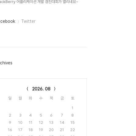
lackBerry 어플리케이션 개발 경진대회가 열리네요~
acebook
Twitter
chives
lendar
2026. 08
일
월
화
수
목
금
토
1
2
3
4
5
6
7
8
9
10
11
12
13
14
15
16
17
18
19
20
21
22