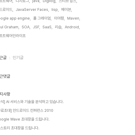
프트웨어,
디지로그,
java,
Digilog,
스티브 잡스,
드로이드,
JavaServer Faces,
lisp,
메이븐,
ogle app engine,
폴 그레이엄,
이어령,
Maven,
ul Graham,
SOA,
JSF,
SaaS,
리습,
Android,
프트웨어인라이프,
근글
인기글
근댓글
지사항
분석] AI 서비스와 기술을 분석하고 있습니다.
무료초대] 안드로이드 컨퍼런스 2010
oogle Wave 초대장을 드립니다.
 스토리 초대장을 드립니다.