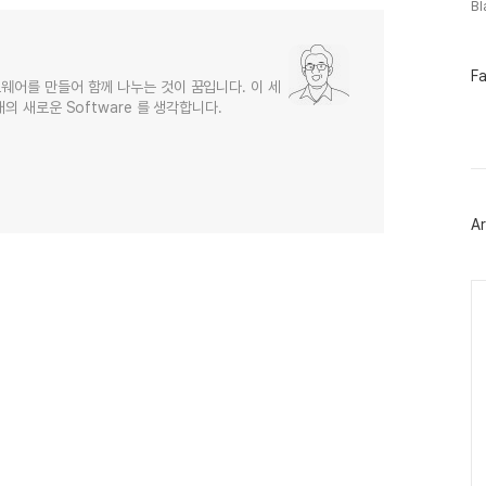
B
페
F
웨어를 만들어 함께 나누는 것이 꿈입니다. 이 세
이
의 새로운 Software 를 생각합니다.
스
북
트
위
터
플
러
Ar
그
인
Ca