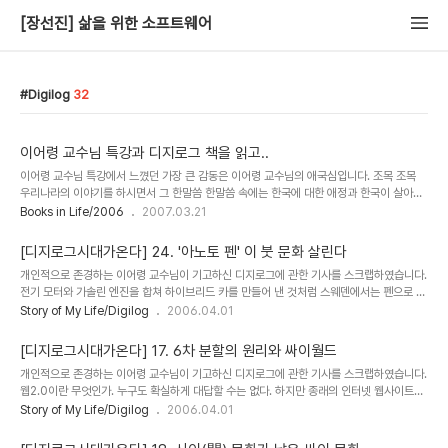
[장선진] 삶을 위한 소프트웨어
Digilog
32
이어령 교수님 특강과 디지로그 책을 읽고..
이어령 교수님 특강에서 느꼈던 가장 큰 감동은 이어령 교수님의 애국심입니다. 조목 조목
우리나라의 이야기를 하시면서 그 한말씀 한말씀 속에는 한국에 대한 애정과 한국이 살아갈
수 있도록 하기위한 애닮은 걱정이 숨어 있었습니다. 이 나라가 지금 이렇게 일어섰지만, 곧
Books in Life/2006
2007.03.21
필리핀과 같이 무너질 수 있겠다는 걱정.. 이 나라의 발전을 이룩하기 위해서 우리가 찾아봐
야할 것들이 무었인지 알려야겠다는 열정.. 디지로그를 통하여 우리에게 잊고있었던 한국적
[디지로그시대가온다] 24. '아노토 펜' 이 붓 문화 살린다
인 정서와 디지털 세계에 앞장설 수 있는 무한한 잠재력을 일깨워 주시는 애정.. 저는 이어령
개인적으로 존경하는 이어령 교수님이 기고하신 디지로그에 관한 기사를 스크랩하였습니다.
교수님의 특강을 들으면서 그분의 정을 느낄 수가 있었습니다. 마치 할아버지가 손자를 바라
전기 모터와 가솔린 엔진을 합쳐 하이브리드 카를 만들어 낸 것처럼 스웨덴에서는 펜으로 쓴
보는 듯한 정을.. 그 정을 이어령 교수님의 디지로그 책에서도 느꼈습니다. 한국을 사랑하는..
메모장의 내용이 그대로 PC나 휴대전화로 전송되는 아노토(anoto)의 펜이 개발됐다. 물론
Story of My Life/Digilog
2006.04.01
종이 위에 잉크로 쓴 아날로그 정보도 펜대에 내장된 A4용지 40장 분량의 메모리에 디지털
로 기록 보존된다. 펜촉에 달린 카메라가 사람 눈에 띄지 않는 무수한 점을 인식한다. 그 특수
[디지로그시대가온다] 17. 6차 분할의 원리와 싸이월드
지의 패턴을 모두 합치면 유라시아 대륙만한 스케치 북이 된다고 하니 SF로 착각하는 사람
개인적으로 존경하는 이어령 교수님이 기고하신 디지로그에 관한 기사를 스크랩하였습니다.
들이 많겠지만 현재 노키아 6630/보더폰 702NK에서도 사용되고 있는 현실 속의 이야기
웹2.0이란 무엇인가. 누구도 확실하게 대답할 수는 없다. 하지만 종래의 인터넷 웹사이트와
이다. 이 펜의 개발자인 파헤우스 박사는 수학자.물리학자만이 아니라 신경생리학자라는 ..
비교해 보면 짐작이 갈 것이다. '더블 클릭'의 검색엔진이 1.0의 구버전이라면 '구글'은 2.0
Story of My Life/Digilog
2006.04.01
의 신버전이다. 홈페이지가 구버전의 것이라면 블로그는 신버전에 속하는 것이다. 마찬가지
로 취미와 기호에 따라 모이던 인터넷 동호회나 '아이 러브 스쿨' 같은 아는 사람끼리의 버추