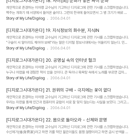
[디지로그시대가온다] 18. 사이(間) 문화가 낳은 싸이 문화
얼 커뮤니티가 구버전이라면 6차 분할의 원리(6 degrees of separation)의 개념으로
개인적으로 존경하는 이어령 교수님이 기고하신 디지로그에 관한 기사를 스크랩하였습니다.
만든 그것은 신버전이라고 할 수 있다. 그런데 '6차 분할'의 이론이라고 하면 남의 동네 이야
맥주는 개화기 때 서양에서 들어온 술이다. 그런데 한국에 들어오면서 그 병 크기가 배로 커
기라고 미리 낯부터 가리겠지만 사실은 한국인에게 더 가까운 개념이다...
졌다. 혼자서 자작을 하는 서양 사람과 반드시 서로 술을 따라주며 대작하는 한국인의 술 문
Story of My Life/Digilog
2006.04.01
화가 달랐기 때문이다. 혼자 마시든 여럿이서 건배를 하든 서양 사람들의 술잔은 항상 자기
앞에 놓여 있다. 하지만 한국인의 술잔은 너와 나 사이에 있다. 영어로 흥을 인터레스트라고
[디지로그시대가온다] 19. 지식정보의 화수분, 지식IN
하는데 그것 역시 사이(inter)에 존재한다(est)는 뜻이니 잔은 사이에 있어야 신명이 난다.
개인적으로 존경하는 이어령 교수님이 기고하신 디지로그에 관한 기사를 스크랩하였습니다.
술뿐이겠는가. 아버지와 아들 사이, 남편과 아내 사이, 그리고 친구 사이, 연인 사이 한국인은
"구슬이 서 말이라도 꿰어야 보배"라는 말은 디지털 정보시대에서는 어울리지 않는다. 인터
'사이'에서 존재하다 '사이'에서 죽는다. 그래서 생존의 삼대 축인 인간(..
넷 정보의 바다에선 구슬(DB)은 '꿰는 것'이 아니라 '찾는 것'이기 때문이다. 창해일속(滄海
Story of My Life/Digilog
2006.04.01
一粟)이란 말 그대로 구슬보다 작은 좁쌀 알을 찾아내는 검색시장에서 패권을 잡은 것이 그
유명한 '구글'이다. 그런데 이상하게도 그 구글이 한국에 오면 골리앗과 다윗의 싸움처럼 되
[디지로그시대가온다] 20. 공명실 속의 인터넷 헐크
고 만다. 미국에서는 인터넷 사용자의 39.8%를 차지하고 있다는데 한국에서의 검색시장
개인적으로 존경하는 이어령 교수님이 기고하신 디지로그에 관한 기사를 스크랩하였습니다.
점유율은 겨우 1.6%다. 한국 토종 1위 네이버의 68.72%에 비하면 턱도 없는 숫자다(코리
누구나 어렸을 때 경험한 적이 있을 것이다. 큰 독이나 목욕탕 속에서 노래를 부르면 갑자기
안 클릭 조사 2005년 12월 기준). 물론 숫자만 가지고 단순 비교한다는 것은 ..
자기 목소리가 크게 울리면서 도밍고나 파바로티 같은 성악가가 된 느낌을 받는다. 인터넷
Story of My Life/Digilog
2006.04.01
공간에서도 이 같은 에코 체임버(공명실) 효과라고 부르는 환각작용이 일어난다. '구글'의 검
색에서 와일드카드로 '*사모'라고 치면 34만8000개의 검색 결과가 뜬다. 물론 중복된 항
[디지로그시대가온다] 21. 권위의 구배 - 극지에는 꽃이 없다
목과 한자말의 사모(思慕)까지 합쳐진 숫자를 감안한다 해도 코드 맞는 사람들끼리의 인터
개인적으로 존경하는 이어령 교수님이 기고하신 디지로그에 관한 기사를 스크랩하였습니다.
넷 모임이 얼마나 막강한지를 보여준다. 이제는 연설문이나 광고문에서 '강호제현!''사천만
우리는 자판을 통해 인간과 컴퓨터의 궁합이 서로 잘 맞지 않는다는 사실을 보았다. 그리고
동포'라는 그 구식 정형구가 사라진 것을 보더라도 우리는 이미 수많은 분극화(세그먼트)
'공명실 효과'로 인터넷의 사이버와 현실의 두 세계가 또한 엇박자라는 것도 엿볼 수 있었다.
Story of My Life/Digilog
2006.04.01
사..
비록 비늘을 주워 대해의 물고기를 논할 수밖에 없는 처지였지만 디지털과 아날로그의 사이
에서도 심상치 않은 틈과 대립이 생겨나고 있다는 느낌을 받았을 것이다. 그렇다면 인터넷의
[디지로그시대가온다] 22. 몸으로 돌아오라 - 신체와 문명
공명실에서 이제 셸(SHELL) 모델의 (9회 참조) 비행기 안으로 들어갈 때가 된 것 같다. 닭
개인적으로 존경하는 이어령 교수님이 기고하신 디지로그에 관한 기사를 스크랩하였습니다.
장(cockpit)으로 불리는 그 좁은 조종실은 현대 문명사회를 그대로 압축해 놓은 밀실이다.
수신제가(修身齊家)라고 하면 귀를 막던 젊은이들도 몸짱.얼짱이라고 하면 금시 반색을 할
라이브웨어(인간)를 뜻하는 SHELL의 마지막 두 글자(LL)처럼 나란히 놓인..