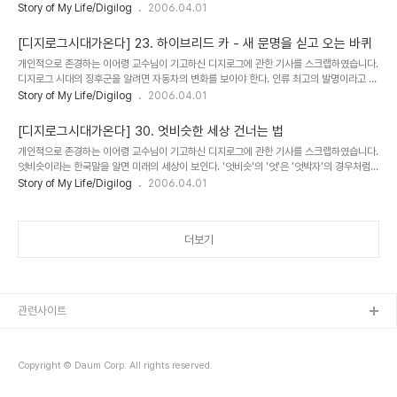
것이다. 신(身)은 몸이고 가(家)는 집이니 몸집 좋다는 말이나 몸짱이나 크게 다른 것이 없
Story of My Life/Digilog
2006.04.01
다. 다만 수신에서는 몸이 하나인데 젊은이들이 말하는 얼짱과 몸짱은 별개처럼 둘로 나뉘어
있다. 그리고 몸 위에 붙은 수(修)라는 한자말도 쉬운 한자가 아니다. 한정된 지면에서 그것
[디지로그시대가온다] 23. 하이브리드 카 - 새 문명을 싣고 오는 바퀴
을 풀이하자면 아무래도 로마시대 평민의 반란군을 설득하기 위해 파견됐던 아그리파의 우
개인적으로 존경하는 이어령 교수님이 기고하신 디지로그에 관한 기사를 스크랩하였습니다.
화를 빌려오는 수밖에 없다. 그것은 먹고 놀기만 하는 위(胃)에 불만을 품고 반란을 일으킨
디지로그 시대의 징후군을 알려면 자동차의 변화를 보아야 한다. 인류 최고의 발명이라고 하
손.입.이빨 같은 신체의 구성원들에 대한 이야기다. 위를 굶겨서 굴복시키려고 그들은 서로
는 바퀴와 함께 인간의 문명은 태어났고 (그렇다. 이 지상에는 바퀴 달린 짐승이란 없다) 그
Story of My Life/Digilog
2006.04.01
짜..
와 함께 발전해 왔다. 사람의 근력(筋力)으로 끄는 인력거, 말의 축력(畜力)으로 움직이는
마차, 그리고 증기기관의 동력혁명을 거쳐 오늘의 화석연료로 달리는 자동차-그것들은 모두
[디지로그시대가온다] 30. 엇비슷한 세상 건너는 법
가 그 시대의 의미를 비춰주는 움직이는 거울이다. 그런데 지금 고유가 시대, 온실가스 배출
개인적으로 존경하는 이어령 교수님이 기고하신 디지로그에 관한 기사를 스크랩하였습니다.
을 규제하는 교토의정서, 석유 자원의 고갈 등 현대 문명사회의 과제 속에서 자동차는 더 이
엇비슷이라는 한국말을 알면 미래의 세상이 보인다. '엇비슷'의 '엇'은 '엇박자'의 경우처럼
상 버틸 수 없는 상황이다. 그러기 때문에 석유의 대체연료를 찾고 있는 사람들에게는 제러
서로 다른 것들의 이질성을 나타내는 말이다. '비슷'은 더 말할 것 없이 엇과 반대로 같은 것
Story of My Life/Digilog
2006.04.01
미 ..
의 동질성을 의미한다. 이렇게 다른 것과 같은 것의 대립 개념을 하나로 결합시킨 것이 한국
고유의 '엇비슷'이라는 말이다. 그러므로 '엇'은 1과 0의 디지털과 같고 '비슷'은 일도양단으
로 끊을 수 없는 연속체의 아날로그와 같다. '엇비슷'에서 '엇'만 보는 사람이 디지털인이고
더보기
'비슷'만 보는 사람이 아날로그인이다. 양자를 함께 보는 인간만이 디지로그의 미래형 인간
이 된다. 디지로그형 인간이 어떤 사람인지 알려면 시골 아이들에게 "너의 ..
관련사이트
Copyright © Daum Corp. All rights reserved.