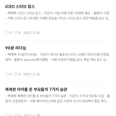
한일들은 무었일까? 기타 등등의 의문만 더해지는 책이다. 과연 이 책을 쓴 월리엄 사
iCEO 스티브 잡스
이먼은 무슨 의도로 이 책을 지었는지 궁금하다. 여튼 스티브 잡스류의 종결점을 찍
글 내용
긴했지만.. 시원섭섭하다. 다른 분들도 이 ..
- 책제목: iCEO 스티브 잡스 - 지은이: 시릴 피베 지음 | 유정현 옮김 - 출판사: 이콘
- 서평 스티브 잡스에 대한 지대한 관심을 가지고 스티브 잡스 관련 책들을 읽고 있
다. 지금은 스티브 잡스의 ICON이란 책을 읽고 있는데 나중에 서평을 쓰겠지만, 전
반적으로 iCEO 스티브 잡스는 좋은 시각에서 스티브 잡스를 본 책이고, ICON은 담
작성시간
0
0
2007. 3. 20.
담하지만 날카로운 시각으로 스티브 잡스를 본 책인것 같다. 원래 스티브 잡스에 관
해서는 큰 관심은 없었는데, 애플의 프리젠테이션을 보면서 훌륭한 프리젠테이션을
하는 스티브잡스에 관해서 관심을 가지게 되었다. 우선 그는 그 나름대로의 카리스마
90분 리더십
가 있는 것 같다. 그가 프리젠테이션을 할 때 그의 카리스마는 번뜩인다. 이점이 참 스
글 내용
티브 잡스를 멋있게 만드는 것 같다. ..
- 책제목: 90분의 리더쉽 - 지은이: 데이빗 불초버,크리스 브래디 저/신인철,차영일
공역 - 출판사: jnbook(제이앤북) - 서평 간만에 서평을 쓴다. 책은 계속 읽고 있었
는데.. 서펑을 쓸 시간이 넉넉하지 않아.. 미루었다가 쓰고 있다. 90분 리더쉽은 전반
적으로 너무 축구와 경영일선의 내용을 동일시함으로써 경영일선의 문제를 쉽게 풀
작성시간
0
0
2007. 3. 20.
수 있는 해결책을 제시하여 주지 못하고 논지의 논점을 흐리게 한다. 축구를 바탕으
로 경영일선의 다양한 문제를 논의하는 것은 참 좋은 일이지만, 대체로 실제 축구를
바탕으로 얻을 수 있는 교훈이란 그렇게 많지 않은것 같다. 축구를 좋아하는 사람이
똑똑한 아이를 둔 부모들의 7가지 습관
라면 한번쯤 읽어봐도 좋을듯 하다. 세상에 그렇게 스타일이 다양한 감독들이 있는지
글 내용
몰랐다.
- 책제목: 똑똑한 아이를 둔 부모들의 7가지 습관 - 지은이: 시치다 마코토 지음 - 출
판사: 산호와진주 - 서평 베이비위스퍼와 같은 서양적 사고의 육아책이 좋은 책으로
많이 소개되고 있으며, 실제로 많이 읽는것 같다. 사실 나는 아직 베이비위스퍼를 읽
지는 않았다. 집에 책이 있음에도 불구하고 육아에 관한 서양적 사고방식의 나열일
작성시간
0
0
2007. 2. 28.