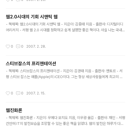
것 같은 예감에 선듯 베이비위스퍼의 첫장을 넘기지 못하고 있다. 이런 와중에서 htt
p://booksfree.co.kr 에서 똑똑한 아이를 둔 부모들의 7가지 습관이란 책을 보고
언릉 Book Croossing을 신청했다. 생각보다 얇지만 나와같은 초보아빠에게 따악
웹2.0시대의 기회 시맨틱 웹
맞는 내용으로 넘처나고 있다. 인성교육의 중요성, 조기교육의 중요성, 아버지와 어
글 내용
머니의 역활에 관한 부분, 아이..
- 책제목: 웹2.0시대의 기회 시맨틱 웹 - 지은이: 김중태 지음 - 출판사: 디지털미디
어리서치 - 서평 웹 2.0 시대를 정확하고 쉽게 설명한 좋은 책이다. 사실 나는 국내 I
T관련서적을 거의 읽지 않는다. 대부분 외국의 IT 기술 및 서비스가 훨씬 가치있으
며 국내에서는 항상 따라가느라 바쁘기 때문이다. 웹 2.0이란 용어가 처음 나왔을때
작성시간
0
0
2007. 2. 28.
난 http://theserverside.com 에서 이를 보고 국내에서 이에 대한 논의가 있는지
살펴본적이 있다. 한참 지나고 서서히 AJAX와 같은 용어가 등장하면서 Web 2.0
에 대한 관심을 보였다. 그렇다 누구와 이런 점에 대하여 이야기하고 싶어도 이야기
스티브잡스의 프리젠테이션
할 상대조차 변변치 못한것이 국내 IT 현실이다. 우리나라 사람들이 항상 착각하는것
글 내용
중에 하나가 우리나..
- 책제목: 스티브잡스의 프리젠테이션 - 지은이: 김경태 지음 - 출판사: 멘토르 - 서
평 스티브 잡스는 애플(Apple)의 iCEO이다. 그는 항상 세상사람들에게 최고의 프
리젠테이션을 준비하고 이를 효과적으로 프리젠테이션하는 최고의 프리젠테이터이
다. http://www.apple.com/quicktime/qtv/specialeventoct05/index.htm
작성시간
0
0
2007. 2. 15.
l 여기에 최고의 프리젠테이션이 있다. 간결하고 효과적이다. 3부로 구성되어 있으
며, 도입부와 본문과 요약이 좋다. 이책을 통하여 스티브잡스의 효과적인 프리젠테이
션의 기술들을 체계적으로 알 수 있었다. 하지만 책의 내용은 정말 프리젠테이션의
웹진화론
요약이나 정리에 불과한듯하다. 스티브잡스의 프리젠테이션을 효과적으로 파악했다
글 내용
는 것외에 책에서 느낄 수 있는 ..
- 책제목: 웹진화론 - 지은이: 우메다 모치오 지음, 이우광 옮김 - 출판사: 재인 - 서평
간만에 IT의 발전모습을 조망할 수 있는 좋은 책을 읽었다. 웹의 발전은 하루가 다르
게 빠르게 발전하고 있다. 사실 IT업계에서 개발을 하고 있는 나에게도 웹은 참 어려