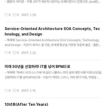
- 출판사: 에이콘 - 서평 JSF가 세상에 나온지는 오래되었으나 진정으로 JavaEE관
련 UI 관련 기술로 많이 확산되고 있지는 못하다. 이책 역시 JSF의 확산을 도와주는
역활을 못하고 있다고 생각한다. 실제적인 내용보다는 API에 가까운 내용들로 채워
작성시간
0
0
2007. 1. 29.
져 있다. Step-by-Step으로 JSF를 이해하고 이를 Spring Framework와 연동
하여 Backing Bean등을 생성하는 내용들이 보강되어 나온다면 아마도 JSF에 대
한 이해가 높아지지 않을까 생각한다. 언제 기회가 되면 JSF의 실제적인 활용과 이
Service-Oriented Architecture SOA Concepts, Tec
해라는 주제로 AJAX 스타일의 UI 구성에서 Spring Framework를 이용..
hnology, and Design
글 내용
- 책제목: Service-Oriented Architecture SOA Concepts, Technology,
and Design - 지은이: 토마스 얼 지음, 장세영 황상철 이현정 조문옥 옮김 - 출판
사: 에이콘 - 서평 서비스지향아키텍처(Service-Oriented Architecture, SO
작성시간
0
0
2007. 1. 22.
A)관련 책이 많지 않은 가운데 가장 벤더의 입김에서 자유롭게 비교적 SOA에 관하
여 정확하게 쓴 책이라고 생각한다. 우리가 Service-Oriented라고 생각하는 것은
무었인가? 과연 서비스란 무었인가? 이러한 기초적인 문제부터 SOA기반의 개발방
미래 50년을 선점하라! IT를 넘어 BPM으로
안에 관하여 광대한 내역을 비교적 체계적으로 다루었다. 1부에서는 SOA와 웹서비
글 내용
- 책제목: '하버드 비즈니스 리뷰'에 실린 니콜라스 카의 글에 대한 비평 미래 50년을
스의 기본, SOA에 대한 오해 및 실익, SOA의 진화, 웹서비스와 초기 S..
선점하라! IT를 넘어 BPM으로 - 지은이: 하워드 스미스, 피터 핑거 지음, 박형일 옮
김 - 출판사: ITC(Info-Tech Corea) - 서평 이 책은 IT 전문 서적이라고 부르기에
는 부족한 면이 많다. 우선 출발 자체가 "리콜라스 카"가 쓴 글에 대한 비판을 목적으
작성시간
0
0
2007. 1. 19.
로 쓴 책이다. 따라서 책의 주요 내용은 카의 글에 대한 비판이다. 이러한 비판에 대한
내용중에 IT에 대한 전반적인 내역과 BPM의 중요성등에 대하여 확인할 수 있습니
다. 주요한 내역은 IT 상품화 경향에 대한 고찰 등입니다. 이 책의 주요한 내용중 가
10년후(After Ten Years)
장 기억에 남는 내역은 다음입니다. IT에 관한 내용인데 IT는 P로 변화한다는 내용