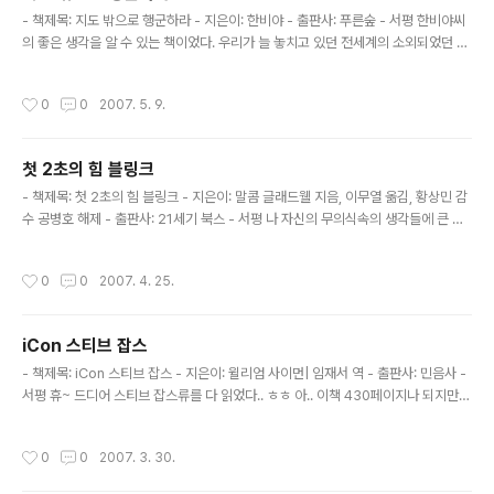
글 내용
문서와 같은 파일의 경우 CVS에서 관리하..
- 책제목: 지도 밖으로 행군하라 - 지은이: 한비야 - 출판사: 푸른숲 - 서평 한비야씨
의 좋은 생각을 알 수 있는 책이었다. 우리가 늘 놓치고 있던 전세계의 소외되었던 사
람들에 대한 새로운 생각을 할 수 있었으며 그들이 현재 살고 있는 모습과 그렇게 살
게 된 근본적인 원인에 대하여 생각할 수 있게 되었다. 특히 자본주의에 대한 몇가지
작성시간
0
0
2007. 5. 9.
날카로운 지적이 마음에 남았다. 아주 가난한 곳에 밀가루가 없어 굵어 죽는 사람이
있는가 하면 큰 창고에 밀가루를 가득 가득 쌓아 놓고 있는 상인이 있다. 이 상인은 주
변 사람들이 죽는 것과 아무 상관없이 자신의 이윤을 위하여 창고에 밀가루를 가득
첫 2초의 힘 블링크
가득 쌓아 두고 큰 이윤을 남기면서 밀가루를 팔고 있는 것이다. 이것이 우리가 옭다
글 내용
고 믿고 있는 자본주의의 어두운 면이다. ..
- 책제목: 첫 2초의 힘 블링크 - 지은이: 말콤 글래드웰 지음, 이무열 옮김, 황상민 감
수 공병호 해제 - 출판사: 21세기 북스 - 서평 나 자신의 무의식속의 생각들에 큰 관
심을 가지고 있지 못하였다. 간혹 갑자기 드는 생각들을 무시하곤 하였다. 하지만 돌
이켜 생각해보면 무의식속에서 갑자기 나타난 생각들은 대부분 올았으며 그런 생각
작성시간
0
0
2007. 4. 25.
들이 나 자신을 지키기 위한 블링크 였음을 이 책을 통하여 알 수 있었다. 나는 나 자
신의 목소리에 무심하였던 것이다. 하지만 블링크를 읽으면서 이러한 무의식속의 생
각들이 맞을 확율이 매우 높으며 블링크를 잘 활용하는 것이 매우 중요하다는 것을
iCon 스티브 잡스
알 수 있었다. 앞으로 나는 나 자신의 목소리! 즉 블링크를 놓치지 않고 나 자신의 목
글 내용
소리에 귀를 기울여 삶의 판단을 더욱 효과적..
- 책제목: iCon 스티브 잡스 - 지은이: 윌리엄 사이먼| 임재서 역 - 출판사: 민음사 -
서평 휴~ 드디어 스티브 잡스류를 다 읽었다.. ㅎㅎ 아.. 이책 430페이지나 되지만
정작 쓸만한 독서평은 거의 없는것 같다. 소득이 있다면 스티브잡스가 이렇게 사는
사람이구나.. 정말 행운아에 기회만 노리는 사기꾼적인 사람이구나.. 과연 매킨토시
작성시간
0
0
2007. 3. 30.
를 위하여 이사람이 한 노력들은 올바른 것이었을까? 넥스트에서는 그는 비전을 제
시하였는가? 픽사에서 그의 역활을 무었이었는가? 다시 애플로 돌아와서 그가 정말