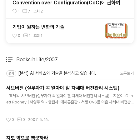
Convention over Configuration(CoC)에 관하여
1
7
조회
2
기업이 원하는 변화의 기술
0
1
조회
1
Books in Life/2007
분류 전체보기
주요 글 목록
[분석] AI 서비스와 기술을 분석하고 있습니다.
모두보기
공지
서브버전 (실무자가 꼭 알아야 할 차세대 버전관리 시스템)
글 내용
- 책제목: 서브버전 (실무자가 꼭 알아야 할 차세대 버전관리 시스템) - 지은이: Garr
ett Rooney | 허영주 역 - 출판사: 에이콘출판 - 서평 CVS를 이은 차세대 버전관
리시스템의 새로운 면모를 볼 수 있는 좋은 책이었다. 사실 CVS는 몇가지 단점을 가
지고 있었지만 버전관리를 위한 마땅한 시스템을 찾지못하고 있었다. 여러 오픈소스
작성시간
0
0
2007. 5. 16.
진영에서 서브버전을 통한 프로젝트의 버전관리를 하고 있었다는 것을 익히 알고 있
었지만 나는 아직도 CVS를 통한 버전관리를 당연한 것으로 생각하며 사용하고 있었
다. 하지만 책에서도 지적한 바와 같이 시대가 지남에 따라 관리해야 하는 파일의 종
지도 밖으로 행군하라
류나 프로젝트 특성에 맞는 버전관리 시스템의 필요성이 절실한 것이 사실이다. 특히