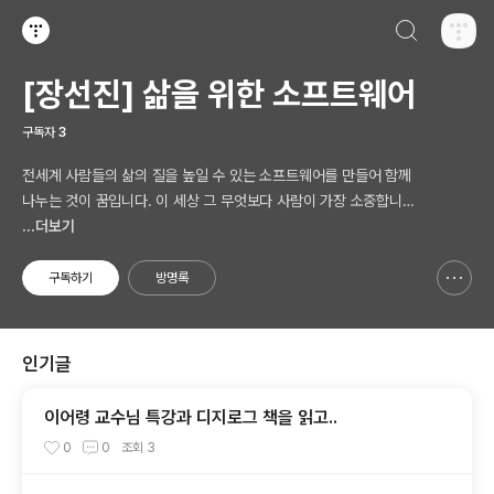
검색하기
티스토리
[장선진] 삶을 위한 소프트웨어
구독자
3
전세계 사람들의 삶의 질을 높일 수 있는 소프트웨어를 만들어 함께
나누는 것이 꿈입니다. 이 세상 그 무엇보다 사람이 가장 소중합니다.
AI 시대의 새로운 Software 를 생각합니다.
...더보기
구독하기
방명록
신고하기 레이어
열기
인기글
이어령 교수님 특강과 디지로그 책을 읽고..
0
0
조회
3