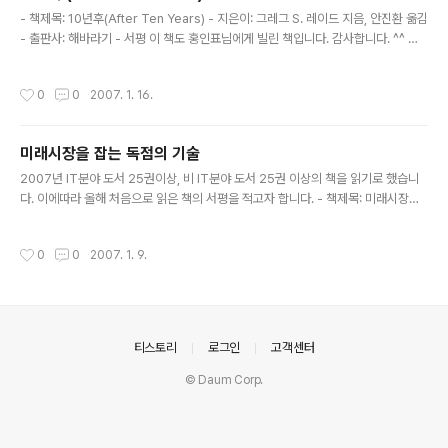
글 내용
입니다. ..
- 책제목: 10년후(After Ten Years) - 지은이: 그레그 S. 레이드 지음, 안진환 옮김
- 출판사: 해바라기 - 서평 이 책도 홍인표님에게 빌린 책입니다. 감사합니다. ^^ 오
스카라는 아이가 성장하면서 자신이 원하는 출판사를 하기까지 과정이 주요 줄거리
입니다.. 여기서 멘토인 로이가 전해주는 시기 적절한 멘토링이 오스카의 인생에서
작성시간
0
0
2007. 1. 16.
아주 중요한 역활을 하게 됩니다. 따라서 이 책의 가장 좋은 서평은 역시 멘토인 로이
가 전해주는 카드의 내역을 정리하는 것입니다. 아래는 그 카드의 내용입니다. - 실행
에 옮기는 순간 꿈은 이루어 진다. Dreams are realities on which you have
미래시장을 잡는 독점의 기술
n't yet taken ACTION. - 절대 포기하지 말라! 포기하면 안되는 경우가 두가..
글 내용
2007년 IT분야 도서 25권이상, 비 IT분야 도서 25권 이상의 책을 읽기로 했습니
다. 이에따라 올해 처음으로 읽은 책의 서평을 적고자 합니다. - 책제목: 미래시장을
잡는 독점의 기술 - 지은이: 밀랜드 M.레레 지음, 권성희 옮김, 이상건 감수 - 출판사:
흐름출판 - 서평 홍인표님에게 이 책을 빌려서 읽게 되었습니다. 개인적으로 기술서
작성시간
0
0
2007. 1. 9.
적도 읽고 있어서 출퇴근하면서, 아니면 집에서 시간이 날때 마다 조금씩 일어서 생
각보다 읽는데 시간이 많이 걸렸습니다. 기업들은 자신들의 상품으로 이윤을 얻는 것
을 지속가능한 경쟁우위를 점하고 있다고 생각하기 쉽습니다. 하지만 단지 지속가능
한 경쟁우위로는 기업들의 성공을 전혀 설명할 수 없습니다. 기업들이 자신들의 상품
을 통하여 이윤을 얻는것은 대부분 독점 상품을..
의안내
티스토리
로그인
고객센터
© Daum Corp.