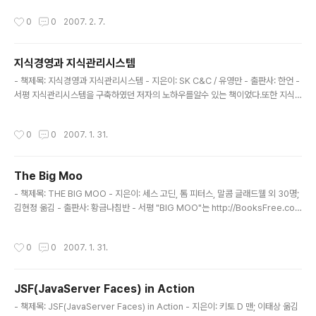
운 존재이다. 모든 사람들이 오늘도 웹 페이지를 통하여 자신이 원하는 정보를 취득
작성시간
0
0
2007. 2. 7.
하고 있지만, 웹을 단지 정보를 전달하는 매체라고 보기는 어렵다. 웹은 이미 우리의
생활을 바꾸어 놓은 사회이다. 이러한 웹의 진화에 대한 명쾌한 답을 내린것이 웹진
화론이다. 우메다 모치오.. 사실 저자가 일본인이라 그리 큰 메시지가 없을 것 같았다.
지식경영과 지식관리시스템
하지만 내 예상은 기우였다. 우메다 모치오는 치프혁명(Cheap Revolution), 인터
글 내용
넷(Internet), 오..
- 책제목: 지식경영과 지식관리시스템 - 지은이: SK C&C / 유영만 - 출판사: 한언 -
서평 지식관리시스템을 구축하였던 저자의 노하우를알수 있는 책이었다.또한 지식
관리시스템에 있어서 실제 구축시 가장 중요한 점들에 대한 이해를 할 수 있었다. 한
가지 아쉬운 점은 지식경영에 대한 조금더 구체적인 체계와 직접적으로 시스템에서
작성시간
0
0
2007. 1. 31.
가장 중요한 부분과 부족한 부분 및 부족한 부분을 SK C&C만의 노하우로 향상시키
는 노력등에 대한 내용이 구체적이지 못하였다는 점이다.
The Big Moo
글 내용
- 책제목: THE BIG MOO - 지은이: 세스 고딘, 톰 피터스, 말콤 글래드웰 외 30명;
김현정 옮김 - 출판사: 황금나침반 - 서평 "BIG MOO"는 http://BooksFree.co.k
r 에서 처음으로 북크로싱을 한 책입니다. 이 책을 읽으면서 변화를 두려워하지 않고
더욱 변화에 대응하기 위하여서는 우리는 리마커블(Remarkable)해져야 한다는
작성시간
0
0
2007. 1. 31.
것을 깨달았습니다. 우선 책의 제목인 "BIG MOO"란 보랏빛 소를 뛰어넘어 시장의
판도를 바꾸어 놓을 수 잇는 리마커블한 혁신을 의미합니다. 그렇다면 리마커블(Re
markable) 이란 무었일까요? 리마커블은 남다른 존재가 되는 것을 두려워하지 않
JSF(JavaServer Faces) in Action
는 것입니다. 끊임없이 아이디어를 생각해내는 것입니다. 가치있는것을 찾아내고 그
글 내용
것으로 세상을 변..
- 책제목: JSF(JavaServer Faces) in Action - 지은이: 키토 D 맨; 이태상 옮김