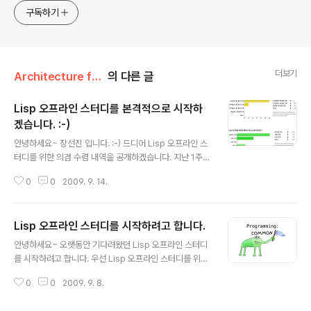
구독하기
더보기
Architecture for Software/Lisp
의 다른 글
Lisp 오프라인 스터디를 본격적으로 시작하
겠습니다. :-)
글 내용
안녕하세요~ 장선진 입니다. :-) 드디어 Lisp 오프라인 스
터디를 위한 의겸 수렴 내역을 공개하겠습니다. 지난 1주일
간 http://spreadsheets.google.com/viewform?f
0
0
2009. 9. 14.
ormkey=dDVDSFg4WkJOcU5UQzFSZnFXN1lSe
EE6MA 에서 Lisp 관련 오프라인 스터디를 의한 의견 수
렴을 하였습니다. 이번 의견 수렴에는 현재까지 총 14분이
Lisp 오프라인 스터디를 시작하려고 합니다.
본 의견 수렴에 참여해주셨습니다. 그리고 10분이나 Lisp
글 내용
오프라인 스터디에 참여해주신다고 의견을 주셨습니다. 올
안녕하세요~ 오랫동안 기다려왔던 Lisp 오프라인 스터디
레~ ;-) 매우 경이적입니다. 아마 첫 의견 수렴 결과를 기억
를 시작하려고 합니다. 우선 Lisp 오프라인 스터디를 위한
하시는 분들께서는 본 결과가 매우 의미있다는 것을 익히
의견 수렴을 하고 있습니다. 아래 링크로 가셔서 Lisp 오프
알고 계실 것입니다. 왜냐하면 Lisp 오프라인 스터디를 위
0
0
2009. 9. 8.
라인 스터디를 위한 의견을 남겨주세요~ http://spreads
한 1차 의견 수렴때에는 적극적으로 오프..
heets.google.com/embeddedform?key=t5CHX