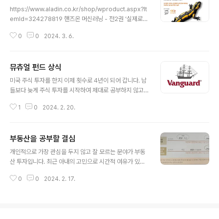
글 내용
자의 역활 PM(제품 관리자, Product Manager)은 자신
https://www.aladin.co.kr/shop/wproduct.aspx?It
의 팀이 뛰어난 제품을 출시할 수 있도록 책임지는 사람이
emId=324278819 핸즈온 머신러닝 - 전2권 ‘실제로
다. PM은 비전과 전략을 세워야 한다. 성공을 정의하는 사
머신러닝을 구현하면서 학습한다’는 목표를 더욱 효과적으
람이자 동시에 결정을 내리는 사람이 바로 PM이다. PM은
0
0
2024. 3. 6.
로 달성할 수 있도록 복잡한 주제를 구조화하고 난이도에
기술, 비즈니스, 디자인이 서로 만나..
따라 순차적으로 학습할 수 있게 개선했다. 또한 누구나 쉽
게 이 www.aladin.co.kr 그동안 Lisp 시절부터 알고 있
뮤츄얼 펀드 상식
던 ML 등에 대한 지식을 정리할 필요성을 느끼고 점 두껍
글 내용
지만 Keras, TensorFlow 까지 정리할 겸 이 책을 읽습
미국 주식 투자를 한지 이제 횟수로 4년이 되어 갑니다. 남
니다. 참고로 AI(Artificial Intelligence)라는 용어는 Lis
들보다 늦게 주식 투자를 시작하여 제대로 공부하지 않고
p 이란 프로그래밍 언어의 아버지이자 인공지능에 대하여
투자를 하다 보니, 사실 적자를 보고 있습니다. 다양한 주식
연구하였던 존 매카시(John MacCarthy)가 처음 만든 용
1
0
2024. 2. 20.
투자에 관한 서적 읽고 있지만 뮤추얼 펀드 상식을 여러모
어입니다..
로 제대로된 장기 투자를 해야 하는 이유를 설명한 책입니
다. https://www.aladin.co.kr/shop/wproduct.asp
부동산을 공부할 결심
x?ItemId=117666248 뮤추얼 펀드 상식 저자 존 보글
글 내용
은 인덱스 펀드의 창시자이자 세계에서 가장 큰 뮤추얼 펀
개인적으로 가장 관심을 두지 않고 잘 모르는 분야가 부동
드 회사인 뱅가드 그룹의 설립자로 인덱스 펀드와 낮은 수
산 투자입니다. 최근 아내의 고민으로 시간적 여유가 있을
수료로 금융의 혁신을 이룩했다. 주식시장은 이길 수 있는
때 부동산 투자에 대해서도 공부하고자 책을 한권 펼쳤습
게임 www.aladin.co.kr 미국 주식을 장기 투자해야 하는
0
0
2024. 2. 17.
니다. 개인의 모든 투자는 결국 투자 후 충분한 시간을 버텨
이유를 알고 싶다면 반드시 이 책을 한번 읽어..
내야 이길 수 있는데, 이 때 버티는 힘이 바로 공부의 크기
인것 같습니다. 남의 말만듣고 자신의 공부와 검증없이 투
자한다면 결국 버틸 수 없게되어 투자를 중도에 포기하게