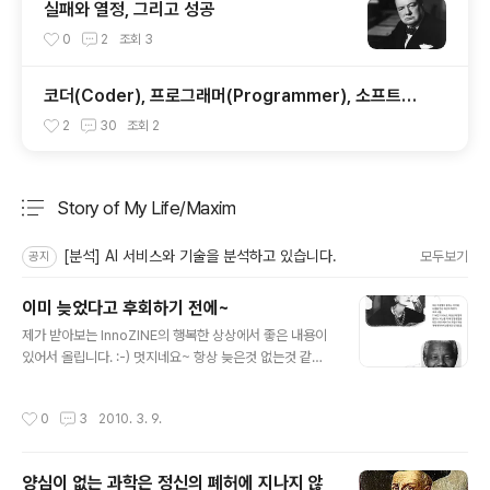
실패와 열정, 그리고 성공
0
2
조회
3
코더(Coder), 프로그래머(Programmer), 소프트웨
어 아키텍트(Software Architect), 그리고 구루(Gur
2
30
조회
2
u)
Story of My Life/Maxim
분류 전체보기
주요 글 목록
[분석] AI 서비스와 기술을 분석하고 있습니다.
모두보기
공지
이미 늦었다고 후회하기 전에~
글 내용
제가 받아보는 InnoZINE의 행복한 상상에서 좋은 내용이
있어서 올립니다. :-) 멋지네요~ 항상 늦은것 없는것 같습
니다. ;-)
작성시간
0
3
2010. 3. 9.
양심이 없는 과학은 정신의 폐허에 지나지 않