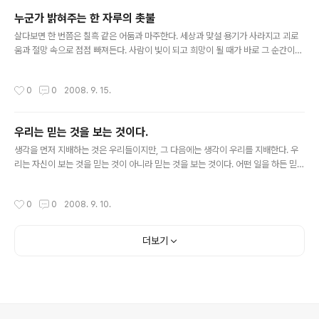
누군가 밝혀주는 한 자루의 촛불
글 내용
살다보면 한 번쯤은 칠흑 같은 어둠과 마주한다. 세상과 맞설 용기가 사라지고 괴로
움과 절망 속으로 점점 빠져든다. 사람이 빛이 되고 희망이 될 때가 바로 그 순간이다.
그리고 그 사람을 구원해 줄 유일한 밧줄은 사랑이다. 당신의 주위에 그런 사람이 있
다면 주저 말고 사랑을 표현하라. - 한창욱, '설득의 달인'에서 -
작성시간
0
0
2008. 9. 15.
우리는 믿는 것을 보는 것이다.
글 내용
생각을 먼저 지배하는 것은 우리들이지만, 그 다음에는 생각이 우리를 지배한다. 우
리는 자신이 보는 것을 믿는 것이 아니라 믿는 것을 보는 것이다. 어떤 일을 하든 믿음
만큼 성공한다. 생각이 우리의 태도와 행동을 결정하고 그것들은 다시 성공과 실패를
결정한다. - 브라이언 트레이시
작성시간
0
0
2008. 9. 10.
더보기