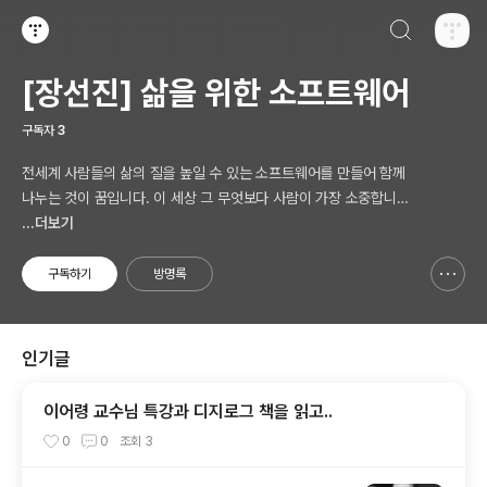
검색하기
티스토리
[장선진] 삶을 위한 소프트웨어
구독자
3
전세계 사람들의 삶의 질을 높일 수 있는 소프트웨어를 만들어 함께
나누는 것이 꿈입니다. 이 세상 그 무엇보다 사람이 가장 소중합니다.
AI 시대의 새로운 Software 를 생각합니다.
...더보기
구독하기
방명록
신고하기 레이어
열기
인기글
이어령 교수님 특강과 디지로그 책을 읽고..
0
0
조회
3