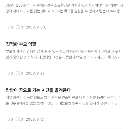
글 내용
성공의 25%는 "나는 원하는 것을 소유할만한 가치가 있는 사람이다"라는 의미의 긍
정적 자아 이미지를 갖는 것이고, 25%는 목표를 달성할 수 있다고 믿는 I CAN 정신
이다. 또 다른 25%는 자신이 원하는 바를 구체적으로 정확히 아는 것이고, 나머지 2
5%는 생각을 실행에 옮기는 추진력이다. - 스튜어트 골드 스미스
작성시간
0
0
2008. 9. 30.
진정한 부모 역할
글 내용
부모가 자녀의 인생에 남겨 줄 수 있는 최고의 유산은 좋은 습관이다 그리고 그 못지
않게 중요한 것이 하나 더 있다면 그것은 따뜻한 추억일 것이다. - 시드니 해리스 -
작성시간
0
0
2008. 9. 29.
땀만이 꿈으로 가는 계단을 올려준다
글 내용
매일 정신이 아득할 정도로 많은 시간을 연습에 쏟고 나면 이상한 능력이 생긴다. 다
른 선수들에게는 없는 능력이 생긴다. 예를들면 투수가 공을 던지기 전부터 그 공이
커브냐, 직구냐를 알 수 있게 된다. 그리고 날아오는 공이 수박덩어리처럼 크게 보이
게 된다. - 행크 아론 (미국 홈런타자)
작성시간
0
0
2008. 9. 17.