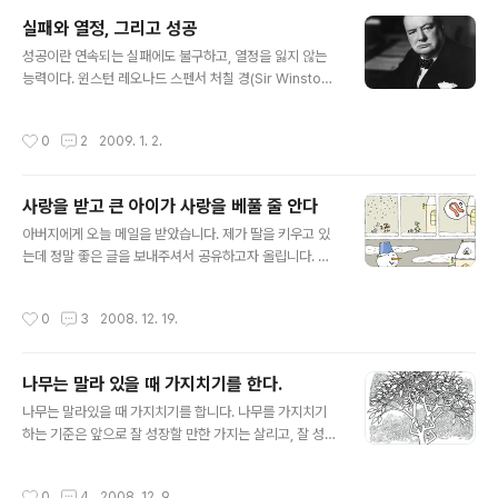
을 다니던 시절, “어떻게 하면 과학계에서 발자취를 남길
실패와 열정, 그리고 성공
수 있을까요?”라는 아인슈타인의 질문에 지도교수였던 수
글 내용
학자 민코프스키는 대답대신 엉뚱한 길로 안내했습니다.
성공이란 연속되는 실패에도 불구하고, 열정을 잃지 않는
“선생님, 혹시 엉뚱한 길로 들어오신 것 아닙니까?”라는 물
능력이다. 윈스턴 레오나드 스펜서 처칠 경(Sir Winston
음에 민코프스키 교수가 답한 것이 바로 위 내용입니다. 우
Spencer Churchil, 1874~1965) 계속 되는 실패를 열
리는 아무도 가지 않은 길을 두려워합니다. 그러나 확실한
정을 가지고 이겨낼때 값진 성공이 이루어 진다고 생각합
작성시간
0
2
2009. 1. 2.
길은 안..
니다. 제가 알기로 윈스천 처칠도 어렸을때는 꽤나 실패를
많이 한 분으로 알고 있습니다. 대기만성이란 말이 있듯이
열정을 가지고 도전하다 보면 분명히 좋은 결과가 있을 것
사랑을 받고 큰 아이가 사랑을 베풀 줄 안다
입니다. 인도나 베트남, 그리고 필리핀의 개발자들이 그 나
글 내용
라의 어려움을 이겨내고 열정을 가지고 전 세계에 도전하
아버지에게 오늘 메일을 받았습니다. 제가 딸을 키우고 있
고 있습니다. 우리나라 개발자들도 이 어려움을 열정을 가
는데 정말 좋은 글을 보내주셔서 공유하고자 올립니다. 스
지고 이겨내어 전 세계로 나아갔으면 좋겠습니다. 저도 마
노우맨이 생각나네요 :) 아이에게 사랑을 표현하는 것은 아
찬가지구요 :-)
무리 많이 해도 지나치지 않는다. 안아주기, 뽀뽀해주기, 좋
작성시간
0
3
2008. 12. 19.
아한다고 말하기, 사랑한다고 말하기 등 가능한 한 자주 사
랑을 표현하자. 사랑을 받고 큰 아이가 사랑을 베풀 줄 안
다. 아버지 감사합니다. :-)
나무는 말라 있을 때 가지치기를 한다.
글 내용
나무는 말라있을 때 가지치기를 합니다. 나무를 가지치기
하는 기준은 앞으로 잘 성장할 만한 가지는 살리고, 잘 성장
하지 못할 가지를 제거하는 것입니다. 따라서 생존을 위하
여 노력하기보다는 성장을 위하여 노력하여야 합니다. 1 ht
작성시간
0
4
2008. 12. 9.