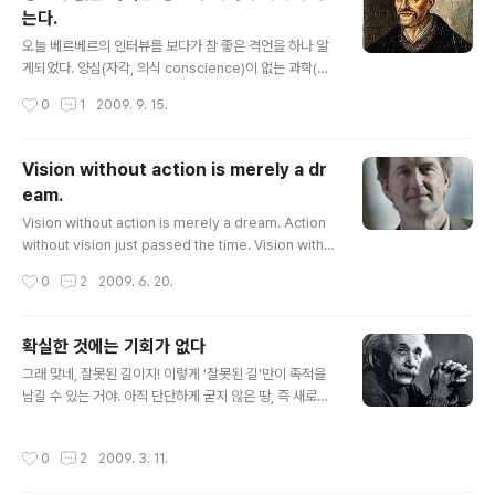
는다.
글 내용
오늘 베르베르의 인터뷰를 보다가 참 좋은 격언을 하나 알
게되었다. 양심(자각, 의식 conscience)이 없는 과학(앎
science)은 정신의 폐허에 지나지 않는다. Science wit
작성시간
0
1
2009. 9. 15.
hout conscience is the soul's perdition. 프랑수아
라블레 François Rabelais 프랑수아 라블레가 살았던 1
6세기에도 새로운 과학 발전에 대한 심각한 고민을 하고
Vision without action is merely a dr
있었던것 같다. 사실 우리가 현재 최고의 과학이라고 알고
eam.
있는 것들은 미래의 후손들의 입장에서는 상식에 지나지
글 내용
않는 사실일 수도 있으며, 우리가 선조들의 잘못된 상식이
Vision without action is merely a dream. Action
나 지식을 비웃듯이 그들도 우리의 잘못된 상식과 지식을
without vision just passed the time. Vision with a
비웃을 수 있을 것 같다. 하지만, 양심은 변하지 않은 가치
ction can change the world. Joel A. Barker 비전
작성시간
0
2
2009. 6. 20.
이며, 과학이 아무리 발전한다고 하더라..
은 있으나 실천하지 않으면 꿈에 불과하다. 비전 없는 실천
은 시간만 낭비할 뿐이다. 실천하는 비전은 세상을 변화시
킬 수 있다. 조엘 베이커 제가 좋아하는 글입니다. 예전에
확실한 것에는 기회가 없다
알고 있었는데, 오늘 공개소프트웨어 공모전 1차 기술세미
글 내용
그래 맞네, 잘못된 길이지! 이렇게 '잘못된 길'만이 족적을
나의 자료에서 본 순간 제 블로그에 남겨야 겠다는 생각이
남길 수 있는 거야. 아직 단단하게 굳지 않은 땅, 즉 새로운
들어서 옮겼습니다. 이제 본격적으로 실천해야 할 때입니
분야로 가야만 깊은 발자국을 남길 수 있다네. 이미 단단하
다. 참고로 번역은 제가 했습니다. :-)
게 굳은 땅, 그러니까 많은 사람들이 수없이 거쳐 간 곳에는
작성시간
0
2
2009. 3. 11.
발자국이 찍히지 않아" 윤태익, ‘뜻길돈’에서 1898년 아인
슈타인(Albert Einstein)이 스위스 취리히 국립공과대학