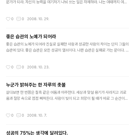
문가가 되라. 자신의 능력을 여기저기 나눠 쓰는 일은 자제하라. 나는 여태까지 여러
가지 일에 손대는 사람이 돈을 많이 버는 것을 거의 보지 못했다. - 앤드류 카네기 (철
강왕)
작성시간
0
0
2008. 10. 29.
좋은 습관의 노예가 되어라
글 내용
좋은 습관의 노예가 되어라 진실로 실패한 사람과 성공한 사람의 차이는 단지 그들의
습관에 있다. 좋은 습관은 모든 성공의 열쇠이다. 나쁜 습관은 실패로 가는 문이다. 그
러므로 무엇보다 우리가 지켜야 할 제 1법칙은 좋은 습관을 만들어 좋은 습관의 노예
가 되는 것이다. - 오그 만디노, ‘이 세상에서 가장 위대한 세일즈맨의 비밀’에서
작성시간
0
0
2008. 10. 23.
누군가 밝혀주는 한 자루의 촛불
글 내용
살다보면 한 번쯤은 칠흑 같은 어둠과 마주한다. 세상과 맞설 용기가 사라지고 괴로
움과 절망 속으로 점점 빠져든다. 사람이 빛이 되고 희망이 될 때가 바로 그 순간이다.
그리고 그 사람을 구원해 줄 유일한 밧줄은 사랑이다. 당신의 주위에 그런 사람이 있
다면 주저 말고 사랑을 표현하라. - 한창욱, '설득의 달인'에서 -
작성시간
0
0
2008. 10. 7.
성공의 75%는 생각에 달려있다.