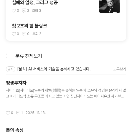
실패와 열정, 그리고 성공
0
2
조회
3
첫 2초의 힘 블링크
0
0
조회
2
분류 전체보기
주요 글 목록
[분석] AI 서비스와 기술을 분석하고 있습니다.
모두보기
공지
평생투자자
글 내용
자이바츠(자이바쓰)일본의 재벌(財閥)을 뜻하는 일본어, 소유와 경영을 분리하지 않
고 피라미드식 소유 구조를 가지고 있는 기업 집단자이바쓰는 메이지유신 시기부터
제2차 세계대전 이전까지 일본 경제의 상당 부분을 장악했던, 한 가문을 중심으로 한
대규모의 수직 통합 기업 집단 한국이 마주할 장기 트렌드한국 재벌은 AI 투자에도
작성시간
0
1
2025. 11. 13.
무능하고 중국 부상에도 속수 무책근본적으로 기업 거버넌스가 후진적이기 대문물
적분할, 대규모 자회사, 유상증자, 자회사 상장 등을 통해서 자본을 끌어모으지만 사
업이 조금만 잘되면 과실을 공유하지 않고 주주의 신뢰를 배신하여 투자를 위한 큰
돈의 속성
자본을 모을 수 없는 구조각 재벌 기업마다 막대한 현금과 투자 부동산을 보유한 채