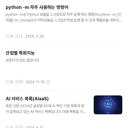
정'을 거칩니다. 이를 통해 복잡하고 다단계적인 문제 해결, 코딩, 과학적 추론 등 고
python -m 자주 사용하는 명령어
차원적인 작업에서 뛰어난 성능을 보입니다. AI 추론 모델의 핵심 특징AI 추론 모델
글 내용
은 다음과 같은 주요 특징을 가지고 있습니다..
python -m은 Python 모듈을 스크립트로 자주 실행 하는 명령어 python -m [인
자들]-m : module의 약자모듈을 스크립트처럼 실행 할 수 있게 해줌모듈 내부의 _
_main__.py 파일이 실행됨주요 내장 모듈들1. http.server - 간단한 웹 서버# 현
재 디렉토리를 웹 서버로 실행python -m http.server 8000# 특정 디렉토리 지
작성시간
0
2
2025. 7. 28.
정python -m http.server 8000 --directory /path/to/dir 2. venv - 가상
환경 생성# 가상 환경 생성python -m venv myenv# 가상 환경 활성화# Wind
ows: myenv\Scripts\activate# Unix: source myenv/bin/activate 3. pi
산업별 특화지능
p..
글 내용
보호되어 있는 글입니다.
작성시간
0
0
2024. 11. 19.
AI 서비스 목록(AIaaS)
글 내용
포춘 선정 2024년 글로벌 50대 AI 혁신 기업 목록과 제
가 살펴보고 있는 AI 서비스 목록입니다. 아래 목록을 기준
으로 AI 서비스를 분석하고자 합니다. 아래 목록 중 링크가
있는 것은 제가 분석한 기업 및 서비스 입니다. Abnormal
작성시간
0
0
2024. 4. 11.