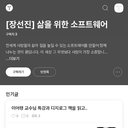
검색하기
티스토리
[장선진] 삶을 위한 소프트웨어
구독자
3
전세계 사람들의 삶의 질을 높일 수 있는 소프트웨어를 만들어 함께
나누는 것이 꿈입니다. 이 세상 그 무엇보다 사람이 가장 소중합니다.
AI 시대의 새로운 Software 를 생각합니다.
...더보기
구독하기
방명록
신고하기 레이어
열기
인기글
이어령 교수님 특강과 디지로그 책을 읽고..
0
0
조회
3