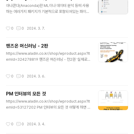
글 내용
아나콘다(Anaconda)란 ML이나 데이터 분석 등에 사용
하는 여러가지 패키지가 기본적으로 포함되어있는 파이썬
무료 배포판 으로 Windows 에서 쉽게 Jupiter Notebo
ok과 같은 파이썬 개발 환경을 구성할 수 있습니다. http
작성시간
0
0
2024. 3. 7.
s://www.anaconda.com/ Unleash AI Innovation a
nd Value | Anaconda Accelerate growth efficien
tly for everyone with the AI and data science ex
핸즈온 머신러닝 - 2판
perts. www.anaconda.com 만약 Windows 환경에
글 내용
서 Python 개발을 한다면 pip 사용이 쉽지 않으므로 아나
https://www.aladin.co.kr/shop/wproduct.aspx?It
콘다 사용을 강력히 권장합니다. 위의 사이트에서 아나콘
emId=324278819 핸즈온 머신러닝 - 전2권 ‘실제로
다 배포판을 다운로드 받아 설치하시기 ..
머신러닝을 구현하면서 학습한다’는 목표를 더욱 효과적으
로 달성할 수 있도록 복잡한 주제를 구조화하고 난이도에
작성시간
0
0
2024. 3. 6.
따라 순차적으로 학습할 수 있게 개선했다. 또한 누구나 쉽
게 이 www.aladin.co.kr 그동안 Lisp 시절부터 알고 있
던 ML 등에 대한 지식을 정리할 필요성을 느끼고 점 두껍
PM 인터뷰의 모든 것
지만 Keras, TensorFlow 까지 정리할 겸 이 책을 읽습
글 내용
니다. 참고로 AI(Artificial Intelligence)라는 용어는 Lis
https://www.aladin.co.kr/shop/wproduct.aspx?It
p 이란 프로그래밍 언어의 아버지이자 인공지능에 대하여
emId=53127202 PM 인터뷰의 모든 것 어떻게 하면 스
연구하였던 존 매카시(John MacCarthy)가 처음 만든 용
타트업이나 대기업에서 제품 관리 역할에 안착할 수 있는
어입니다..
지 깊이 있게 설명하며, 모호한 역할인 PM(제품 관리자/프
작성시간
0
0
2024. 3. 4.
로그램 관리자)이 회사마다 어떻게 다른지, PM이 되기 위
해서는 www.aladin.co.kr PM에 대해서 더 정확하게 명