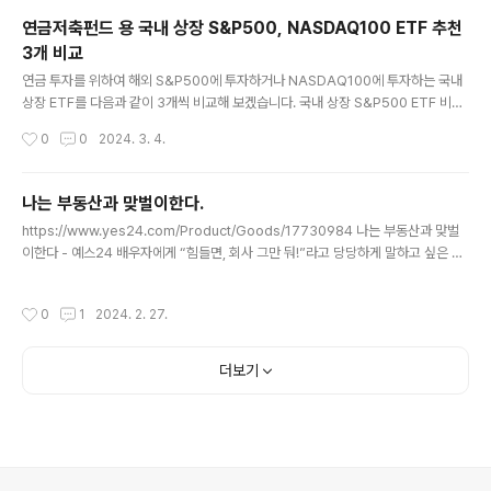
확하게 정의하고 싶어서 읽기 시작한 책입니다. 제품 관리
연금저축펀드 용 국내 상장 S&P500, NASDAQ100 ETF 추천
자의 역활 PM(제품 관리자, Product Manager)은 자신
3개 비교
의 팀이 뛰어난 제품을 출시할 수 있도록 책임지는 사람이
글 내용
다. PM은 비전과 전략을 세워야 한다. 성공을 정의하는 사
연금 투자를 위하여 해외 S&P500에 투자하거나 NASDAQ100에 투자하는 국내
람이자 동시에 결정을 내리는 사람이 바로 PM이다. PM은
상장 ETF를 다음과 같이 3개씩 비교해 보겠습니다. 국내 상장 S&P500 ETF 비교
기술, 비즈니스, 디자인이 서로 만나..
수수료 면에서는 KBSTAR 가 가장 저렴하였지만 아직 순자산 규모가 적다. KODE
작성시간
0
0
2024. 3. 4.
X의 경우 분배금을 자동으로 재 투자하는 TR 형태로 운영되어 연금용으로 더 좋다.
순자산 규모에서는 역시 TIGER가 가장 많다. KBSTAR 미국 S&P500 https://w
ww.kbstaretf.com/prod/finderDetail/44B3 TIGER 미국 S&P 500 http
나는 부동산과 맞벌이한다.
s://www.tigeretf.com/ko/product/search/detail/index.do?ksdFund=K
글 내용
https://www.yes24.com/Product/Goods/17730984 나는 부동산과 맞벌
R7360750004 KODEX 미국 S&P500 T..
이한다 - 예스24 배우자에게 “힘들면, 회사 그만 둬!”라고 당당하게 말하고 싶은 모
든 직장인을 위하여 부자 아빠를 두지 못한 대한민국 맞벌이 직장인들이 가장 두려워
하는 건, 배우자의 실직이 아닐까?내 집 www.yes24.com 전세금은 최고의 지렛
작성시간
0
1
2024. 2. 27.
대 모든 대출에는 이자가 있다. 하지만 전세금에는 이자가 없다. 이 사실을 명심하라.
무이자로 세입자의 돈을 빌려 레버리지를 얻을 수 있다. 소액으로 투자해서 큰 돈을
벌고 싶다면, 레버리지를 적절히 이용할 줄 알아야 한다. 제테크 목표 명확히 설정한
더보기
목표가 없으면, 우리는 사소한 일상을 충실히 살다가 결국 그 일상의 노예가 되고 만
다. 의 작가, 로버트 하인..