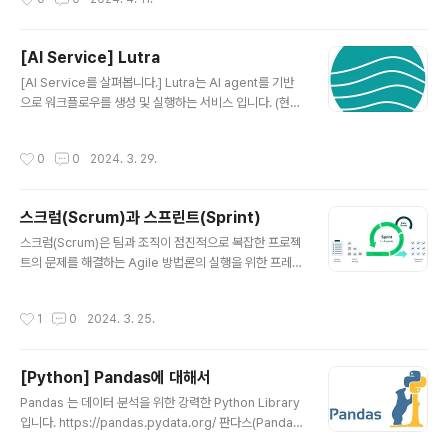
Security 앱노멀 시큐리티 Absci 앱사이 Adept AI 어
뎁트 AI Adobe 어도비 Aligned AI 얼라인드 AI Align
ment Research Center (ARC) 얼라인먼트 리서치 센
[AI Service] Lutra
터 Anthropic 앤스로픽 Anyscale 애니스케일 Baidu
글 내용
바이두 Bloomberg 블룸버그 Cerebras 세레브라스 C
[AI Service를 살펴봅니다.] Lutra는 AI agent를 기반
haracter.AI 캐릭터.AI Cohere 코히어 Conjecture 컨
으로 워크플로우를 생성 및 실행하는 서비스 입니다. (현재
젝처 C3.ai Databricks 데이터브릭스 Ele..
개발 중) https://lutra.ai/ Lutra에 대한 소개 동영상은 ht
tps://youtu.be/utkX4MWZ5aE?si=rSwxE-DNYHa
작성시간
0
0
2024. 3. 29.
Pvsiv 에서 확인할 수 있습니다. AI Workflow에 대해서
만약 IFTTT나 Zapier를 사용해본 분이라면 다양한 클라
우드 서비스를 연동하여 업무를 자동화하는 것이 얼마나
스크럼(Scrum)과 스프린트(Sprint)
유용한지 잘 알고 있을 것입니다. 하지만 문제는 각 클라우
글 내용
드 서비스의 연동이 생각보다 쉽지 않다는 것입니다. 만약
스크럼(Scrum)은 팀과 조직이 점진적으로 복잡한 프로젝
Zapier로 Google Gmail 에 있는 첨부파일을 Dropbo
트의 문제를 해결하는 Agile 방법론의 실행을 위한 프레임
x에 자동으로 옮기려면 Zap을 생성하면서 각각 인증해야
워크입니다. 스크럼을 실행하기 위하여 백로그를 정의하
하고 각 ..
고, 백로그를 일정 기간동안 해결하는 주기를 스프린트(Sp
작성시간
1
0
2024. 3. 25.
rint)라고 합니다. 더 자세한 내용은 https://scrumguid
es.org/ 에서 찾아볼 수 있습니다. 한글로는 https://ww
w.atlassian.com/ko/agile/scrum/sprints 에서 자세
[Python] Pandas에 대해서
하게 확인할 수 있습니다. 스크럼이 중요하기 보다 우리 팀
글 내용
이 우리가 일을 잘 할 수 있는 방법을 정의할 때 모두가 공
Pandas 는 데이터 분석을 위한 강력한 Python Library
통적으로 이해할 수 있는 생각의 프레임워크가 필요하고,
입니다. https://pandas.pydata.org/ 판다스(Pandas)
그 프레임워크 중 하나가 스크럼(Scrum)이라고 생각 합니
에 대해서 Pandas는 R을 모티브로 만들어진 파이썬 라이