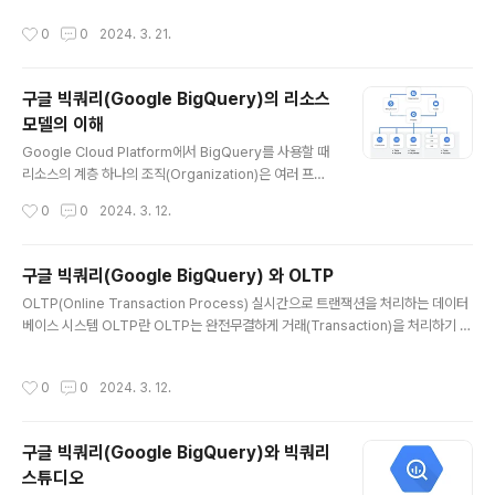
다. 우리는 빠르고 경량하게 일을 해결..
브러리입니다. Pandas의 주요 기능 데이터 저장: 2차원
작성시간
0
0
2024. 3. 21.
데이터를 저장하고 조작하기 위한 DataFrame 및 1차원
데이터를 저장하기 위한 Series 자료구조 제공 데이터 불
러오기/내보내기: CSV, Excel, SQL, JSON 등 다양한 형
구글 빅쿼리(Google BigQuery)의 리소스
식의 데이터를 Import / Export 제공 데이터 정제: 누락
모델의 이해
된 값 처리, 이상치 제거, 데이터 형식 변환 등 다양한 데이
글 내용
터 정제 기능을 제공 데이터 분석: 평균, 표준편차, 분포, 상
Google Cloud Platform에서 BigQuery를 사용할 때
관관계 등 다양한 통계 분석 기능을 제공 데이터 시각화: M
리소스의 계층 하나의 조직(Organization)은 여러 프로
atpl..
젝트(Project)를 가질 수 있으며, 프로젝트 안에는 여러 데
작성시간
0
0
2024. 3. 12.
이터세트(Dataset)를 가지고 있습니다. 데이터세트 안에
는 테이블(Table)과 ML Model 등이 있으며, Job이 실
행되어 데이터 조작(Data Manipulation)을 합니다. 빅쿼
구글 빅쿼리(Google BigQuery) 와 OLTP
리와 RDBMS 데이터 구조 비교 일반적인 RDBMS와 빅
글 내용
OLTP(Online Transaction Process) 실시간으로 트랜잭션을 처리하는 데이터
쿼리를 비교하면 다음과 같습니다. BigQuery (DW) RD
베이스 시스템 OLTP란 OLTP는 완전무결하게 거래(Transaction)을 처리하기 위
BMS 데이터 모델 열 기반 행 기반 데이터 저장 분산 파일
해서 사용하는 데이터베이스 시스템입니다. OLTP는 데이터가 무결하며, 데이터의
시스템 페이지 기반 저장 스키마 동적 스키마 정적 스키마
추가(INSERT)나 변경(UPDATE)가 많이 발생합니다. OLTP(Online Transacti
파티셔닝 지원 지원 클러스터링 자동 수동 쿼리 처리 병렬
작성시간
0
0
2024. 3. 12.
onal Processing)는 ATM 및 온라인 뱅킹, 금전 등록기, 전자상거래 그리고 우리
처리 단일 노드 처리 데이..
가 매일 상호작용하는 수많은 기타 서비스를 위한 신속하고 정확한 데이터 처리를 가
능하게 합니다. OLTP(Online Transactional Processing)는 일반적으로 인터
구글 빅쿼리(Google BigQuery)와 빅쿼리
넷을 통해 많은 사람들이 많은 데이터베이스 트랜잭션을 실시간으로 실행할 수 ..
스튜디오
글 내용