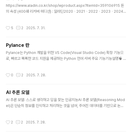
글 내용
낮은 ROE를 기록하여 자금 순환이 이루어지지 않는 구조기본적으로 ..
https://www.aladin.co.kr/shop/wproduct.aspx?ItemId=359106915 돈
의 속성 (400쇄 리커버 에디션) : 알라딘2020ㆍ2021ㆍ2022ㆍ2023ㆍ2024
5년 연속 최장기 베스트셀러 120만 깨어있는 독자들이 선택한 경제경영 필독서 『돈
의 속성』. 중국, 일본, 대만, 태국, 베트남 5개국에서 출간되었다. 이 책은 초판 발행w
작성시간
5
2
2025. 7. 31.
ww.aladin.co.kr 돈은 인격체다.돈은 뒷끝이 없어서 과거 행동에 상관없이 오늘부
터 자신을 존중해주면 모든 것을 잊고 당신을 존중해줄 것이다.돈을 인격체로 받아들
이고 깊은 우정을 나눈 친구처럼 대하면 된다. 나는 나보다 더 훌륭한 경영자에게 투
Pylance 란
자한다.나보다 더 훌륭한 경영자의 옷깃을 붙들고 걸어가는 기분은 아버지 같은 좋은
글 내용
형을..
Pylance는 Python 개발을 위한 VS Code(Visual Studio Code) 확장 기능으
로, 빠르고 똑똑한 코드 지원을 제공하는 Python 언어 서버 주요 기능기능설명🧠 In
telliSense변수, 함수 자동 완성, 타입 힌트, 문서 표시 등🧾 정적 타입 검사 (Type
Checking)타입 오류를 미리 감지하여 안정적인 코드 작성 가능 (strict, basic 등
작성시간
0
2
2025. 7. 28.
설정 가능)🔄 자동 임포트(Auto Import)필요한 모듈이나 클래스 자동으로 import
추가🧭 코드 탐색함수/클래스 정의로 이동, 참조 찾기, 문서 개요 보기 등📁 멀티 루
트 지원여러 폴더가 포함된 프로젝트에서도 문제없이 작동📓 Jupyter 노트북 호환.
AI 추론 모델
ipynb 파일 안에서도 기능 사용 가능 기본 설정..
글 내용
AI 추론 모델: 스스로 생각하고 답을 찾는 인공지능AI 추론 모델(Reasoning Mod
el)은 단순히 정보를 인식하고 처리하는 것을 넘어, 주어진 데이터를 기반으로 논리
적 결론을 도출하고 문제를 해결하며 의사결정을 내리는 인공지능을 의미합니다. 마
치 사람이 생각하는 방식과 유사하게, 문제의 본질적인 논리를 파악하고 조작하여 정
작성시간
2
2
2025. 7. 28.
확하고 통찰력 있는 해답을 생성하는 데 중점을 둡니다.기존의 AI 모델이 주로 패턴
인식이나 데이터 처리에 국한되었다면, 추론 모델은 한 단계 더 나아가 '생각하는 과