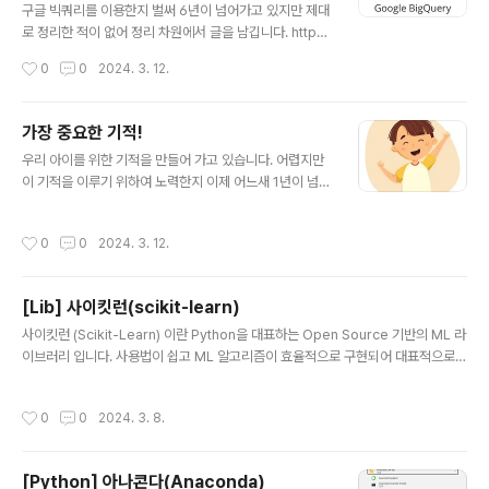
구글 빅쿼리를 이용한지 벌써 6년이 넘어가고 있지만 제대
로 정리한 적이 없어 정리 차원에서 글을 남깁니다. http
s://cloud.google.com/bigquery/docs/introducti
작성시간
0
0
2024. 3. 12.
on?hl=ko 구글 빅쿼리(Google BigQuery)의 정의 Bi
gQuery는 머신러닝, 지리정보 분석, 비즈니스 인텔리전
스와 같은 기본 제공 기능으로 데이터를 관리하고 분석할
가장 중요한 기적!
수 있게 해주는 완전 관리형 엔터프라이즈 데이터 웨어하
글 내용
우리 아이를 위한 기적을 만들어 가고 있습니다. 어렵지만
우스입니다. BigQuery의 서버리스 아키텍처에서는 SQL
이 기적을 이루기 위하여 노력한지 이제 어느새 1년이 넘어
쿼리를 사용하여 제로 인프라 관리에 관한 조직의 가장 큰
가고 있네요. 작지만 꾸준하게 하나씩 나아가고 발전해가
질문을 해결할 수 있습니다. BigQuery의 확장 가능한 분
고 있습니다. 그래서 아직 작지만 기적은 이루어지고 있습
산형 분석 엔진을 통해 테라바이트급 쿼리를 초 단위로 수
작성시간
0
0
2024. 3. 12.
니다. 그 기적이 이루어 지고 있습니다.
행하고 페타바이트급 쿼리를 분 단위로 쿼리할 수..
[Lib] 사이킷런(scikit-learn)
글 내용
사이킷런 (Scikit-Learn) 이란 Python을 대표하는 Open Source 기반의 ML 라
이브러리 입니다. 사용법이 쉽고 ML 알고리즘이 효율적으로 구현되어 대표적으로
활용되고 있습니다. https://scikit-learn.org/ scikit-learn: machine learnin
g in Python — scikit-learn 0.16.1 documentation scikit-learn.org
작성시간
0
0
2024. 3. 8.
[Python] 아나콘다(Anaconda)